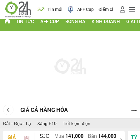
 vàng
Lịch
Tin mới
AFF Cup
Điểm chuẩn 2026
TIN TỨC
AFF CUP
BÓNG ĐÁ
KINH DOANH
GIẢI T
GIÁ CẢ HÀNG HÓA
Đắt - Độc - Lạ
Xăng E10
Tiết kiệm điện
141,000
144,000
SJC
Mua
Bán
GIÁ
TỶ