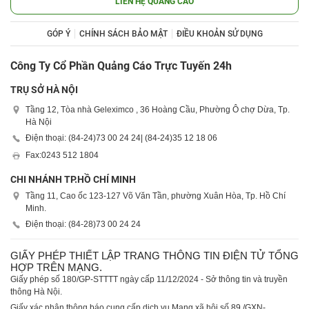
LIÊN HỆ QUẢNG CÁO
GÓP Ý
CHÍNH SÁCH BẢO MẬT
ĐIỀU KHOẢN SỬ DỤNG
Công Ty Cổ Phần Quảng Cáo Trực Tuyến 24h
TRỤ SỞ HÀ NỘI
Tầng 12, Tòa nhà Geleximco , 36 Hoàng Cầu, Phường Ô chợ Dừa, Tp.
Hà Nội
Điện thoại: (84-24)
73 00 24 24
| (84-24)
35 12 18 06
Fax:
0243 512 1804
CHI NHÁNH TP.HỒ CHÍ MINH
Tầng 11, Cao ốc 123-127 Võ Văn Tần, phường Xuân Hòa, Tp. Hồ Chí
Minh.
Điện thoại: (84-28)
73 00 24 24
GIẤY PHÉP THIẾT LẬP TRANG THÔNG TIN ĐIỆN TỬ TỔNG
HỢP TRÊN MẠNG.
Giấy phép số 180/GP-STTTT ngày cấp 11/12/2024 - Sở thông tin và truyền
thông Hà Nội.
Giấy xác nhận thông báo cung cấp dịch vụ Mạng xã hội số 89 /GXN-