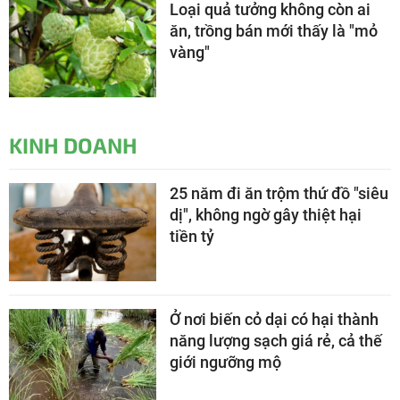
Loại quả tưởng không còn ai
ăn, trồng bán mới thấy là "mỏ
vàng"
KINH DOANH
25 năm đi ăn trộm thứ đồ "siêu
dị", không ngờ gây thiệt hại
tiền tỷ
Ở nơi biến cỏ dại có hại thành
năng lượng sạch giá rẻ, cả thế
giới ngưỡng mộ