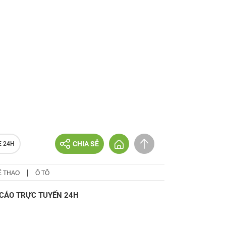
CHIA SẺ
E 24H
Ể THAO
Ô TÔ
CÁO TRỰC TUYẾN 24H