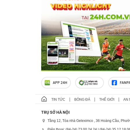
APP 24H
FANP
TIN TỨC
BÓNG ĐÁ
THẾ GIỚI
AN 
TRỤ SỞ HÀ NỘI
Tầng 12, Tòa nhà Geleximco , 36 Hoàng Cầu, Phườ
Điện thoại: (84-24) 73 00 24 24 | (84-24) 35 12 18 0