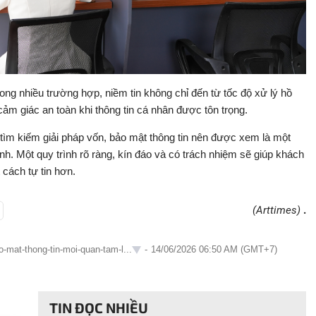
trong nhiều trường hợp, niềm tin không chỉ đến từ tốc độ xử lý hồ
m giác an toàn khi thông tin cá nhân được tôn trọng.
 tìm kiếm giải pháp vốn, bảo mật thông tin nên được xem là một
ành. Một quy trình rõ ràng, kín đáo và có trách nhiệm sẽ giúp khách
 cách tự tin hơn.
(Arttimes)
.
o-mat-thong-tin-moi-quan-tam-l...
-
14/06/2026 06:50 AM (GMT+7)
TIN ĐỌC NHIỀU