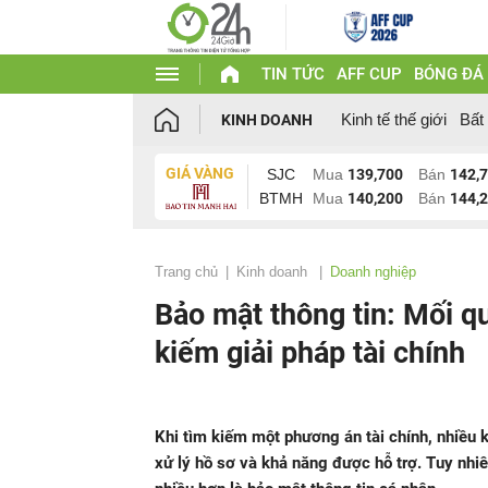
TIN TỨC
AFF CUP
BÓNG ĐÁ
Kinh tế thế giới
Bất
KINH DOANH
GIÁ VÀNG
SJC
Mua
139,700
Bán
142,
BTMH
Mua
140,200
Bán
144,
Trang chủ
Kinh doanh
Doanh nghiệp
Bảo mật thông tin: Mối q
kiếm giải pháp tài chính
Khi tìm kiếm một phương án tài chính, nhiều 
xử lý hồ sơ và khả năng được hỗ trợ. Tuy nhi