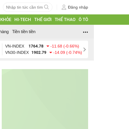
Đăng nhập
 KHỎE
HI-TECH
THẾ GIỚI
THỂ THAO
Ô TÔ
hàng
Tiền tiền tiền
VN-INDEX
1764.78
-11.68 (-0.66%)
VN30-INDEX
1902.79
-14.09 (-0.74%)