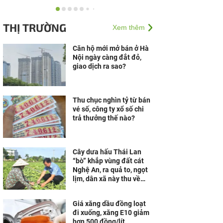
Công nghệ AI từ OPES
gây ấn tượng tại Vietnam
THỊ TRƯỜNG
Xem thêm
Insurance Summit 2026
Căn hộ mới mở bán ở Hà
Nội ngày càng đắt đỏ,
Khám phá căn hộ mẫu,
giao dịch ra sao?
trải nghiệm không gian
sống Wellness bên Vịnh
di sản tại Vân Bay
Thu chục nghìn tỷ từ bán
vé số, công ty xổ số chi
Gala Dinner 2026: Việt
trả thưởng thế nào?
Nam Solar và 350 đối tác
cập nhật xu hướng mới
từ nghị định...
Cây dưa hấu Thái Lan
“bò” khắp vùng đất cát
Nghệ An, ra quả to, ngọt
lịm, dân xã này thu về
hàng trăm triệu đồng
Giá xăng dầu đồng loạt
đi xuống, xăng E10 giảm
hơn 500 đồng/lít