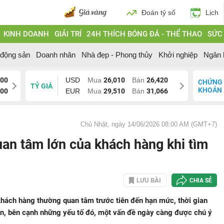
Đoán tỷ số
Lịch
KINH DOANH
GIẢI TRÍ
24H THÍCH BÓNG ĐÁ - THỂ THAO
SỨC
 động sản
Doanh nhân
Nhà đẹp - Phong thủy
Khởi nghiệp
Ngân 
700
USD
Mua
26,010
Bán
26,420
CHỨNG
TỶ GIÁ
KHOÁN
200
EUR
Mua
29,510
Bán
31,066
Chủ Nhật, ngày 14/06/2026 08:00 AM (GMT+7)
uan tâm lớn của khách hàng khi tìm
LƯU BÀI
CHIA SẺ
khách hàng thường quan tâm trước tiên đến hạn mức, thời gian
ên, bên cạnh những yếu tố đó, một vấn đề ngày càng được chú ý