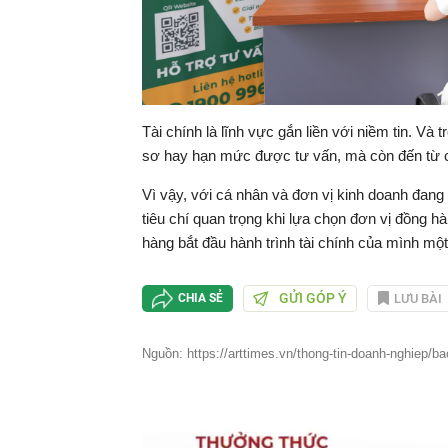
Tài chính là lĩnh vực gắn liền với niềm tin. Và 
sơ hay hạn mức được tư vấn, mà còn đến từ cả
Vì vậy, với cá nhân và đơn vị kinh doanh đang
tiêu chí quan trọng khi lựa chọn đơn vị đồng h
hàng bắt đầu hành trình tài chính của mình một
GỬI GÓP Ý
LƯU BÀI
CHIA SẺ
Nguồn: https://arttimes.vn/thong-tin-doanh-nghiep/ba