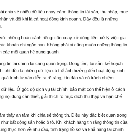
i chia sẻ nhiều dữ liệu nhạy cảm: thông tin tài sản, thu nhập, mục
 nhân và đôi khi là cả hoạt động kinh doanh. Đây đều là những
.
với những hoàn cảnh riêng: cần xoay xở dòng tiền, xử lý việc gia
các khoản chi ngắn hạn. Không phải ai cũng muốn những thông tin
ến các mối quan hệ xung quanh.
g tin tài chính lại càng quan trọng. Dòng tiền, tài sản, kế hoạch
i phí đều là những dữ liệu có thể ảnh hưởng đến hoạt động kinh
á trình tư vấn diễn ra rõ ràng, kín đáo và có trách nhiệm.
 dữ liệu. Ở góc độ dịch vụ tài chính, bảo mật còn thể hiện ở cách
ng nội dung cần thiết, giải thích rõ mục đích thu thập và hạn chế
ảm thấy an tâm khi chia sẻ thông tin. Điều này đặc biệt quan trọng
ị như bất động sản hoặc ô tô. Khi khách hàng tin rằng thông tin của
rung thực hơn về nhu cầu, tình trạng hồ sơ và khả năng tài chính