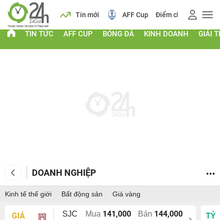
 vàng
Lịch
Tin mới
AFF Cup
Điểm chuẩn 2026
TIN TỨC
AFF CUP
BÓNG ĐÁ
KINH DOANH
GIẢI T
DOANH NGHIỆP
Kinh tế thế giới
Bất động sản
Giá vàng
141,000
144,000
SJC
Mua
Bán
GIÁ
TỶ