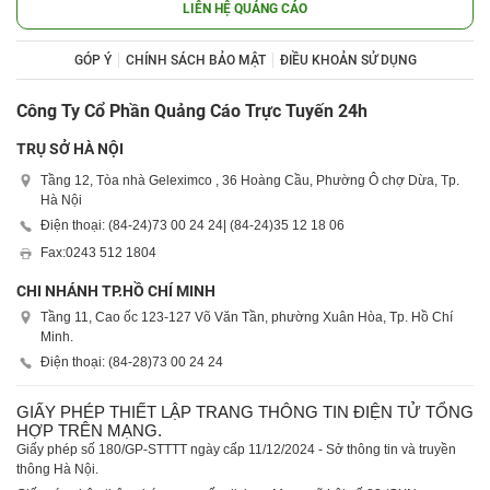
LIÊN HỆ QUẢNG CÁO
GÓP Ý
CHÍNH SÁCH BẢO MẬT
ĐIỀU KHOẢN SỬ DỤNG
Công Ty Cổ Phần Quảng Cáo Trực Tuyến 24h
TRỤ SỞ HÀ NỘI
Tầng 12, Tòa nhà Geleximco , 36 Hoàng Cầu, Phường Ô chợ Dừa, Tp.
Hà Nội
Điện thoại: (84-24)
73 00 24 24
| (84-24)
35 12 18 06
Fax:
0243 512 1804
CHI NHÁNH TP.HỒ CHÍ MINH
Tầng 11, Cao ốc 123-127 Võ Văn Tần, phường Xuân Hòa, Tp. Hồ Chí
Minh.
Điện thoại: (84-28)
73 00 24 24
GIẤY PHÉP THIẾT LẬP TRANG THÔNG TIN ĐIỆN TỬ TỔNG
HỢP TRÊN MẠNG.
Giấy phép số 180/GP-STTTT ngày cấp 11/12/2024 - Sở thông tin và truyền
thông Hà Nội.