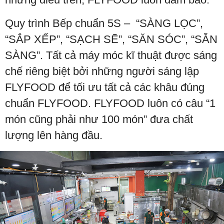
Quy trình Bếp chuẩn 5S – “SÀNG LỌC”,
“SẮP XẾP”, “SẠCH SẼ”, “SĂN SÓC”, “SẴN
SÀNG”. Tất cả máy móc kĩ thuật được sáng
chế riêng biệt bởi những người sáng lập
FLYFOOD để tối ưu tất cả các khâu đúng
chuẩn FLYFOOD. FLYFOOD luôn có câu “1
món cũng phải như 100 món” đưa chất
lượng lên hàng đầu.