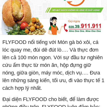
FLYFOOD nổi tiếng với Món gà bó xôi, cá
lóc quay me, đùi dê đút lò…. Và thực đơn
lên cả 100 món ngon. Với sự đầu tư nghiên
cứu ẩm thực từ món ăn, hộp đựng giữ
nóng, giữa giòn, máy móc, dịch vụ…. Đưa
lên những sáng kiến, tối ưu, đi vào thực tế 1
cách hợp lý nhất.
Đại diện FLYFOOD cho biết, để làm được
những điều trên, FLYFOOD luôn đảm bảo: