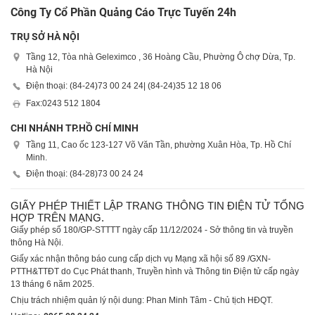
Công Ty Cổ Phần Quảng Cáo Trực Tuyến 24h
TRỤ SỞ HÀ NỘI
Tầng 12, Tòa nhà Geleximco , 36 Hoàng Cầu, Phường Ô chợ Dừa, Tp.
Hà Nội
Điện thoại: (84-24)
73 00 24 24
| (84-24)
35 12 18 06
Fax:
0243 512 1804
CHI NHÁNH TP.HỒ CHÍ MINH
Tầng 11, Cao ốc 123-127 Võ Văn Tần, phường Xuân Hòa, Tp. Hồ Chí
Minh.
Điện thoại: (84-28)
73 00 24 24
GIẤY PHÉP THIẾT LẬP TRANG THÔNG TIN ĐIỆN TỬ TỔNG
HỢP TRÊN MẠNG.
Giấy phép số 180/GP-STTTT ngày cấp 11/12/2024 - Sở thông tin và truyền
thông Hà Nội.
Giấy xác nhận thông báo cung cấp dịch vụ Mạng xã hội số 89 /GXN-
PTTH&TTĐT do Cục Phát thanh, Truyền hình và Thông tin Điện tử cấp ngày
13 tháng 6 năm 2025.
Chịu trách nhiệm quản lý nội dung: Phan Minh Tâm - Chủ tịch HĐQT.