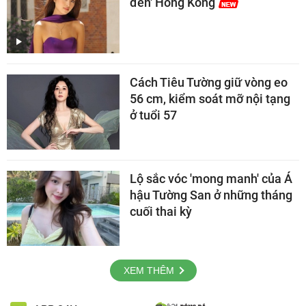
đen' Hong Kong
Cách Tiêu Tường giữ vòng eo
56 cm, kiểm soát mỡ nội tạng
ở tuổi 57
Lộ sắc vóc 'mong manh' của Á
hậu Tường San ở những tháng
cuối thai kỳ
XEM THÊM