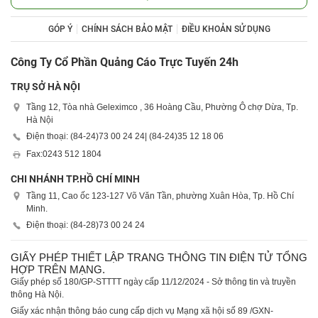
GÓP Ý
CHÍNH SÁCH BẢO MẬT
ĐIỀU KHOẢN SỬ DỤNG
Công Ty Cổ Phần Quảng Cáo Trực Tuyến 24h
TRỤ SỞ HÀ NỘI
Tầng 12, Tòa nhà Geleximco , 36 Hoàng Cầu, Phường Ô chợ Dừa, Tp.
Hà Nội
Điện thoại: (84-24)
73 00 24 24
| (84-24)
35 12 18 06
Fax:
0243 512 1804
CHI NHÁNH TP.HỒ CHÍ MINH
Tầng 11, Cao ốc 123-127 Võ Văn Tần, phường Xuân Hòa, Tp. Hồ Chí
Minh.
Điện thoại: (84-28)
73 00 24 24
GIẤY PHÉP THIẾT LẬP TRANG THÔNG TIN ĐIỆN TỬ TỔNG
HỢP TRÊN MẠNG.
Giấy phép số 180/GP-STTTT ngày cấp 11/12/2024 - Sở thông tin và truyền
thông Hà Nội.
Giấy xác nhận thông báo cung cấp dịch vụ Mạng xã hội số 89 /GXN-