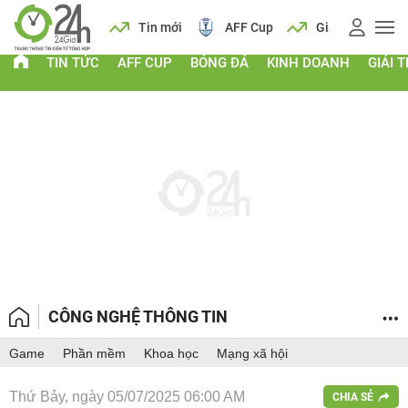
 vàng
Lịch
Tin mới
AFF Cup
Giá vàng
TIN TỨC
AFF CUP
BÓNG ĐÁ
KINH DOANH
GIẢI T
CÔNG NGHỆ THÔNG TIN
Game
Phần mềm
Khoa học
Mạng xã hội
Thứ Bảy, ngày 05/07/2025 06:00 AM
CHIA SẺ