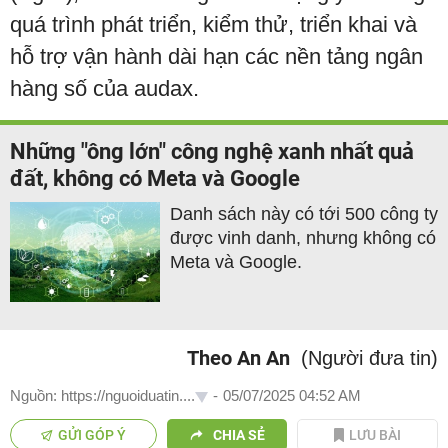
quá trình phát triển, kiểm thử, triển khai và
hỗ trợ vận hành dài hạn các nền tảng ngân
hàng số của audax.
Những "ông lớn" công nghệ xanh nhất quả
đất, không có Meta và Google
Danh sách này có tới 500 công ty
được vinh danh, nhưng không có
Meta và Google.
Theo An An
(Người đưa tin)
Nguồn: https://nguoiduatin....
-
05/07/2025 04:52 AM
GỬI GÓP Ý
CHIA SẺ
LƯU BÀI