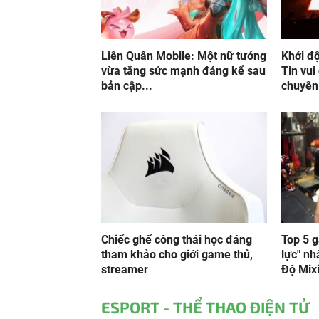
Liên Quân Mobile: Một nữ tướng
Khởi đ
vừa tăng sức mạnh đáng kể sau
Tin vui
bản cập...
chuyên 
Chiếc ghế công thái học đáng
Top 5 
tham khảo cho giới game thủ,
lực" n
streamer
Độ Mix
ESPORT - THỂ THAO ĐIỆN TỬ