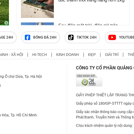
Sau điện mặt trời, điện gió trên
mái nhà sẽ giúp tạo điện cả ngày
lẫn đêm
AGE 24H
BÓNG ĐÁ 24H
TIKTOK 24H
YOUTUB
NINH - XÃ HỘI
HI-TECH
KINH DOANH
ĐẸP
GIẢI TRÍ
TH
Lộ video riêng tư khiến nữ
TikToker Nhật Bản liên tục bị quấy
CÔNG TY CỔ PHẦN QUẢNG 
rối nơi công cộng
ng Ô chợ Dừa, Tp. Hà Nội
6
GIẤY PHÉP THIẾT LẬP TRANG T
Giấy phép số 180/GP-STTTT ngày cấ
Giấy xác nhận thông báo cung cấp
 Hòa, Tp. Hồ Chí Minh.
Phát thanh, Truyền hình và Thông t
Chịu trách nhiệm quản lý nội dung: