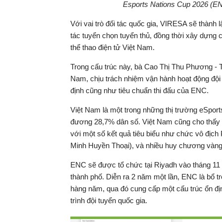
Esports Nations Cup 2026 (ENC
Với vai trò đối tác quốc gia, VIRESA sẽ thành
tác tuyển chọn tuyển thủ, đồng thời xây dựng c
thể thao điện tử Việt Nam.
Trong cấu trúc này, bà Cao Thị Thu Phương -
Nam, chịu trách nhiệm vận hành hoạt động đội 
định cũng như tiêu chuẩn thi đấu của ENC.
Việt Nam là một trong những thị trường eSport
đương 28,7% dân số. Việt Nam cũng cho thấy 
với một số kết quả tiêu biểu như chức vô địch
Minh Huyền Thoại), và nhiều huy chương vàn
ENC sẽ được tổ chức tại Riyadh vào tháng 11
thành phố. Diễn ra 2 năm một lần, ENC là bổ t
hàng năm, qua đó cung cấp một cấu trúc ổn đị
trình đội tuyển quốc gia.