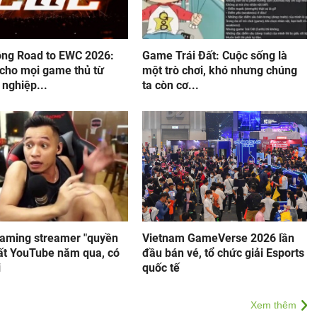
ộng Road to EWC 2026:
Game Trái Đất: Cuộc sống là
 cho mọi game thủ từ
một trò chơi, khó nhưng chúng
nghiệp...
ta còn cơ...
gaming streamer "quyền
Vietnam GameVerse 2026 lần
hất YouTube năm qua, có
đầu bán vé, tổ chức giải Esports
i
quốc tế
Xem thêm