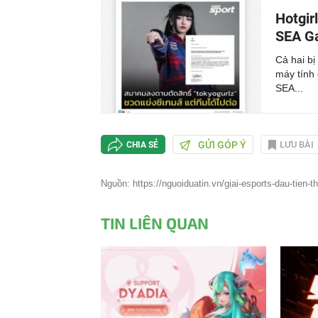
Hotgir
SEA Ga
Cả hai bị
máy tính 
SEA...
GỬI GÓP Ý
LƯU BÀI
CHIA SẺ
Nguồn: https://nguoiduatin.vn/giai-esports-dau-tien-t
TIN LIÊN QUAN