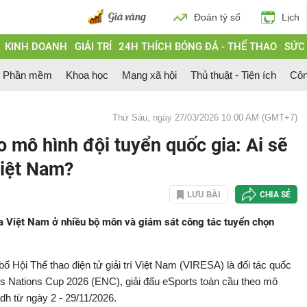
Đoán tỷ số
Lịch
KINH DOANH
GIẢI TRÍ
24H THÍCH BÓNG ĐÁ - THỂ THAO
SỨC
Phần mềm
Khoa học
Mạng xã hội
Thủ thuật - Tiện ích
Côn
Thứ Sáu, ngày 27/03/2026 10:00 AM (GMT+7)
o mô hình đội tuyển quốc gia: Ai sẽ
Việt Nam?
LƯU BÀI
CHIA SẺ
ia Việt Nam ở nhiều bộ môn và giám sát công tác tuyển chọn
 Hội Thể thao điện tử giải trí Việt Nam (VIRESA) là đối tác quốc
rts Nations Cup 2026 (ENC), giải đấu eSports toàn cầu theo mô
adh từ ngày 2 - 29/11/2026.