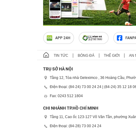
APP 24H
FANP
TIN TỨC
BÓNG ĐÁ
THẾ GIỚI
AN 
TRỤ SỞ HÀ NỘI
Tầng 12, Tòa nhà Geleximco , 36 Hoàng Cầu, Phườ
Điện thoại: (84-24) 73 00 24 24 | (84-24) 35 12 18 0
Fax: 0243 512 1804
CHI NHÁNH TP.HỒ CHÍ MINH
Tầng 11, Cao ốc 123-127 Võ Văn Tần, phường Xuân
Điện thoại: (84-28) 73 00 24 24