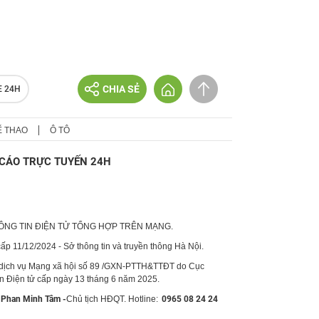
CHIA SẺ
E 24H
Ể THAO
Ô TÔ
CÁO TRỰC TUYẾN 24H
HÔNG TIN ĐIỆN TỬ TỔNG HỢP TRÊN MẠNG.
p 11/12/2024 - Sở thông tin và truyền thông Hà Nội.
 dịch vụ Mạng xã hội số 89 /GXN-PTTH&TTĐT do Cục
in Điện tử cấp ngày 13 tháng 6 năm 2025.
Phan Minh Tâm -
Chủ tịch HĐQT. Hotline:
0965 08 24 24