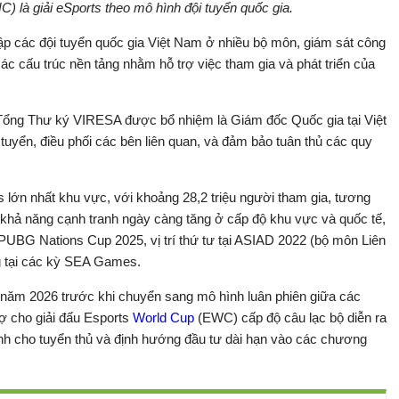
) là giải eSports theo mô hình đội tuyển quốc gia.
 lập các đội tuyển quốc gia Việt Nam ở nhiều bộ môn, giám sát công
ác cấu trúc nền tảng nhằm hỗ trợ việc tham gia và phát triển của
 Tổng Thư ký VIRESA được bổ nhiệm là Giám đốc Quốc gia tại Việt
tuyển, điều phối các bên liên quan, và đảm bảo tuân thủ các quy
s lớn nhất khu vực, với khoảng 28,2 triệu người tham gia, tương
khả năng cạnh tranh ngày càng tăng ở cấp độ khu vực và quốc tế,
 PUBG Nations Cup 2025, vị trí thứ tư tại ASIAD 2022 (bộ môn Liên
g tại các kỳ SEA Games.
 năm 2026 trước khi chuyển sang mô hình luân phiên giữa các
rợ cho giải đấu Esports
World Cup
(EWC) cấp độ câu lạc bộ diễn ra
nh cho tuyển thủ và định hướng đầu tư dài hạn vào các chương