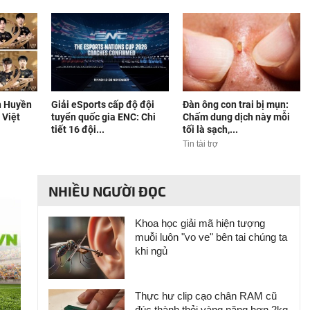
h Huyền
Giải eSports cấp độ đội
Đàn ông con trai bị mụn:
 Việt
tuyển quốc gia ENC: Chi
Chấm dung dịch này mỗi
tiết 16 đội...
tối là sạch,...
Tin tài trợ
NHIỀU NGƯỜI ĐỌC
Khoa học giải mã hiện tượng
muỗi luôn "vo ve" bên tai chúng ta
khi ngủ
Thực hư clip cạo chân RAM cũ
đúc thành thỏi vàng nặng hơn 2kg