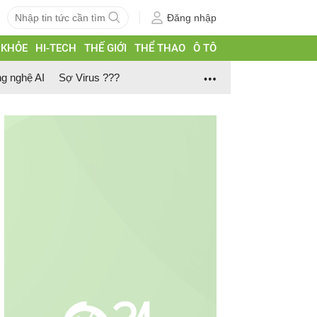
Đăng nhập
 KHỎE
HI-TECH
THẾ GIỚI
THỂ THAO
Ô TÔ
g nghệ AI
Sợ Virus ???