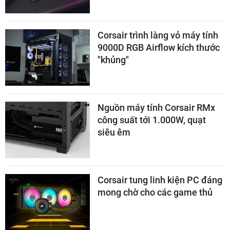
Corsair trình làng vỏ máy tính
9000D RGB Airflow kích thước
"khủng"
Nguồn máy tính Corsair RMx
công suất tới 1.000W, quạt
siêu êm
Corsair tung linh kiện PC đáng
mong chờ cho các game thủ