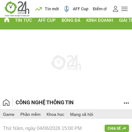
 vàng
Lịch
Tin mới
AFF Cup
Điểm chuẩn 2026
TIN TỨC
AFF CUP
BÓNG ĐÁ
KINH DOANH
GIẢI T
CÔNG NGHỆ THÔNG TIN
Game
Phần mềm
Khoa học
Mạng xã hội
Thứ Năm, ngày 04/06/2026 15:00 PM
CHIA SẺ