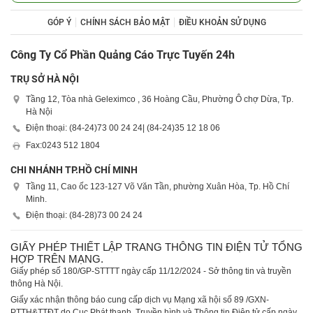
GÓP Ý
CHÍNH SÁCH BẢO MẬT
ĐIỀU KHOẢN SỬ DỤNG
Công Ty Cổ Phần Quảng Cáo Trực Tuyến 24h
TRỤ SỞ HÀ NỘI
Tầng 12, Tòa nhà Geleximco , 36 Hoàng Cầu, Phường Ô chợ Dừa, Tp.
Hà Nội
Điện thoại: (84-24)
73 00 24 24
| (84-24)
35 12 18 06
Fax:
0243 512 1804
CHI NHÁNH TP.HỒ CHÍ MINH
Tầng 11, Cao ốc 123-127 Võ Văn Tần, phường Xuân Hòa, Tp. Hồ Chí
Minh.
Điện thoại: (84-28)
73 00 24 24
GIẤY PHÉP THIẾT LẬP TRANG THÔNG TIN ĐIỆN TỬ TỔNG
HỢP TRÊN MẠNG.
Giấy phép số 180/GP-STTTT ngày cấp 11/12/2024 - Sở thông tin và truyền
thông Hà Nội.
Giấy xác nhận thông báo cung cấp dịch vụ Mạng xã hội số 89 /GXN-
PTTH&TTĐT do Cục Phát thanh, Truyền hình và Thông tin Điện tử cấp ngày