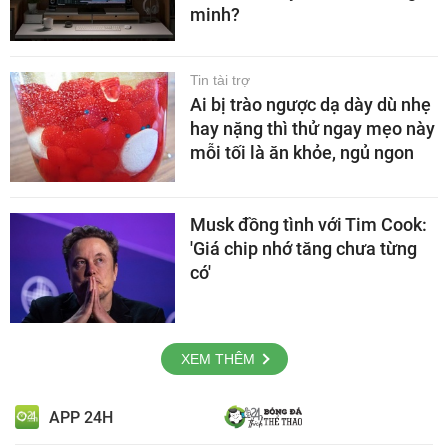
minh?
Tin tài trợ
Ai bị trào ngược dạ dày dù nhẹ
hay nặng thì thử ngay mẹo này
mỗi tối là ăn khỏe, ngủ ngon
Musk đồng tình với Tim Cook:
'Giá chip nhớ tăng chưa từng
có'
XEM THÊM
APP 24H