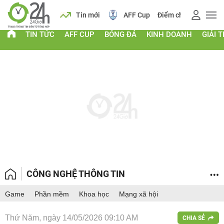
 vàng
Lịch
Tin mới
AFF Cup
Điểm chuẩn 2026
TIN TỨC
AFF CUP
BÓNG ĐÁ
KINH DOANH
GIẢI T
CÔNG NGHỆ THÔNG TIN
Game
Phần mềm
Khoa học
Mạng xã hội
Thứ Năm, ngày 14/05/2026 09:10 AM
CHIA SẺ