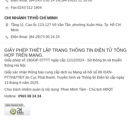
Điện thoại: (84-24)
73 00 24 24
| (84-24)
35 12 18 06
Fax:
0243 512 1804
CHI NHÁNH TP.HỒ CHÍ MINH
Tầng 11, Cao ốc 123-127 Võ Văn Tần, phường Xuân Hòa, Tp. Hồ Chí
Minh.
Điện thoại: (84-28)
73 00 24 24
GIẤY PHÉP THIẾT LẬP TRANG THÔNG TIN ĐIỆN TỬ TỔNG
HỢP TRÊN MẠNG.
Giấy phép số 180/GP-STTTT ngày cấp 11/12/2024 - Sở thông tin và truyền
thông Hà Nội.
Giấy xác nhận thông báo cung cấp dịch vụ Mạng xã hội số 89 /GXN-
PTTH&TTĐT do Cục Phát thanh, Truyền hình và Thông tin Điện tử cấp ngày
13 tháng 6 năm 2025.
Chịu trách nhiệm quản lý nội dung: Phan Minh Tâm - Chủ tịch HĐQT.
Hotline:
0965 08 24 24