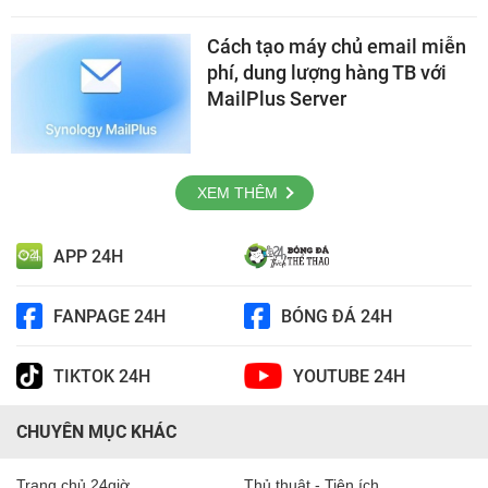
Cách tạo máy chủ email miễn
phí, dung lượng hàng TB với
MailPlus Server
XEM THÊM
APP 24H
FANPAGE 24H
BÓNG ĐÁ 24H
TIKTOK 24H
YOUTUBE 24H
CHUYÊN MỤC KHÁC
Trang chủ 24giờ
Thủ thuật - Tiện ích