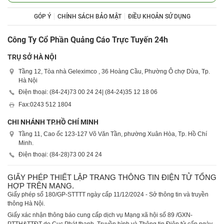
GÓP Ý
CHÍNH SÁCH BẢO MẬT
ĐIỀU KHOẢN SỬ DỤNG
Công Ty Cổ Phần Quảng Cáo Trực Tuyến 24h
TRỤ SỞ HÀ NỘI
Tầng 12, Tòa nhà Geleximco , 36 Hoàng Cầu, Phường Ô chợ Dừa, Tp.
Hà Nội
Điện thoại: (84-24)
73 00 24 24
| (84-24)
35 12 18 06
Fax:
0243 512 1804
CHI NHÁNH TP.HỒ CHÍ MINH
Tầng 11, Cao ốc 123-127 Võ Văn Tần, phường Xuân Hòa, Tp. Hồ Chí
Minh.
Điện thoại: (84-28)
73 00 24 24
GIẤY PHÉP THIẾT LẬP TRANG THÔNG TIN ĐIỆN TỬ TỔNG
HỢP TRÊN MẠNG.
Giấy phép số 180/GP-STTTT ngày cấp 11/12/2024 - Sở thông tin và truyền
thông Hà Nội.
Giấy xác nhận thông báo cung cấp dịch vụ Mạng xã hội số 89 /GXN-
PTTH&TTĐT do Cục Phát thanh, Truyền hình và Thông tin Điện tử cấp ngày