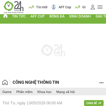
 vàng
Lịch
Tin mới
AFF Cup
Giá vàng
TIN TỨC
AFF CUP
BÓNG ĐÁ
KINH DOANH
GIẢI T
CÔNG NGHỆ THÔNG TIN
Game
Phần mềm
Khoa học
Mạng xã hội
Thứ Tư, ngày 13/05/2026 06:00 AM
CHIA SẺ