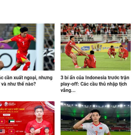
ắc cần xuất ngoại, nhưng
3 bí ẩn của Indonesia trước trận
 và như thế nào?
play-off: Các cầu thủ nhập tịch
vắng...