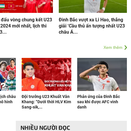
i đấu vòng chung kết U23
Đình Bắc vượt xa Li Hao, thắng
2024 mới nhất, lịch thi
giải ‘Cầu thủ ấn tượng nhất U23
3...
châu Á...
Xem thêm
ịch châu
Đội trưởng U23 Khuất Văn
Phản ứng của Đình Bắc
 mô hình
Khang: “Dưới thời HLV Kim
sau khi được AFC vinh
Sang-sik,...
danh
NHIỀU NGƯỜI ĐỌC