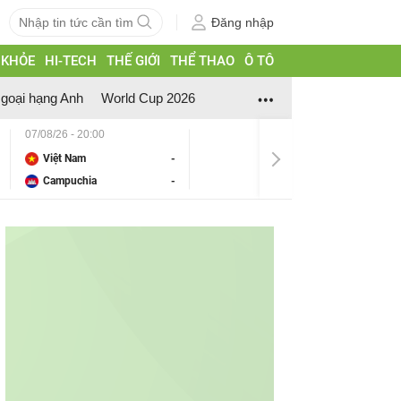
Đăng nhập
 KHỎE
HI-TECH
THẾ GIỚI
THỂ THAO
Ô TÔ
goại hạng Anh
World Cup 2026
07/08/26 - 20:00
Việt Nam
-
Campuchia
-