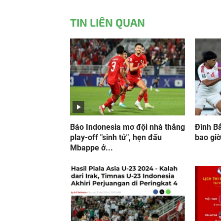
TIN LIÊN QUAN
Báo Indonesia mơ đội nhà thắng
Đình B
play-off "sinh tử", hẹn đấu
bao giờ
Mbappe ở...