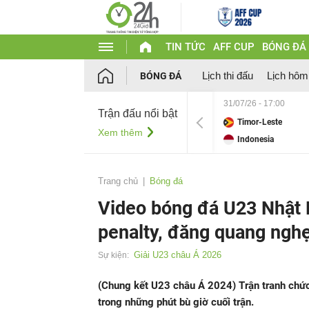
TIN TỨC
AFF CUP
BÓNG ĐÁ
Lịch thi đấu
Lịch hôm
BÓNG ĐÁ
31/07/26 - 17:00
Trận đấu nổi bật
Timor-Leste
Xem thêm
Indonesia
Trang chủ
Bóng đá
Video bóng đá U23 Nhật 
penalty, đăng quang nghẹ
Giải U23 châu Á 2026
Sự kiện:
(Chung kết U23 châu Á 2024) Trận tranh chứ
trong những phút bù giờ cuối trận.