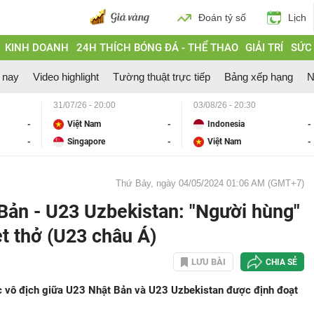
Đoán tỷ số
Lịch
KINH DOANH
24H THÍCH BÓNG ĐÁ - THỂ THAO
GIẢI TRÍ
SỨC
 nay
Video highlight
Tường thuật trực tiếp
Bảng xếp hạng
N
31/07/26 - 20:00
03/08/26 - 20:30
-
Việt Nam
-
Indonesia
-
-
Singapore
-
Việt Nam
-
Thứ Bảy, ngày 04/05/2024 01:06 AM (GMT+7)
Bản - U23 Uzbekistan: "Người hùng"
t thở (U23 châu Á)
LƯU BÀI
CHIA SẺ
c vô địch giữa U23 Nhật Bản và U23 Uzbekistan được định đoạt