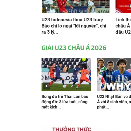
U23 Indonesia thua U23 Iraq:
Lịch th
Báo chí lo ngại "lời nguyền", chỉ
châu Á 
ra 3 lý...
đấu U2
GIẢI U23 CHÂU Á 2026
Bóng đá trẻ Thái Lan báo
U23 Nhật Bản vô đ
động đỏ: 3 lứa tuổi, cùng
Á với 8 sinh viên,
một kịch...
phát...