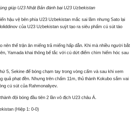
hùng giúp U23 Nhật Bản đánh bại U23 Uzbekistan
iến hậu vệ bên phía U23 Uzbekistan mắc sai lầm nhưng Sato lại
loliddinov của U23 Uzbekistan suýt tạo ra siêu phẩm cú sút táo
 nên thế trận ăn miếng trả miếng hấp dẫn. Khi mà nhiều người bắt
 tiên, Yamada khai thông bế tắc với cú dứt điểm chìm hiểm hóc sau
 thứ 5, Sekine để bóng chạm tay trong vòng cấm và sau khi xem
g quả phạt đền. Nhưng trên chấm 11m, thủ thành Kokubo sắm vai
ông cú sút của Rahmonaliyev.
thành đội bóng đầu tiên 2 lần vô địch U23 châu Á.
istan (Hiệp 1: 0-0)