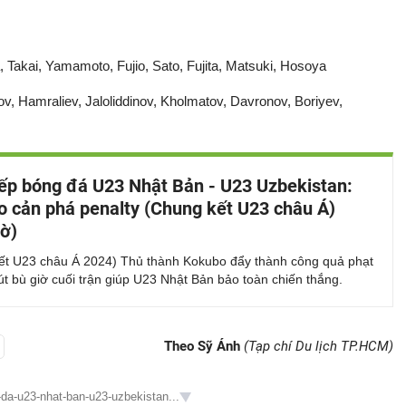
Takai, Yamamoto, Fujio, Sato, Fujita, Matsuki, Hosoya
, Hamraliev, Jaloliddinov, Kholmatov, Davronov, Boriyev,
iếp bóng đá U23 Nhật Bản - U23 Uzbekistan:
 cản phá penalty (Chung kết U23 châu Á)
iờ)
ết U23 châu Á 2024) Thủ thành Kokubo đẩy thành công quả phạt
t bù giờ cuối trận giúp U23 Nhật Bản bảo toàn chiến thắng.
Theo Sỹ Ánh
(Tạp chí Du lịch TP.HCM)
-da-u23-nhat-ban-u23-uzbekistan...