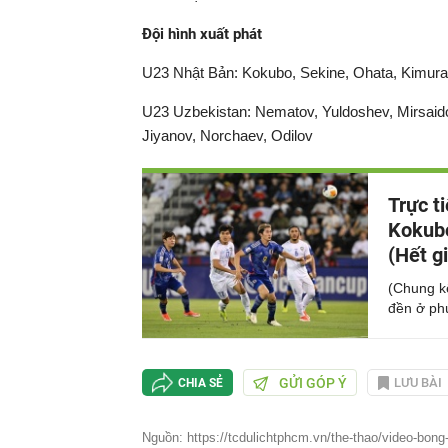
Đội hình xuất phát
U23 Nhật Bản: Kokubo, Sekine, Ohata, Kimura, 
U23 Uzbekistan: Nematov, Yuldoshev, Mirsaidov
Jiyanov, Norchaev, Odilov
Trực t
Kokubo
(Hết g
(Chung k
đền ở phú
GỬI GÓP Ý
LƯU BÀI
CHIA SẺ
Nguồn: https://tcdulichtphcm.vn/the-thao/video-bong