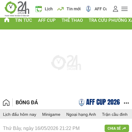
Giá vàng
Lịch
Tin mới
AFF Cup
Điểm chu
TIN TỨC
AFF CUP
THỂ THAO
TRA CỨU PHƯỜNG X
BÓNG ĐÁ
Lịch đấu hôm nay
Minigame
Ngoại hạng Anh
Trận cầu đinh
Thứ Bảy, ngày 16/05/2026 21:22 PM
CHIA SẺ