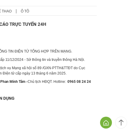
Ể THAO
Ô TÔ
CÁO TRỰC TUYẾN 24H
HÔNG TIN ĐIỆN TỬ TỔNG HỢP TRÊN MẠNG.
p 11/12/2024 - Sở thông tin và truyền thông Hà Nội.
 dịch vụ Mạng xã hội số 89 /GXN-PTTH&TTĐT do Cục
in Điện tử cấp ngày 13 tháng 6 năm 2025.
Phan Minh Tâm -
Chủ tịch HĐQT. Hotline:
0965 08 24 24
N DỤNG