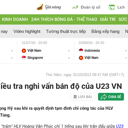
Đoán tỷ số
Lịch
KINH DOANH
24H THÍCH BÓNG ĐÁ - THỂ THAO
GIẢI TRÍ
SỨC
 nay
Video highlight
Tường thuật trực tiếp
Bảng xếp hạng
N
31/07/26 - 20:00
03/08/26 - 20:30
-
Việt Nam
-
Indonesia
-
-
Singapore
-
Việt Nam
-
Thứ Năm, ngày 31/10/2013 09:47 AM (GMT+7)
iều tra nghi vấn bán độ của U23 VN
LƯU BÀI
CHIA SẺ
ng Hỷ sau khi ra quyết định tạm đình chỉ công tác của HLV
 Tùng.
nh "trảm" HLV Hoàng Văn Phúc chỉ 1 tiếng sau khi trận đấu giữa
U23