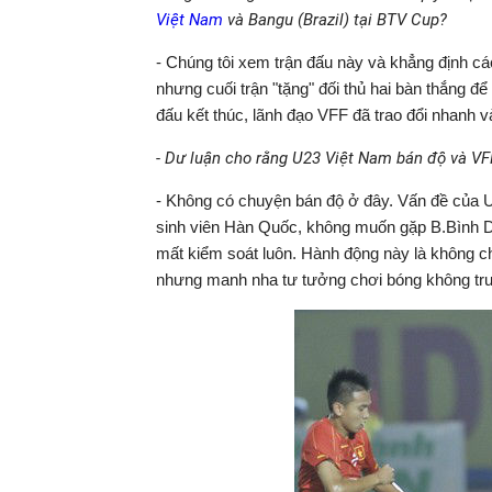
Việt Nam
và Bangu (Brazil) tại BTV Cup?
- Chúng tôi xem trận đấu này và khẳng định cá
nhưng cuối trận "tặng" đối thủ hai bàn thắng để
đấu kết thúc, lãnh đạo VFF đã trao đổi nhanh v
- Dư luận cho rằng U23 Việt Nam bán độ và VF
- Không có chuyện bán độ ở đây. Vấn đề của U
sinh viên Hàn Quốc, không muốn gặp B.Bình 
mất kiểm soát luôn. Hành động này là không ch
nhưng manh nha tư tưởng chơi bóng không trun