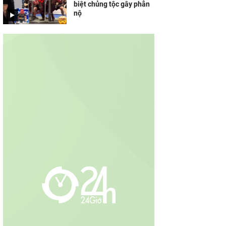
biệt chủng tộc gây phẫn
nộ