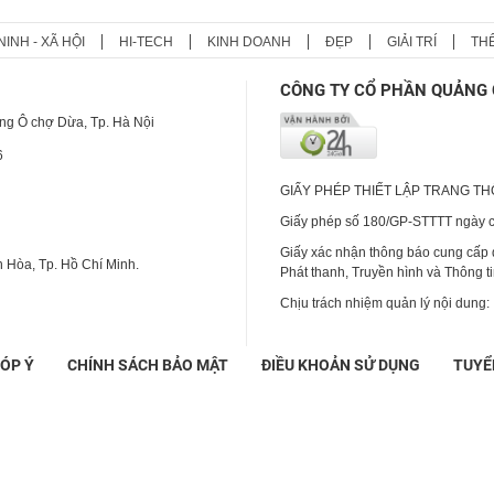
NINH - XÃ HỘI
HI-TECH
KINH DOANH
ĐẸP
GIẢI TRÍ
TH
Vinicius "xóa" sạch thông tin về
Real, Arsenal đếm ngày siêu sao
CÔNG TY CỔ PHẦN QUẢNG 
cập bến
ng Ô chợ Dừa, Tp. Hà Nội
6
GIẤY PHÉP THIẾT LẬP TRANG T
Giấy phép số 180/GP-STTTT ngày cấ
Giấy xác nhận thông báo cung cấp
 Hòa, Tp. Hồ Chí Minh.
Phát thanh, Truyền hình và Thông t
Chịu trách nhiệm quản lý nội dung:
ÓP Ý
CHÍNH SÁCH BẢO MẬT
ĐIỀU KHOẢN SỬ DỤNG
TUYỂ