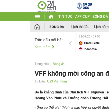
TIN TỨC
AFF CUP
BÓNG ĐÁ
Lịch thi đấu
Lịch hôm
BÓNG ĐÁ
31/07/26 - 17:00
Trận đấu nổi bật
Timor-Leste
Xem thêm
Indonesia
Trang chủ
Bóng đá
VFF không mời công an đ
U23 Việt Nam
Sự kiện:
Đó là khẳng định của Chủ tịch VFF Nguyễn Trọ
Hoàng Văn Phúc và Trưởng đoàn Trương Hải
- Ông có thể giải thích vì sao VFF ra quyết đị