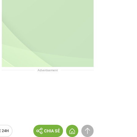
Advertisement
CHIA SẺ
E 24H