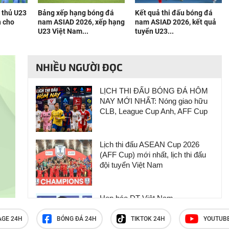
n thủ U23
Bảng xếp hạng bóng đá
Kết quả thi đấu bóng đá
n cho
nam ASIAD 2026, xếp hạng
nam ASIAD 2026, kết quả
U23 Việt Nam...
tuyển U23...
NHIỀU NGƯỜI ĐỌC
LỊCH THI ĐẤU BÓNG ĐÁ HÔM
NAY MỚI NHẤT: Nóng giao hữu
CLB, League Cup Anh, AFF Cup
Lịch thi đấu ASEAN Cup 2026
(AFF Cup) mới nhất, lịch thi đấu
đội tuyển Việt Nam
Họp báo ĐT Việt Nam -
Campuchia: Cầu thủ Indonesia hạ
thấp giải đấu, HLV Kim Sang Sik
AGE 24H
BÓNG ĐÁ 24H
TIKTOK 24H
YOUTUB
phản ứng