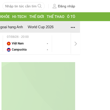
Đăng nhập
 KHỎE
HI-TECH
THẾ GIỚI
THỂ THAO
Ô TÔ
goại hạng Anh
World Cup 2026
07/08/26 - 20:00
Việt Nam
-
Campuchia
-