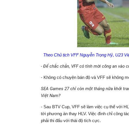
Theo Chủ tịch VFF Nguyễn Trọng Hỷ, U23 Việt 
- Để chắc chắn, VFF có tính mời công an vào 
- Không có chuyện bán độ và VFF sẽ không mời
SEA Games 27 chỉ còn một tháng nữa khởi tranh
Việt Nam?
- Sau BTV Cup, VFF sẽ làm việc cụ thể với HLV
tới phương án thay HLV. Việc đình chỉ công tá
phải thi đấu với thái độ tích cực.