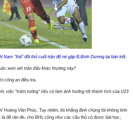
Nam "thả" đối thủ cuối trận để né gặp B.Bình Dương tại bán kết.
cuộc xem xét trận đấu khác thường này?
 công an điều tra.
, việc "trảm tướng" liệu có làm ảnh hưởng tới thành tích của U23
 Hoàng Văn Phúc. Tuy nhiên, tôi khẳng định chúng tôi không tính
c là để răn đe, cho BHL cũng như các cầu thủ có được bài học,