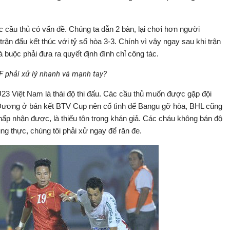
c cầu thủ có vấn đề. Chúng ta dẫn 2 bàn, lại chơi hơn người
 trận đấu kết thúc với tỷ số hòa 3-3. Chính vì vậy ngay sau khi trận
à buộc phải đưa ra quyết định đình chỉ công tác.
F phải xử lý nhanh và mạnh tay?
23 Việt Nam là thái độ thi đấu. Các cầu thủ muốn được gặp đội
Dương ở bán kết BTV Cup nên cố tình để Bangu gỡ hòa, BHL cũng
ấp nhận được, là thiếu tôn trọng khán giả. Các cháu không bán độ
g thực, chúng tôi phải xử ngay để răn đe.