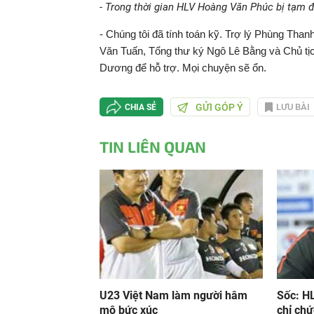
- Trong thời gian HLV Hoàng Văn Phúc bị tạm đ
- Chúng tôi đã tính toán kỹ. Trợ lý Phùng Th
Văn Tuấn, Tổng thư ký Ngô Lê Bằng và Chủ tị
Dương để hỗ trợ. Mọi chuyện sẽ ổn.
GỬI GÓP Ý
LƯU BÀI
CHIA SẺ
TIN LIÊN QUAN
U23 Việt Nam làm người hâm
Sốc: H
mộ bức xúc
chỉ chứ