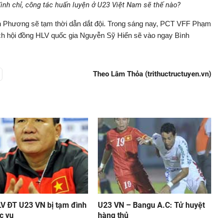
ình chỉ, công tác huấn luyện ở U23 Việt Nam sẽ thế nào?
anh Phương sẽ tạm thời dẫn dắt đội. Trong sáng nay, PCT VFF Phạm
ch hội đồng HLV quốc gia Nguyễn Sỹ Hiển sẽ vào ngay Bình
Theo Lâm Thỏa (trithuctructuyen.vn)
LV ĐT U23 VN bị tạm đình
U23 VN – Bangu A.C: Tử huyệt
c vụ
hàng thủ