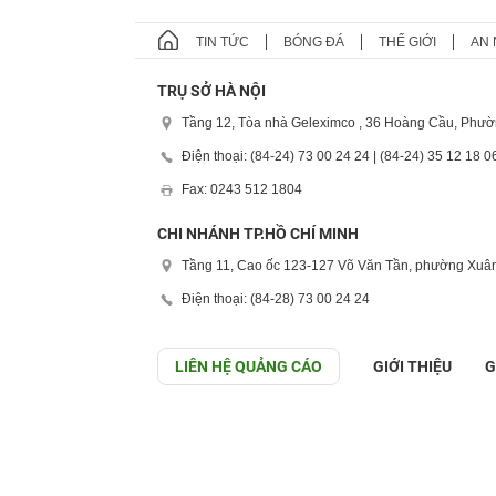
TIN TỨC
BÓNG ĐÁ
THẾ GIỚI
AN 
TRỤ SỞ HÀ NỘI
Tầng 12, Tòa nhà Geleximco , 36 Hoàng Cầu, Phườ
Điện thoại: (84-24) 73 00 24 24 | (84-24) 35 12 18 0
Fax: 0243 512 1804
CHI NHÁNH TP.HỒ CHÍ MINH
Tầng 11, Cao ốc 123-127 Võ Văn Tần, phường Xuân
Điện thoại: (84-28) 73 00 24 24
LIÊN HỆ QUẢNG CÁO
GIỚI THIỆU
G
GÓP Ý GIAO DIỆN