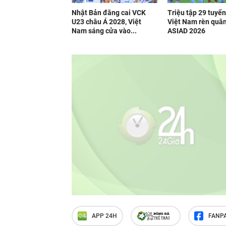
Nhật Bản đăng cai VCK
Triệu tập 29 tuyể
U23 châu Á 2028, Việt
Việt Nam rèn quâ
Nam sáng cửa vào...
ASIAD 2026
APP 24H
FANP