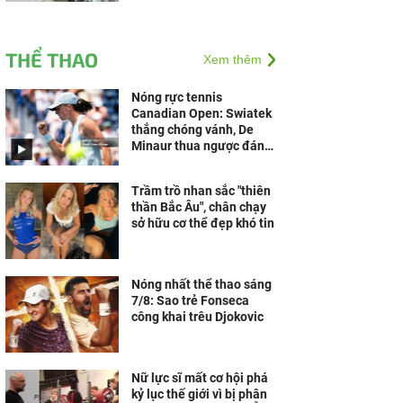
THỂ THAO
Xem thêm
Nóng rực tennis
Canadian Open: Swiatek
thắng chóng vánh, De
Minaur thua ngược đáng
tiếc
Trầm trồ nhan sắc "thiên
thần Bắc Âu", chân chạy
sở hữu cơ thể đẹp khó tin
Nóng nhất thể thao sáng
7/8: Sao trẻ Fonseca
công khai trêu Djokovic
Nữ lực sĩ mất cơ hội phá
kỷ lục thế giới vì bị phân