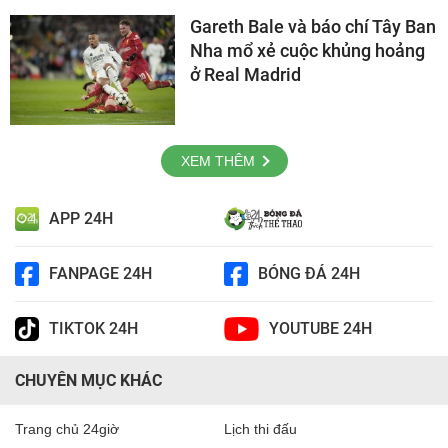
Gareth Bale và báo chí Tây Ban
Nha mổ xẻ cuộc khủng hoảng
ở Real Madrid
XEM THÊM
APP 24H
FANPAGE 24H
BÓNG ĐÁ 24H
TIKTOK 24H
YOUTUBE 24H
CHUYÊN MỤC KHÁC
Trang chủ 24giờ
Lịch thi đấu