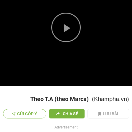
Play
Video
Theo T.A (theo Marca)
(Khampha.vn)
GỬI GÓP Ý
CHIA SẺ
LƯU BÀI