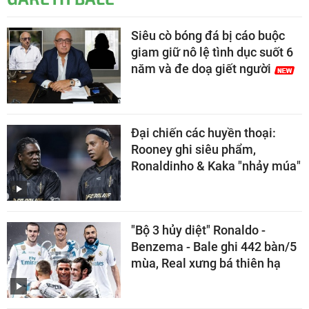
Siêu cò bóng đá bị cáo buộc
giam giữ nô lệ tình dục suốt 6
năm và đe doạ giết người
Đại chiến các huyền thoại:
Rooney ghi siêu phẩm,
Ronaldinho & Kaka "nhảy múa"
"Bộ 3 hủy diệt" Ronaldo -
Benzema - Bale ghi 442 bàn/5
mùa, Real xưng bá thiên hạ