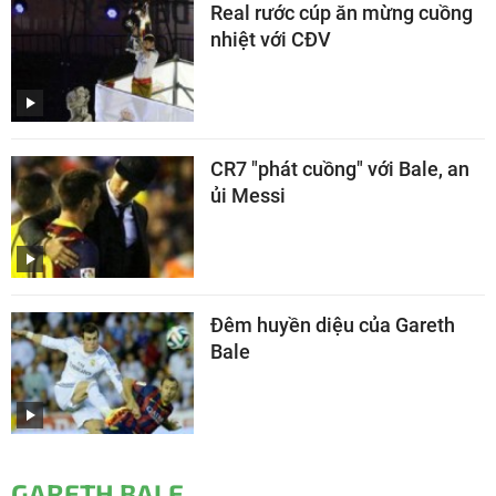
Real rước cúp ăn mừng cuồng
nhiệt với CĐV
CR7 "phát cuồng" với Bale, an
ủi Messi
Đêm huyền diệu của Gareth
Bale
GARETH BALE