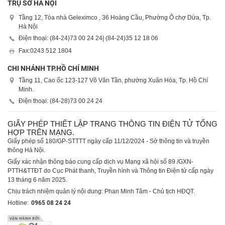
TRỤ SỞ HÀ NỘI
Tầng 12, Tòa nhà Geleximco , 36 Hoàng Cầu, Phường Ô chợ Dừa, Tp.
Hà Nội
Điện thoại: (84-24)
73 00 24 24
| (84-24)
35 12 18 06
Fax:
0243 512 1804
CHI NHÁNH TP.HỒ CHÍ MINH
Tầng 11, Cao ốc 123-127 Võ Văn Tần, phường Xuân Hòa, Tp. Hồ Chí
Minh.
Điện thoại: (84-28)
73 00 24 24
GIẤY PHÉP THIẾT LẬP TRANG THÔNG TIN ĐIỆN TỬ TỔNG
HỢP TRÊN MẠNG.
Giấy phép số 180/GP-STTTT ngày cấp 11/12/2024 - Sở thông tin và truyền
thông Hà Nội.
Giấy xác nhận thông báo cung cấp dịch vụ Mạng xã hội số 89 /GXN-
PTTH&TTĐT do Cục Phát thanh, Truyền hình và Thông tin Điện tử cấp ngày
13 tháng 6 năm 2025.
Chịu trách nhiệm quản lý nội dung: Phan Minh Tâm - Chủ tịch HĐQT.
Hotline:
0965 08 24 24