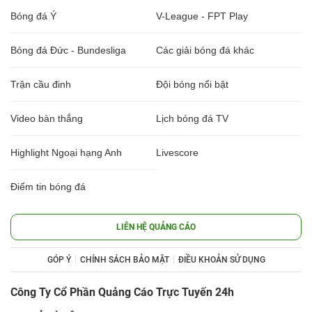
Bóng đá Ý
V-League - FPT Play
Bóng đá Đức - Bundesliga
Các giải bóng đá khác
Trận cầu đinh
Đội bóng nổi bật
Video bàn thắng
Lịch bóng đá TV
Highlight Ngoại hạng Anh
Livescore
Điểm tin bóng đá
LIÊN HỆ QUẢNG CÁO
GÓP Ý
CHÍNH SÁCH BẢO MẬT
ĐIỀU KHOẢN SỬ DỤNG
Công Ty Cổ Phần Quảng Cáo Trực Tuyến 24h