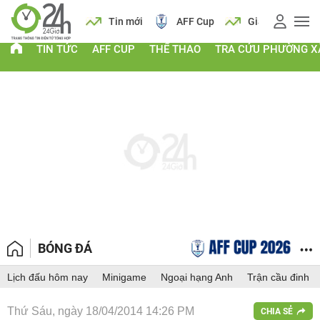
 vàng
Lịch
Tin mới
AFF Cup
Giá vàng
TIN TỨC
AFF CUP
THỂ THAO
TRA CỨU PHƯỜNG X
BÓNG ĐÁ
Lịch đấu hôm nay
Minigame
Ngoại hạng Anh
Trận cầu đinh
Thứ Sáu, ngày 18/04/2014 14:26 PM
CHIA SẺ