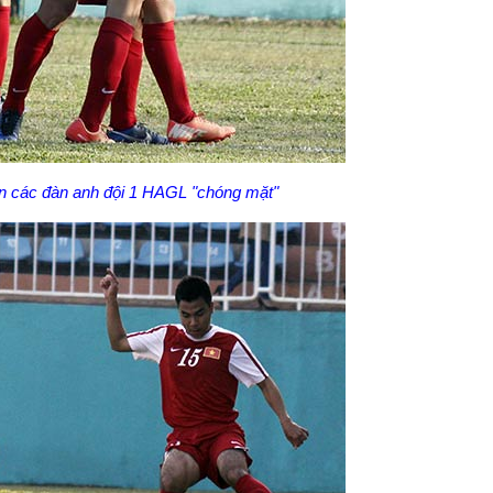
n các đàn anh đội 1 HAGL "chóng mặt"