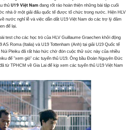
ầu thủ
U19 Việt Nam
đang rốt ráo hoàn thiện những bài tập cuối
ớc nhà ở một giải đấu quốc tế được tổ chức trong nước. Hiện HLV
ề nước nghỉ lễ và việc dẫn dắt U19 Việt Nam do các trợ lý đảm
n để lại.
ài test cho các học trò của HLV Guillaume Graechen khởi động
9 AS Roma (Italia) và U19 Tottenham (Anh) tại giải U19 Quốc tế
Núi Pleiku đã rất háo hức chờ đón cuộc thử sức này của nhiều
leiku để "xem giò" các tuyển thủ U19. Ông bầu Đoàn Nguyên Đức
đã từ TPHCM về Gia Lai để kịp xem các tuyển thủ U19 Việt Nam