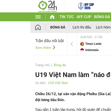
TIN TỨC
AFF CUP
BÓNG ĐÁ
Lịch thi đấu
Lịch hôm
BÓNG ĐÁ
31/07/26 - 17:00
Trận đấu nổi bật
Timor-Leste
Xem thêm
Indonesia
Trang chủ
Bóng đá
U19 Việt Nam làm “náo đ
U19 Việt Nam
Sự kiện:
Chiều 26/12, tại sân vận động Pleiku (Gia Lai
đội bóng bầu Đức.
Sau gần 1 tuần tập trung, hội đủ quân để chuẩn