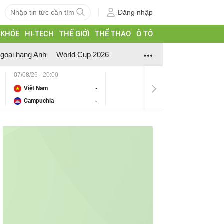
Đăng nhập
 KHỎE
HI-TECH
THẾ GIỚI
THỂ THAO
Ô TÔ
goại hạng Anh
World Cup 2026
07/08/26 - 20:00
Việt Nam
-
Campuchia
-