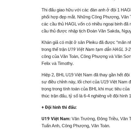
Thi đấu giao hữu với các đàn anh ở đội 1 HAG
phối hợp đẹp mắt. Những Công Phượng, Văn To
các cầu thủ HAGL vốn có nhiều ngoại binh đã 
cầu thủ được nhập tịch Đoàn Văn Sakda, Ngu
Khán giả có mặt ở sân Pleiku đã được “mãn nhã
trong thế trận
U19 Việt Nam tạm dẫn HAGL 3-2
công của Văn Toàn, Công Phượng và Văn Sơn (
Felix và Timothy.
Hiệp 2, BHL U19 Việt Nam đã thay gần hết đội 
sự điều chỉnh này, lối chơi của U19 Việt Nam đ
trọng trong tính toán của BHL khi mục tiêu của
thúc trận đấu, tỷ số là 6-4 nghiêng về đội hì
+ Đội hình thi đấu:
U19 Việt Nam:
Văn Trường, Đông Triều, Văn 
Tuấn Anh, Công Phượng, Văn Toàn.