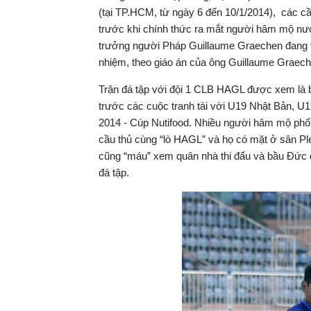
(tại TP.HCM, từ ngày 6 đến 10/1/2014), các c
trước khi chính thức ra mắt người hâm mộ nư
trưởng người Pháp Guillaume Graechen đang v
nhiệm, theo giáo án của ông Guillaume Graeche
Trận đá tập với đội 1 CLB HAGL được xem là b
trước các cuộc tranh tài với U19 Nhật Bản, U1
2014 - Cúp Nutifood. Nhiều người hâm mộ phố 
cầu thủ cùng “lò HAGL” và họ có mặt ở sân P
cũng “máu” xem quân nhà thi đấu và bầu Đức 
đá tập.