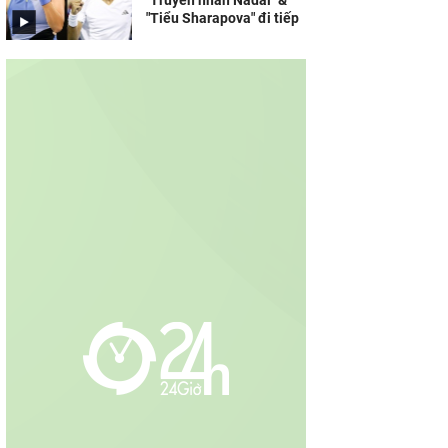
"Truyền nhân Nadal" &
"Tiểu Sharapova" đi tiếp