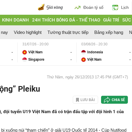
Đoán tỷ số
Lịch
KINH DOANH
24H THÍCH BÓNG ĐÁ - THỂ THAO
GIẢI TRÍ
SỨC
 nay
Video highlight
Tường thuật trực tiếp
Bảng xếp hạng
N
31/07/26 - 20:00
03/08/26 - 20:30
-
Việt Nam
-
Indonesia
-
-
Singapore
-
Việt Nam
-
Thứ Năm, ngày 26/12/2013 17:45 PM (GMT+7)
ộng” Pleiku
LƯU BÀI
CHIA SẺ
), đội tuyển U19 Việt Nam đã có trận đấu tập với đội hình 1 của
 bị xuống núi “tham chiến” ở giải U19 Quốc tế 2014 - Cúp Nutifood