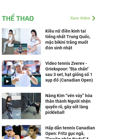
THỂ THAO
Xem thêm
Kiều nữ điền kinh tai
tiếng nhất Trung Quốc,
mặc bikini trắng muốt
đón sinh nhật
Video tennis Zverev -
Griekspoor: "Địa chấn"
sau 3 set, hạt giống số 1
sụp đổ (Canadian Open)
Nàng Kim “vén váy” hóa
thân thành Người nhện
quyến rũ, gây sốt làng
pickleball
Hấp dẫn tennis Canadian
Open: Fritz gục ngã,