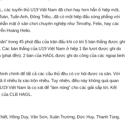
L, các tuyển thủ U19 Việt Nam đã chơi hay hơn hẳn ở hiệp một,
àn, Tuấn Anh, Đông Triều...đã có một hiệp đấu sòng phẳng với
nhẵn mặt ở sân chơi chuyên nghiệp như Timothy, Felix, hay các
yễn Hoàng Helio.
n” trong 45 phút đầu của trận đấu khi có tới 5 bàn thắng được ghi
. Các bàn thắng của U19 Việt Nam ở hiệp 1 lần lượt được ghi do
phạt đền). 2 bàn của HAGL được ghi do công của các ngoại binh
hình chính để tất cả các cầu thủ đều có cơ hội được ra sân. Với
ã ít nhiều bị xáo trộn nhiều. Tuy nhiên, điều này không quá quan
 U19 Việt Nam là cọ xát để "làm nóng" cho các giải sắp tới. Kết
nh 1 của CLB HAGL.
Thiết, Hồng Duy, Văn Sơn, Xuân Trường, Đức Huy, Thanh Tùng,