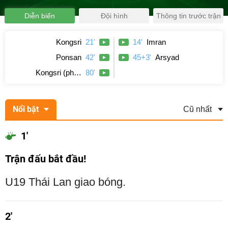
Diễn biến
Đội hình
Thông tin trước trận
Kongsri
21'
14'
Imran
Ponsan
42'
45+3'
Arsyad
Kongsri (phạt đền)
80'
Nổi bật
1'
Trận đấu bắt đầu!
U19 Thái Lan giao bóng.
2'