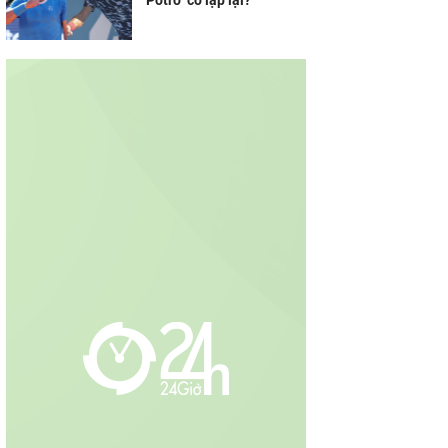
Potro" có lặp lại?