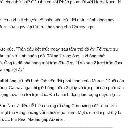
 thẻ vàng thứ hai? Cầu thủ người Pháp phạm lỗi với Harry Kane để
 trong khi di chuyển về phần sân của đội nhà. Hành động này
o đen" này ngay lập tức rút thẻ vàng cho Camavinga.
bức xúc. "Trận đấu kết thúc ngay sau tấm thẻ đỏ ấy. Tôi thực sự
 cầu thủ với tình huống đó. Tôi nghĩ rằng ông ta không nhớ
 Ông ta đã phá hỏng một trận đấu đẹp. Tỉ số sau 2 lượt trận đang
an nghiệt ấy".
ull không giữ nổi bình tĩnh trên đài phát thanh của Marca. "Đuổi cầu
áng. Camavinga chỉ giữ bóng thêm 3 giây và trọng tài cần phải cân
ộng trực tiếp tới trận đấu. Đó là hành động lạm dụng quyền lực".
an Nha là điều dễ hiểu nhưng rõ ràng Camavinga đã "chơi với
ận một thẻ vàng nhưng vẫn chơi mạo hiểm. Một điểm đáng chú ý là
rước khi Real Madrid gặp Arsenal.