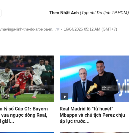
Theo Nhật Anh
(Tạp chí Du lịch TP.HCM)
amavinga-linh-the-do-arbeloa-m...
-
16/04/2026 05:12 AM (GMT+7)
n tỷ số Cúp C1: Bayern
Real Madrid lộ “tử huyệt”,
ã vua ngược dòng Real,
Mbappe và chủ tịch Perez chịu
 giải...
áp lực trước...