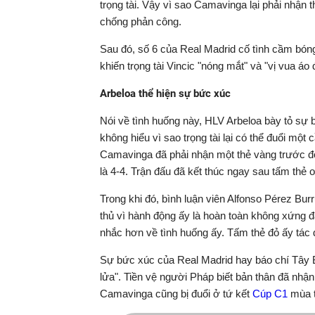
trọng tài. Vậy vì sao Camavinga lại phải nhận
chống phản công.
Sau đó, số 6 của Real Madrid cố tình cầm bóng
khiến trọng tài Vincic "nóng mắt" và "vị vua á
Arbeloa thể hiện sự bức xúc
Nói về tình huống này, HLV Arbeloa bày tỏ sự 
không hiểu vì sao trọng tài lại có thể đuổi một
Camavinga đã phải nhận một thẻ vàng trước đó.
là 4-4. Trận đấu đã kết thúc ngay sau tấm thẻ o
Trong khi đó, bình luận viên Alfonso Pérez Burr
thủ vì hành động ấy là hoàn toàn không xứng đ
nhắc hơn về tình huống ấy. Tấm thẻ đỏ ấy tác đ
Sự bức xúc của Real Madrid hay báo chí Tây B
lửa". Tiền vệ người Pháp biết bản thân đã nh
Camavinga cũng bị đuổi ở tứ kết
Cúp C1
mùa t