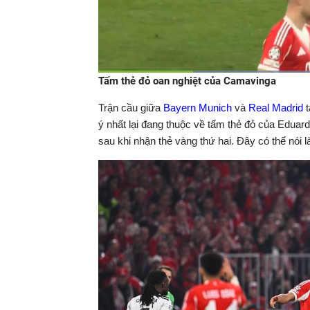
Tấm thẻ đỏ oan nghiệt của Camavinga
Thời
0:09
/
Duration
0:40
Tạm
dừng
Backward
Forward
Trận cầu giữa
Bayern Munich
và
Real Madrid
t
gian
ý nhất lại đang thuộc về tấm thẻ đỏ của Eduar
sau khi nhận thẻ vàng thứ hai. Đây có thể nói l
hiện
tại