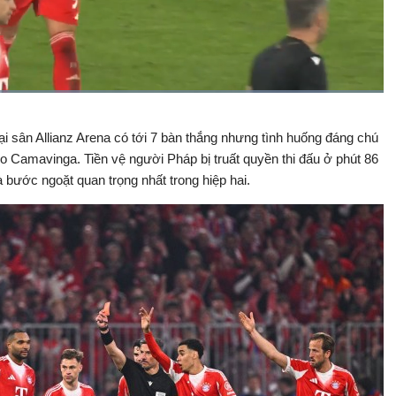
Đã
tải
:
Bật
Toàn
100.00%
Backward
âm
màn
ại sân Allianz Arena có tới 7 bàn thắng nhưng tình huống đáng chú
thanh
hình
do Camavinga. Tiền vệ người Pháp bị truất quyền thi đấu ở phút 86
à bước ngoặt quan trọng nhất trong hiệp hai.