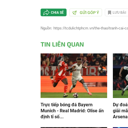
GỬI GÓP Ý
LƯU BÀI
CHIA SẺ
Nguồn: https://tcdulichtphcm.vn/the-thao/tranh-cai-c
TIN LIÊN QUAN
Trực tiếp bóng đá Bayern
Dự đoá
Munich - Real Madrid: Olise ấn
giải m
định tỉ số...
Arsenal