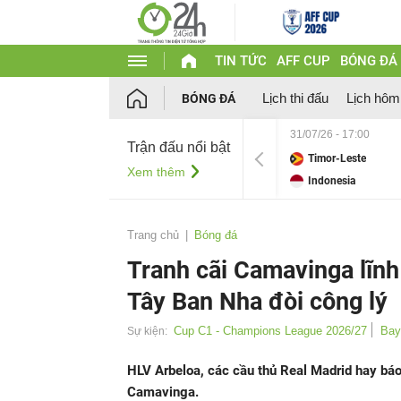
TIN TỨC
AFF CUP
BÓNG ĐÁ
Lịch thi đấu
Lịch hôm
BÓNG ĐÁ
31/07/26 - 17:00
Trận đấu nổi bật
Timor-Leste
Xem thêm
Indonesia
Trang chủ
Bóng đá
Tranh cãi Camavinga lĩnh
Tây Ban Nha đòi công lý
Cup C1 - Champions League 2026/27
Bay
Sự kiện:
HLV Arbeloa, các cầu thủ Real Madrid hay b
Camavinga.