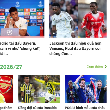
drid tái đấu Bayern:
Jackson thi đấu hiệu quả hơn
ham ví như "chung kết",
Vinicius, Real đấu Bayern coi
ải...
chừng đòn...
 2026/27
Xem thêm
mọc thêm
Đồng đội cũ của Ronaldo
PSG là hình mẫu của châu