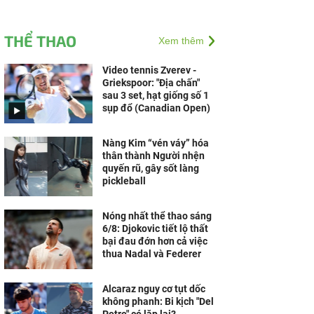
THỂ THAO
Xem thêm
Video tennis Zverev -
Griekspoor: "Địa chấn"
sau 3 set, hạt giống số 1
sụp đổ (Canadian Open)
Nàng Kim “vén váy” hóa
thân thành Người nhện
quyến rũ, gây sốt làng
pickleball
Nóng nhất thể thao sáng
6/8: Djokovic tiết lộ thất
bại đau đớn hơn cả việc
thua Nadal và Federer
Alcaraz nguy cơ tụt dốc
không phanh: Bi kịch "Del