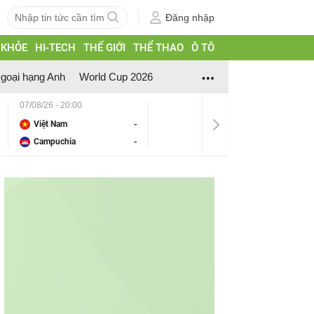
Đăng nhập
 KHỎE
HI-TECH
THẾ GIỚI
THỂ THAO
Ô TÔ
goại hạng Anh
World Cup 2026
07/08/26 - 20:00
Việt Nam
-
Campuchia
-