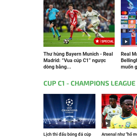
Thư hùng Bayern Munich - Real
Real Ma
Madrid: “Vua cúp C1” ngược
Belling
dòng bằng...
muốn gi
CUP C1 - CHAMPIONS LEAGUE
Lịch thi đấu bóng đá cúp
Arsenal như "hổ 