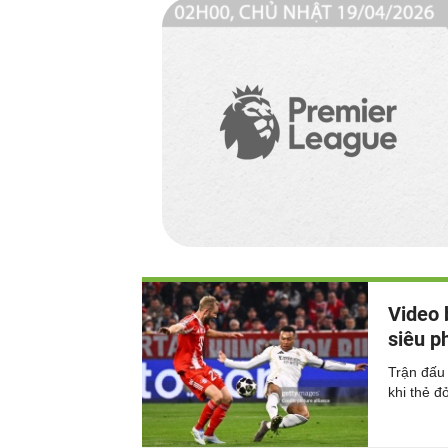
Video 
siêu p
Trận đấu
khi thẻ đ