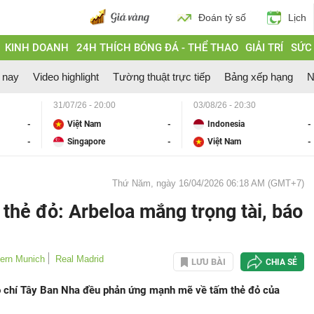
Đoán tỷ số
Lịch
KINH DOANH
24H THÍCH BÓNG ĐÁ - THỂ THAO
GIẢI TRÍ
SỨC
 nay
Video highlight
Tường thuật trực tiếp
Bảng xếp hạng
N
31/07/26 - 20:00
03/08/26 - 20:30
-
Việt Nam
-
Indonesia
-
-
Singapore
-
Việt Nam
-
Thứ Năm, ngày 16/04/2026 06:18 AM (GMT+7)
 thẻ đỏ: Arbeloa mắng trọng tài, báo
ern Munich
Real Madrid
LƯU BÀI
CHIA SẺ
áo chí Tây Ban Nha đều phản ứng mạnh mẽ về tấm thẻ đỏ của