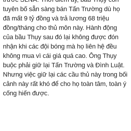
tuyên bố sẵn sàng bán Tấn Trường dù họ
đã mất 9 tỷ đồng và trả lương 68 triệu
đồng/tháng cho thủ môn này. Hành động
của bầu Thụy sau đó lại không được đón
nhận khi các đội bóng mà họ liên hệ đều
không mua vì cái giá quá cao. Ông Thụy
buộc phải giữ lại Tấn Trường và Đình Luật.
Nhưng việc giữ lại các cầu thủ này trong bối
cảnh này rất khó để cho họ toàn tâm, toàn ý
cống hiến được.