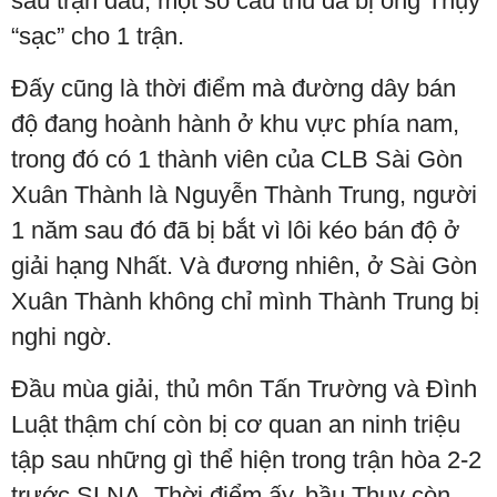
sau trận đấu, một số cầu thủ đã bị ông Thụy
“sạc” cho 1 trận.
Đấy cũng là thời điểm mà đường dây bán
độ đang hoành hành ở khu vực phía nam,
trong đó có 1 thành viên của CLB Sài Gòn
Xuân Thành là Nguyễn Thành Trung, người
1 năm sau đó đã bị bắt vì lôi kéo bán độ ở
giải hạng Nhất. Và đương nhiên, ở Sài Gòn
Xuân Thành không chỉ mình Thành Trung bị
nghi ngờ.
Đầu mùa giải, thủ môn Tấn Trường và Đình
Luật thậm chí còn bị cơ quan an ninh triệu
tập sau những gì thể hiện trong trận hòa 2-2
trước SLNA. Thời điểm ấy, bầu Thụy còn