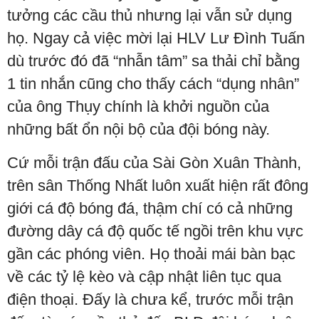
tưởng các cầu thủ nhưng lại vẫn sử dụng
họ. Ngay cả việc mời lại HLV Lư Đình Tuấn
dù trước đó đã “nhẫn tâm” sa thải chỉ bằng
1 tin nhắn cũng cho thấy cách “dụng nhân”
của ông Thụy chính là khởi nguồn của
những bất ổn nội bộ của đội bóng này.
Cứ mỗi trận đấu của Sài Gòn Xuân Thành,
trên sân Thống Nhất luôn xuất hiện rất đông
giới cá độ bóng đá, thậm chí có cả những
đường dây cá độ quốc tế ngồi trên khu vực
gần các phóng viên. Họ thoải mái bàn bạc
về các tỷ lệ kèo và cập nhật liên tục qua
điện thoại. Đấy là chưa kể, trước mỗi trận