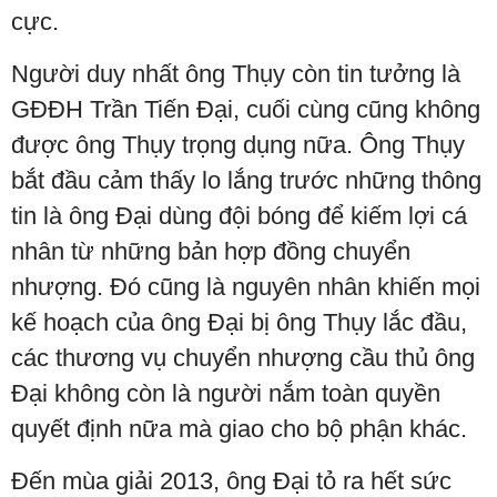
cực.
Người duy nhất ông Thụy còn tin tưởng là
GĐĐH Trần Tiến Đại, cuối cùng cũng không
được ông Thụy trọng dụng nữa. Ông Thụy
bắt đầu cảm thấy lo lắng trước những thông
tin là ông Đại dùng đội bóng để kiếm lợi cá
nhân từ những bản hợp đồng chuyển
nhượng. Đó cũng là nguyên nhân khiến mọi
kế hoạch của ông Đại bị ông Thụy lắc đầu,
các thương vụ chuyển nhượng cầu thủ ông
Đại không còn là người nắm toàn quyền
quyết định nữa mà giao cho bộ phận khác.
Đến mùa giải 2013, ông Đại tỏ ra hết sức