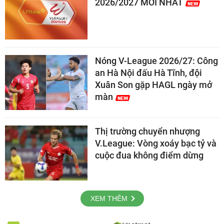
2026/2027 MỚI NHẤT
Nóng V-League 2026/27: Công
an Hà Nội đấu Hà Tĩnh, đội
Xuân Son gặp HAGL ngày mở
màn
Thị trường chuyển nhượng
V.League: Vòng xoáy bạc tỷ và
cuộc đua không điểm dừng
XEM THÊM