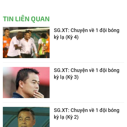
TIN LIÊN QUAN
SG.XT: Chuyện về 1 đội bóng
kỳ lạ (Kỳ 4)
SG.XT: Chuyện về 1 đội bóng
kỳ lạ (Kỳ 3)
SG.XT: Chuyện về 1 đội bóng
kỳ lạ (Kỳ 2)