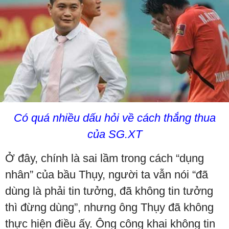
Có quá nhiều dấu hỏi về cách thắng thua
của SG.XT
Ở đây, chính là sai lầm trong cách “dụng
nhân” của bầu Thụy, người ta vẫn nói “đã
dùng là phải tin tưởng, đã không tin tưởng
thì đừng dùng”, nhưng ông Thụy đã không
thực hiện điều ấy. Ông công khai không tin