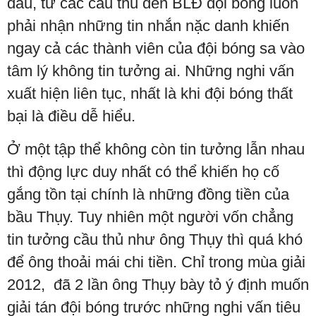
đấu, từ các cầu thủ đến BLĐ đội bóng luôn
phải nhận những tin nhắn nặc danh khiến
ngay cả các thành viên của đội bóng sa vào
tâm lý không tin tưởng ai. Những nghi vấn
xuất hiện liên tục, nhất là khi đội bóng thất
bại là điều dễ hiểu.
Ở một tập thể không còn tin tưởng lẫn nhau
thì động lực duy nhất có thể khiến họ cố
gắng tồn tại chính là những đồng tiền của
bầu Thụy. Tuy nhiên một người vốn chẳng
tin tưởng cầu thủ như ông Thụy thì quá khó
để ông thoải mái chi tiền. Chỉ trong mùa giải
2012, đã 2 lần ông Thụy bày tỏ ý định muốn
giải tán đội bóng trước những nghi vấn tiêu