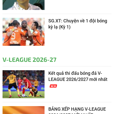
SG.XT: Chuyện về 1 đội bóng
kỳ lạ (Kỳ 1)
V-LEAGUE 2026-27
Kết quả thi đấu bóng đá V-
LEAGUE 2026/2027 mới nhất
BẢNG XẾP HẠNG V-LEAGUE