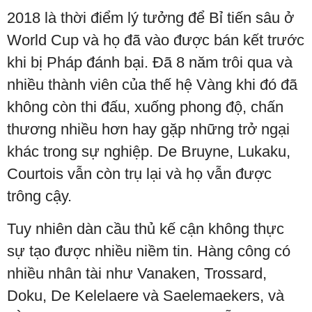
2018 là thời điểm lý tưởng để Bỉ tiến sâu ở
World Cup và họ đã vào được bán kết trước
khi bị Pháp đánh bại. Đã 8 năm trôi qua và
nhiều thành viên của thế hệ Vàng khi đó đã
không còn thi đấu, xuống phong độ, chấn
thương nhiều hơn hay gặp những trở ngại
khác trong sự nghiệp. De Bruyne, Lukaku,
Courtois vẫn còn trụ lại và họ vẫn được
trông cậy.
Tuy nhiên dàn cầu thủ kế cận không thực
sự tạo được nhiều niềm tin. Hàng công có
nhiều nhân tài như Vanaken, Trossard,
Doku, De Kelelaere và Saelemaekers, và