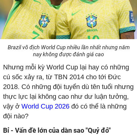
Brazil vô địch World Cup nhiều lần nhất nhưng năm
nay không được đánh giá cao
Nhưng mỗi kỳ World Cup lại hay có những
cú sốc xảy ra, từ TBN 2014 cho tới Đức
2018. Có những đội tuyển dù tên tuổi nhưng
thực lực lại không cao như dư luận tưởng,
vậy ở
World Cup 2026
đó có thể là những
đội nào?
Bỉ - Vấn đề lớn của dàn sao "Quỷ đỏ"