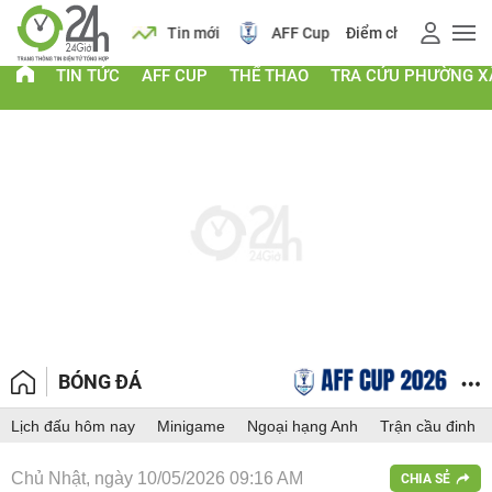
 vàng
Lịch
Tin mới
AFF Cup
Điểm chuẩn 2026
TIN TỨC
AFF CUP
THỂ THAO
TRA CỨU PHƯỜNG X
BÓNG ĐÁ
Lịch đấu hôm nay
Minigame
Ngoại hạng Anh
Trận cầu đinh
Chủ Nhật, ngày 10/05/2026 09:16 AM
CHIA SẺ