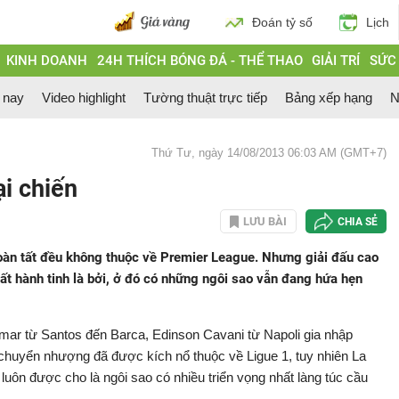
Đoán tỷ số
Lịch
KINH DOANH
24H THÍCH BÓNG ĐÁ - THỂ THAO
GIẢI TRÍ
SỨC
 nay
Video highlight
Tường thuật trực tiếp
Bảng xếp hạng
N
Thứ Tư, ngày 14/08/2013 06:03 AM (GMT+7)
i chiến
LƯU BÀI
CHIA SẺ
àn tất đều không thuộc về Premier League. Nhưng giải đấu cao
t hành tinh là bởi, ở đó có những ngôi sao vẫn đang hứa hẹn
ar từ Santos đến Barca, Edinson Cavani từ Napoli gia nhập
 chuyển nhượng đã được kích nổ thuộc về Ligue 1, tuy nhiên La
ôn được cho là ngôi sao có nhiều triển vọng nhất làng túc cầu