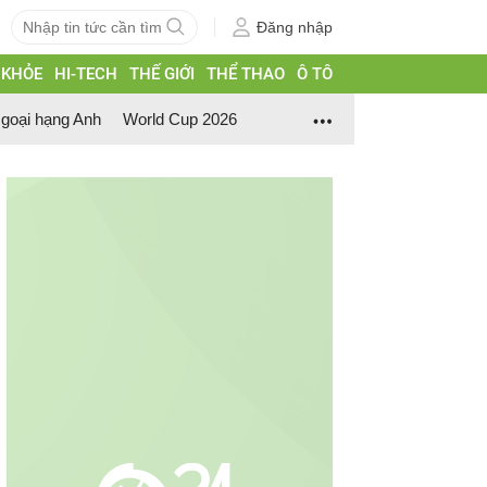
Đăng nhập
 KHỎE
HI-TECH
THẾ GIỚI
THỂ THAO
Ô TÔ
goại hạng Anh
World Cup 2026