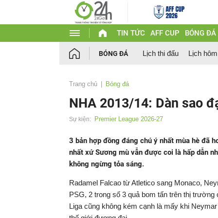
TIN TỨC
AFF CUP
BÓNG ĐÁ
Lịch thi đấu
Lịch hôm
BÓNG ĐÁ
Trang chủ
Bóng đá
NHA 2013/14: Dàn sao đạ
Premier League 2026-27
Sự kiện:
3 bản hợp đồng đáng chú ý nhất mùa hè đã ho
nhất xứ Sương mù vẫn được coi là hấp dẫn nhấ
không ngừng tỏa sáng.
Radamel Falcao từ Atletico sang Monaco, Neym
PSG, 2 trong số 3 quả bom tấn trên thị trường
Liga cũng không kém cạnh là mấy khi Neymar lu
thế giới đương đại.