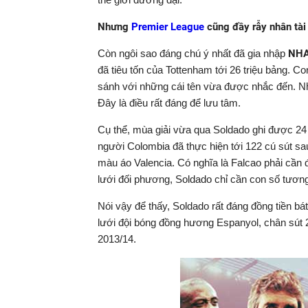
Nhưng
Premier League
cũng đầy rẫy nhân tài
Còn ngôi sao đáng chú ý nhất đã gia nhập
NH
đã tiêu tốn của Tottenham tới 26 triệu bảng. C
sánh với những cái tên vừa được nhắc đến. Nh
Đây là điều rất đáng để lưu tâm.
Cụ thể, mùa giải vừa qua Soldado ghi được 24 
người Colombia đã thực hiện tới 122 cú sút sau
màu áo Valencia. Có nghĩa là Falcao phải cần đ
lưới đối phương, Soldado chỉ cần con số tương 
Nói vậy để thấy, Soldado rất đáng đồng tiền b
lưới đội bóng đồng hương Espanyol, chân sút 2
2013/14.