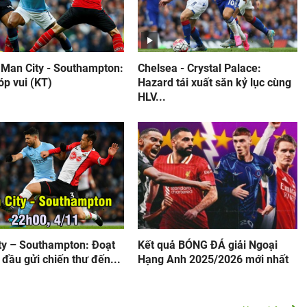
t Man City - Southampton:
Chelsea - Crystal Palace:
óp vui (KT)
Hazard tái xuất săn kỷ lục cùng
HLV...
ty – Southampton: Đoạt
Kết quả BÓNG ĐÁ giải Ngoại
i đầu gửi chiến thư đến...
Hạng Anh 2025/2026 mới nhất