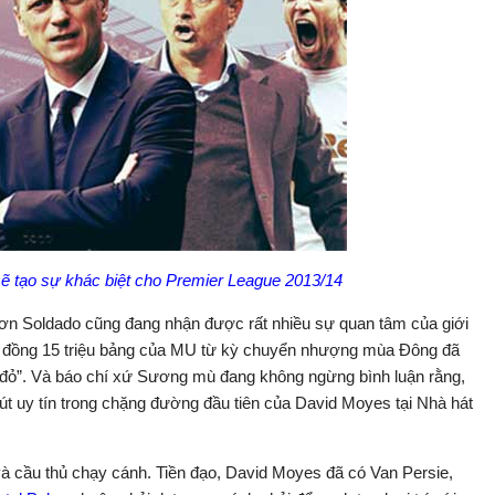
 tạo sự khác biệt cho Premier League 2013/14
 hơn Soldado cũng đang nhận được rất nhiều sự quan tâm của giới
hợp đồng 15 triệu bảng của MU từ kỳ chuyển nhượng mùa Đông đã
 đỏ”. Và báo chí xứ Sương mù đang không ngừng bình luận rằng,
hút uy tín trong chặng đường đầu tiên của David Moyes tại Nhà hát
o và cầu thủ chạy cánh. Tiền đạo, David Moyes đã có Van Persie,