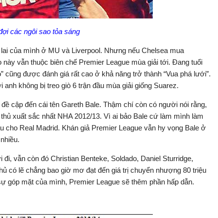
ợi các ngôi sao tỏa sáng
lai của mình ở MU và Liverpool. Nhưng nếu Chelsea mua
o này vẫn thuộc biên chế Premier League mùa giải tới. Đang tuổi
” cũng được đánh giá rất cao ở khả năng trở thành “Vua phá lưới”.
anh không bị treo giò 6 trận đầu mùa giải giống Suarez.
 đề cập đến cái tên Gareth Bale. Thậm chí còn có người nói rằng,
 thủ xuất sắc nhất NHA 2012/13. Vì ai bảo Bale cứ làm mình làm
đấu cho Real Madrid. Khán giả Premier League vẫn hy vọng Bale ở
 nhiều.
 đi, vẫn còn đó Christian Benteke, Soldado, Daniel Sturridge,
ủ có lẽ chẳng bao giờ mơ đạt đến giá trị chuyển nhượng 80 triệu
i sự góp mặt của mình, Premier League sẽ thêm phần hấp dẫn.