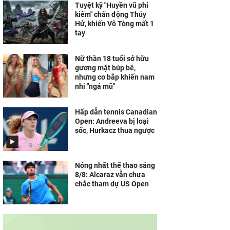
Tuyệt kỹ "Huyền vũ phi
kiếm" chấn động Thủy
Hử, khiến Võ Tòng mất 1
tay
Nữ thần 18 tuổi sở hữu
gương mặt búp bê,
nhưng cơ bắp khiến nam
nhi "ngả mũ"
Hấp dẫn tennis Canadian
Open: Andreeva bị loại
sốc, Hurkacz thua ngược
Nóng nhất thể thao sáng
8/8: Alcaraz vẫn chưa
chắc tham dự US Open