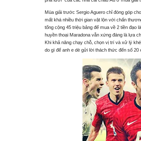
Mùa giải trước Sergio Aguero chỉ đóng góp cho
mất khá nhiều thời gian vật lộn với chấn thư
tổng cộng 45 triệu bảng để mua về 2 tiền đạo 
huyền thoại Maradona vẫn xứng đáng là lựa chọ
Khi khả năng chạy chỗ, chọn vị trí và xử lý k
do gì để anh e dè gửi lời thách thức đến số 20