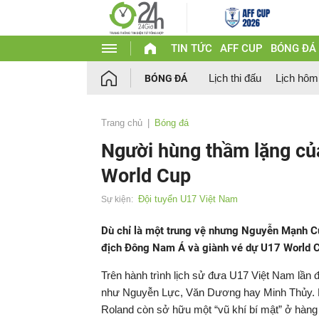
TIN TỨC
AFF CUP
BÓNG ĐÁ
Lịch thi đấu
Lịch hôm
BÓNG ĐÁ
Trang chủ
Bóng đá
Người hùng thầm lặng củ
World Cup
Đội tuyển U17 Việt Nam
Sự kiện:
Dù chỉ là một trung vệ nhưng Nguyễn Mạnh C
địch Đông Nam Á và giành vé dự U17 World C
Trên hành trình lịch sử đưa U17 Việt Nam lần 
như Nguyễn Lực, Văn Dương hay Minh Thủy. N
Roland còn sở hữu một “vũ khí bí mật” ở hà