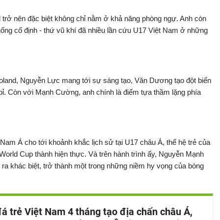
l trở nên đặc biệt không chỉ nằm ở khả năng phòng ngự. Anh còn
huống cố định - thứ vũ khí đã nhiều lần cứu U17 Việt Nam ở những
 Roland, Nguyễn Lực mang tới sự sáng tạo, Văn Dương tạo đột biến
ỉ. Còn với Mạnh Cường, anh chính là điểm tựa thầm lặng phía
Nam Á cho tới khoảnh khắc lịch sử tại U17 châu Á, thế hệ trẻ của
orld Cup thành hiện thực. Và trên hành trình ấy, Nguyễn Mạnh
o ra khác biệt, trở thành một trong những niềm hy vọng của bóng
á trẻ Việt Nam 4 tháng tạo địa chấn châu Á,