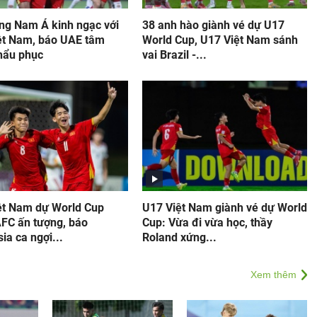
ng Nam Á kinh ngạc với
38 anh hào giành vé dự U17
ệt Nam, báo UAE tâm
World Cup, U17 Việt Nam sánh
hẩu phục
vai Brazil -...
ệt Nam dự World Cup
U17 Việt Nam giành vé dự World
AFC ấn tượng, báo
Cup: Vừa đi vừa học, thầy
ia ca ngợi...
Roland xứng...
Xem thêm