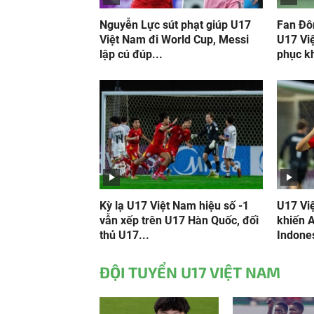
Nguyễn Lực sút phạt giúp U17
Fan Đô
Việt Nam đi World Cup, Messi
U17 Vi
lập cú đúp...
phục k
Kỳ lạ U17 Việt Nam hiệu số -1
U17 Vi
vẫn xếp trên U17 Hàn Quốc, đối
khiến 
thủ U17...
Indones
ĐỘI TUYỂN U17 VIỆT NAM