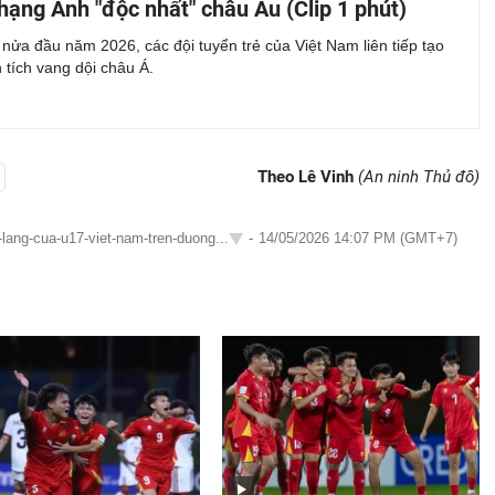
hạng Anh "độc nhất" châu Âu (Clip 1 phút)
 nửa đầu năm 2026, các đội tuyển trẻ của Việt Nam liên tiếp tạo
 tích vang dội châu Á.
Theo Lê Vinh
(An ninh Thủ đô)
lang-cua-u17-viet-nam-tren-duong...
-
14/05/2026 14:07 PM (GMT+7)