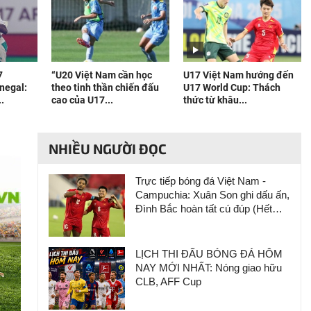
7
“U20 Việt Nam cần học
U17 Việt Nam hướng đến
negal:
theo tinh thần chiến đấu
U17 World Cup: Thách
.
cao của U17...
thức từ khâu...
NHIỀU NGƯỜI ĐỌC
Trực tiếp bóng đá Việt Nam -
Campuchia: Xuân Son ghi dấu ấn,
Đình Bắc hoàn tất cú đúp (Hết
giờ)
LỊCH THI ĐẤU BÓNG ĐÁ HÔM
NAY MỚI NHẤT: Nóng giao hữu
CLB, AFF Cup