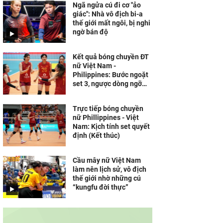
Ngã ngửa cú đi cơ "ảo
giác": Nhà vô địch bi-a
thế giới mất ngôi, bị nghi
ngờ bán độ
Kết quả bóng chuyền ĐT
nữ Việt Nam -
Philippines: Bước ngoặt
set 3, ngược dòng ngỡ
ngàng (SEA V.Cup)
Trực tiếp bóng chuyền
nữ Phillippines - Việt
Nam: Kịch tính set quyết
định (Kết thúc)
Cầu mây nữ Việt Nam
làm nên lịch sử, vô địch
thế giới nhờ những cú
“kungfu đời thực”