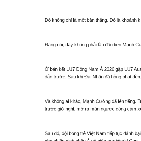
Đó không chỉ là một bàn thắng. Đó là khoảnh k
Đáng nói, đây không phải lần đầu tiên Mạnh Cư
Ở bán kết U17 Đông Nam Á 2026 gặp U17 Austra
dẫn trước. Sau khi Đại Nhân đá hỏng phạt đền,
Và không ai khác, Mạnh Cường đã lên tiếng. Tr
trước giờ nghỉ, mở ra màn ngược dòng cảm xú
Sau đó, đội bóng trẻ Việt Nam tiếp tục đánh 
cho chiến dịch châu Á và giấc mơ World Cup.