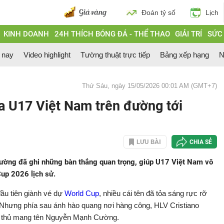
Đoán tỷ số
Lịch
KINH DOANH
24H THÍCH BÓNG ĐÁ - THỂ THAO
GIẢI TRÍ
SỨC
 nay
Video highlight
Tường thuật trực tiếp
Bảng xếp hạng
N
Thứ Sáu, ngày 15/05/2026 00:01 AM (GMT+7)
a U17 Việt Nam trên đường tới
LƯU BÀI
CHIA SẺ
ường đã ghi những bàn thắng quan trọng, giúp U17 Việt Nam vô
up 2026 lịch sử.
đầu tiên giành vé dự
World Cup
, nhiều cái tên đã tỏa sáng rực rỡ
hưng phía sau ánh hào quang nơi hàng công, HLV Cristiano
ng thủ mang tên Nguyễn Mạnh Cường.