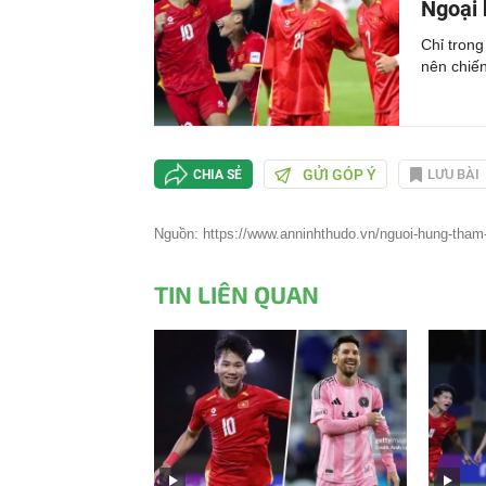
Ngoại 
Chỉ trong
nên chiến
GỬI GÓP Ý
LƯU BÀI
CHIA SẺ
Nguồn: https://www.anninhthudo.vn/nguoi-hung-tham-
TIN LIÊN QUAN