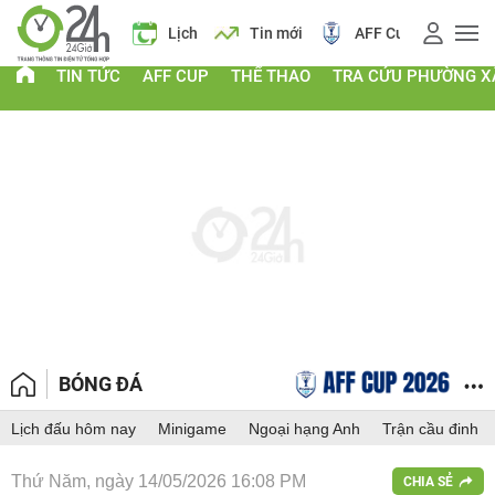
 vàng
Lịch
Tin mới
AFF Cup
Điểm chuẩn 2026
TIN TỨC
AFF CUP
THỂ THAO
TRA CỨU PHƯỜNG X
BÓNG ĐÁ
Lịch đấu hôm nay
Minigame
Ngoại hạng Anh
Trận cầu đinh
Thứ Năm, ngày 14/05/2026 16:08 PM
CHIA SẺ