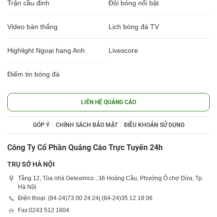
Trận cầu đinh
Đội bóng nổi bật
Video bàn thắng
Lịch bóng đá TV
Highlight Ngoại hạng Anh
Livescore
Điểm tin bóng đá
LIÊN HỆ QUẢNG CÁO
GÓP Ý
CHÍNH SÁCH BẢO MẬT
ĐIỀU KHOẢN SỬ DỤNG
Công Ty Cổ Phần Quảng Cáo Trực Tuyến 24h
TRỤ SỞ HÀ NỘI
Tầng 12, Tòa nhà Geleximco , 36 Hoàng Cầu, Phường Ô chợ Dừa, Tp.
Hà Nội
Điện thoại: (84-24)
73 00 24 24
| (84-24)
35 12 18 06
Fax:
0243 512 1804