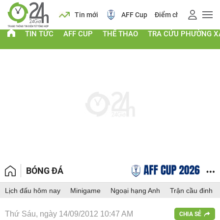
 vàng
Lịch
Tin mới
AFF Cup
Điểm chuẩn 2026
TIN TỨC
AFF CUP
THỂ THAO
TRA CỨU PHƯỜNG X
BÓNG ĐÁ
Lịch đấu hôm nay
Minigame
Ngoại hạng Anh
Trận cầu đinh
Thứ Sáu, ngày 14/09/2012 10:47 AM
CHIA SẺ