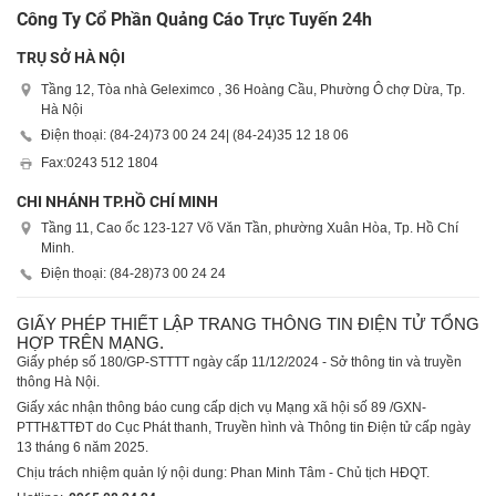
Công Ty Cổ Phần Quảng Cáo Trực Tuyến 24h
TRỤ SỞ HÀ NỘI
Tầng 12, Tòa nhà Geleximco , 36 Hoàng Cầu, Phường Ô chợ Dừa, Tp.
Hà Nội
Điện thoại: (84-24)
73 00 24 24
| (84-24)
35 12 18 06
Fax:
0243 512 1804
CHI NHÁNH TP.HỒ CHÍ MINH
Tầng 11, Cao ốc 123-127 Võ Văn Tần, phường Xuân Hòa, Tp. Hồ Chí
Minh.
Điện thoại: (84-28)
73 00 24 24
GIẤY PHÉP THIẾT LẬP TRANG THÔNG TIN ĐIỆN TỬ TỔNG
HỢP TRÊN MẠNG.
Giấy phép số 180/GP-STTTT ngày cấp 11/12/2024 - Sở thông tin và truyền
thông Hà Nội.
Giấy xác nhận thông báo cung cấp dịch vụ Mạng xã hội số 89 /GXN-
PTTH&TTĐT do Cục Phát thanh, Truyền hình và Thông tin Điện tử cấp ngày
13 tháng 6 năm 2025.
Chịu trách nhiệm quản lý nội dung: Phan Minh Tâm - Chủ tịch HĐQT.