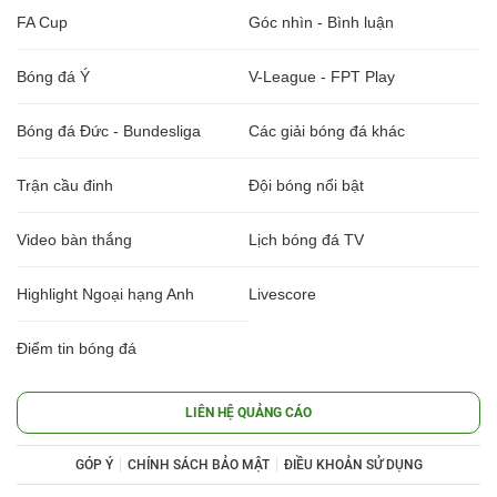
FA Cup
Góc nhìn - Bình luận
Bóng đá Ý
V-League - FPT Play
Bóng đá Đức - Bundesliga
Các giải bóng đá khác
Trận cầu đinh
Đội bóng nổi bật
Video bàn thắng
Lịch bóng đá TV
Highlight Ngoại hạng Anh
Livescore
Điểm tin bóng đá
LIÊN HỆ QUẢNG CÁO
GÓP Ý
CHÍNH SÁCH BẢO MẬT
ĐIỀU KHOẢN SỬ DỤNG