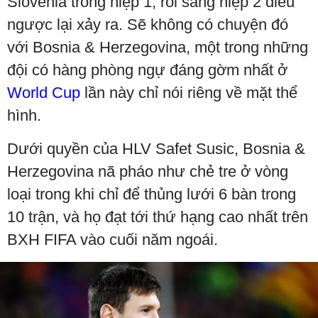
Slovenia trong hiệp 1, rồi sang hiệp 2 điều
ngược lại xảy ra. Sẽ không có chuyện đó
với Bosnia & Herzegovina, một trong những
đội có hàng phòng ngự đáng gờm nhất ở
World Cup
lần này chỉ nói riêng về mặt thể
hình.
Dưới quyền của HLV Safet Susic, Bosnia &
Herzegovina nã pháo như chẻ tre ở vòng
loại trong khi chỉ để thủng lưới 6 bàn trong
10 trận, và họ đạt tới thứ hạng cao nhất trên
BXH FIFA vào cuối năm ngoái.