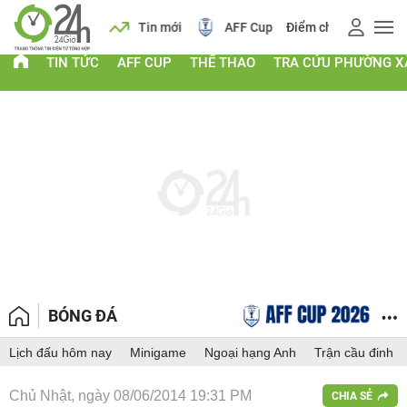
 vàng
Lịch
Tin mới
AFF Cup
Điểm chuẩn 2026
TIN TỨC
AFF CUP
THỂ THAO
TRA CỨU PHƯỜNG X
BÓNG ĐÁ
Lịch đấu hôm nay
Minigame
Ngoại hạng Anh
Trận cầu đinh
Chủ Nhật, ngày 08/06/2014 19:31 PM
CHIA SẺ