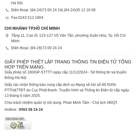
Hà Nội
Điện thoại: (84-24)
73 00 24 24
| (84-24)
35 12 18 06
Fax:
0243 512 1804
CHI NHÁNH TP.HỒ CHÍ MINH
Tầng 11, Cao ốc 123-127 Võ Văn Tần, phường Xuân Hòa, Tp. Hồ Chí
Minh.
Điện thoại: (84-28)
73 00 24 24
GIẤY PHÉP THIẾT LẬP TRANG THÔNG TIN ĐIỆN TỬ TỔNG
HỢP TRÊN MẠNG.
Giấy phép số 180/GP-STTTT ngày cấp 11/12/2024 - Sở thông tin và truyền
thông Hà Nội.
Giấy xác nhận thông báo cung cấp dịch vụ Mạng xã hội số 89 /GXN-
PTTH&TTĐT do Cục Phát thanh, Truyền hình và Thông tin Điện tử cấp ngày
13 tháng 6 năm 2025.
Chịu trách nhiệm quản lý nội dung: Phan Minh Tâm - Chủ tịch HĐQT.
Hotline:
0965 08 24 24