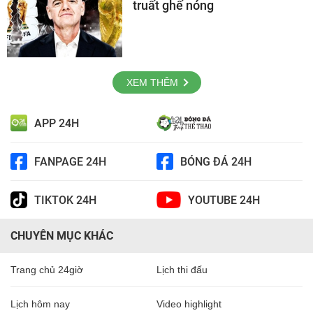
truất ghế nóng
XEM THÊM
APP 24H
FANPAGE 24H
BÓNG ĐÁ 24H
TIKTOK 24H
YOUTUBE 24H
CHUYÊN MỤC KHÁC
Trang chủ 24giờ
Lịch thi đấu
Lịch hôm nay
Video highlight