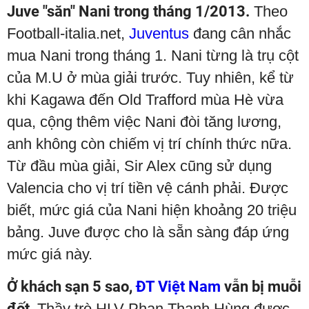
Juve "săn" Nani trong tháng 1/2013.
Theo
Football-italia.net,
Juventus
đang cân nhắc
mua Nani trong tháng 1. Nani từng là trụ cột
của M.U ở mùa giải trước. Tuy nhiên, kể từ
khi Kagawa đến Old Trafford mùa Hè vừa
qua, cộng thêm việc Nani đòi tăng lương,
anh không còn chiếm vị trí chính thức nữa.
Từ đầu mùa giải, Sir Alex cũng sử dụng
Valencia cho vị trí tiền vệ cánh phải. Được
biết, mức giá của Nani hiện khoảng 20 triệu
bảng. Juve được cho là sẵn sàng đáp ứng
mức giá này.
Ở khách sạn 5 sao,
ĐT Việt Nam
vẫn bị muỗi
đốt.
Thầy trò HLV Phan Thanh Hùng được