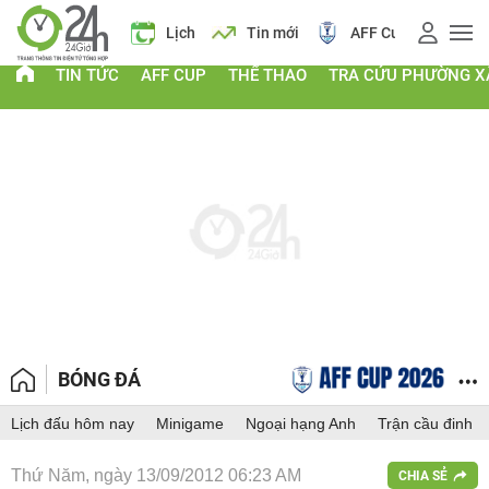
Giá vàng
Lịch
Tin mới
AFF Cup
Điểm chu
TIN TỨC
AFF CUP
THỂ THAO
TRA CỨU PHƯỜNG X
BÓNG ĐÁ
Lịch đấu hôm nay
Minigame
Ngoại hạng Anh
Trận cầu đinh
Thứ Năm, ngày 13/09/2012 06:23 AM
CHIA SẺ