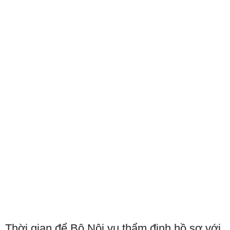
Thời gian để Bộ Nội vụ thẩm định hồ sơ với