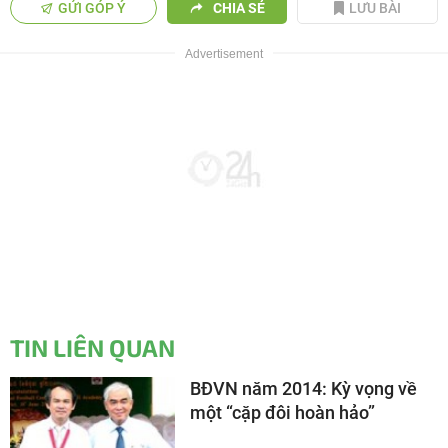
GỬI GÓP Ý
CHIA SẺ
LƯU BÀI
TIN LIÊN QUAN
BĐVN năm 2014: Kỳ vọng về
một “cặp đôi hoàn hảo”