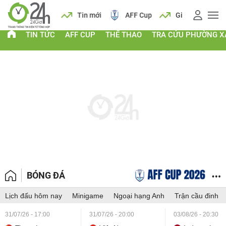
 vàng
Lịch
Tin mới
AFF Cup
Giá vàng
TIN TỨC
AFF CUP
THỂ THAO
TRA CỨU PHƯỜNG X
BÓNG ĐÁ
Lịch đấu hôm nay
Minigame
Ngoại hạng Anh
Trận cầu đinh
31/07/26 - 17:00
31/07/26 - 20:00
03/08/26 - 20:30