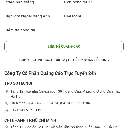
Video bàn thắng
Lịch bóng đá TV
Highlight Ngoại hạng Anh
Livescore
Điểm tin bóng đá
LIÊN HỆ QUẢNG CÁO
GÓP Ý
CHÍNH SÁCH BẢO MẬT
ĐIỀU KHOẢN SỬ DỤNG
Công Ty Cổ Phần Quảng Cáo Trực Tuyến 24h
TRỤ SỞ HÀ NỘI
Tầng 12, Tòa nhà Geleximco , 36 Hoàng Cầu, Phường Ô chợ Dừa, Tp.
Hà Nội
Điện thoại: (84-24)
73 00 24 24
| (84-24)
35 12 18 06
Fax:
0243 512 1804
CHI NHÁNH TP.HỒ CHÍ MINH
Tầng 11, Cao ốc 123-127 Võ Văn Tần, phường Xuân Hòa, Tp. Hồ Chí