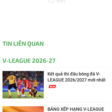
TIN LIÊN QUAN
V-LEAGUE 2026-27
Kết quả thi đấu bóng đá V-
LEAGUE 2026/2027 mới nhất
BẢNG XẾP HẠNG V-LEAGUE