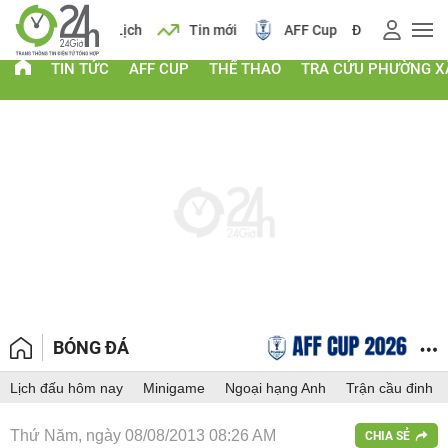
 vàng
Lịch
Tin mới
AFF Cup
Điểm chuẩn 2026
TIN TỨC
AFF CUP
THỂ THAO
TRA CỨU PHƯỜNG X
BÓNG ĐÁ
Lịch đấu hôm nay
Minigame
Ngoại hạng Anh
Trận cầu đinh
Thứ Năm, ngày 08/08/2013 08:26 AM
CHIA SẺ