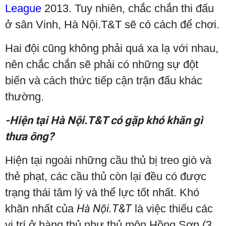
League
2013. Tuy nhiên, chắc chắn thi đấu
ở sân Vinh, Hà Nội.T&T sẽ có cách để chơi.
Hai đội cũng không phải quá xa lạ với nhau,
nên chắc chắn sẽ phải có những sự đột
biến và cách thức tiếp cận trận đấu khác
thường.
-Hiện tại Hà Nội.T&T có gặp khó khăn gì
thưa ông?
Hiện tại ngoài những cầu thủ bị treo giò và
thẻ phạt, các cầu thủ còn lại đều có được
trạng thái tâm lý và thể lực tốt nhất. Khó
khăn nhất của
Hà Nội.T&T
là việc thiếu các
vị trí ở hàng thủ như thủ môn Hồng Sơn (3