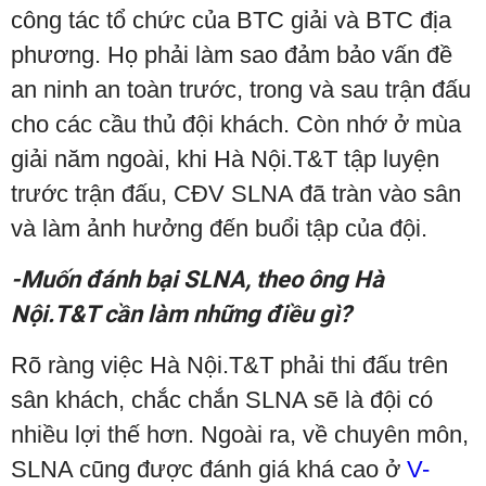
công tác tổ chức của BTC giải và BTC địa
phương. Họ phải làm sao đảm bảo vấn đề
an ninh an toàn trước, trong và sau trận đấu
cho các cầu thủ đội khách. Còn nhớ ở mùa
giải năm ngoài, khi Hà Nội.T&T tập luyện
trước trận đấu, CĐV SLNA đã tràn vào sân
và làm ảnh hưởng đến buổi tập của đội.
-Muốn đánh bại SLNA, theo ông Hà
Nội.T&T cần làm những điều gì?
Rõ ràng việc Hà Nội.T&T phải thi đấu trên
sân khách, chắc chắn SLNA sẽ là đội có
nhiều lợi thế hơn. Ngoài ra, về chuyên môn,
SLNA cũng được đánh giá khá cao ở
V-