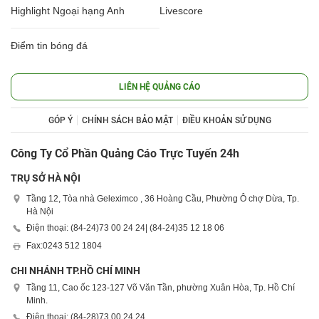
Highlight Ngoại hạng Anh
Livescore
Điểm tin bóng đá
LIÊN HỆ QUẢNG CÁO
GÓP Ý
CHÍNH SÁCH BẢO MẬT
ĐIỀU KHOẢN SỬ DỤNG
Công Ty Cổ Phần Quảng Cáo Trực Tuyến 24h
TRỤ SỞ HÀ NỘI
Tầng 12, Tòa nhà Geleximco , 36 Hoàng Cầu, Phường Ô chợ Dừa, Tp.
Hà Nội
Điện thoại: (84-24)
73 00 24 24
| (84-24)
35 12 18 06
Fax:
0243 512 1804
CHI NHÁNH TP.HỒ CHÍ MINH
Tầng 11, Cao ốc 123-127 Võ Văn Tần, phường Xuân Hòa, Tp. Hồ Chí
Minh.
Điện thoại: (84-28)
73 00 24 24