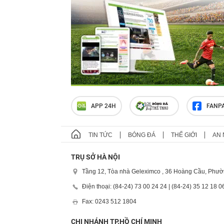
APP 24H
FANP
TIN TỨC
BÓNG ĐÁ
THẾ GIỚI
AN 
TRỤ SỞ HÀ NỘI
Tầng 12, Tòa nhà Geleximco , 36 Hoàng Cầu, Phườ
Điện thoại: (84-24) 73 00 24 24 | (84-24) 35 12 18 0
Fax: 0243 512 1804
CHI NHÁNH TP.HỒ CHÍ MINH