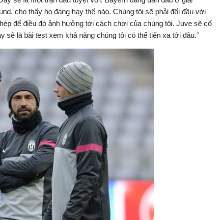
, cho thấy họ đang hay thế nào. Chúng tôi sẽ phải đối đầu với
p để điều đó ảnh hưởng tới cách chơi của chúng tôi. Juve sẽ cố
 sẽ là bài test xem khả năng chúng tôi có thể tiến xa tới đâu.”