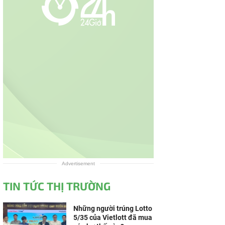
Advertisement
TIN TỨC THỊ TRƯỜNG
Những người trúng Lotto
5/35 của Vietlott đã mua