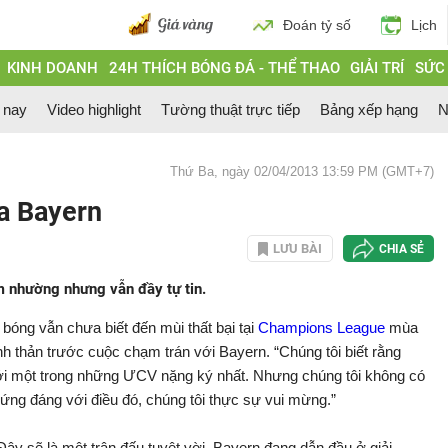
Đoán tỷ số
Lịch
KINH DOANH
24H THÍCH BÓNG ĐÁ - THỂ THAO
GIẢI TRÍ
SỨC
 nay
Video highlight
Tường thuật trực tiếp
Bảng xếp hạng
N
Thứ Ba, ngày 02/04/2013 13:59 PM (GMT+7)
a Bayern
LƯU BÀI
CHIA SẺ
m nhường nhưng vẫn đầy tự tin.
i bóng vẫn chưa biết đến mùi thất bại tại
Champions League
mùa
nh thản trước cuộc chạm trán với Bayern. “Chúng tôi biết rằng
 với một trong những ƯCV nặng ký nhất. Nhưng chúng tôi không có
ứng đáng với điều đó, chúng tôi thực sự vui mừng.”
“Đây sẽ là một trận đấu tuyệt vời. Bayern đang dẫn đầu ở giải