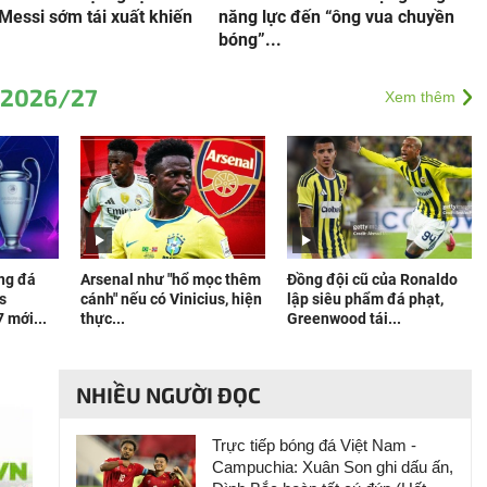
Messi sớm tái xuất khiến
năng lực đến “ông vua chuyền
bóng”...
 2026/27
Xem thêm
ng đá
Arsenal như "hổ mọc thêm
Đồng đội cũ của Ronaldo
s
cánh" nếu có Vinicius, hiện
lập siêu phẩm đá phạt,
 mới...
thực...
Greenwood tái...
NHIỀU NGƯỜI ĐỌC
Trực tiếp bóng đá Việt Nam -
Campuchia: Xuân Son ghi dấu ấn,