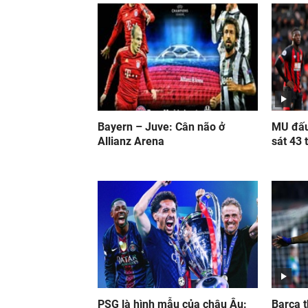
Bayern – Juve: Cân não ở
MU đấu
Allianz Arena
sát 43 
PSG là hình mẫu của châu Âu:
Barca 