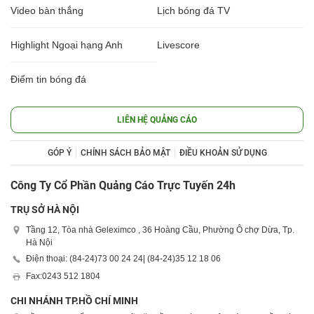
Video bàn thắng
Lịch bóng đá TV
Highlight Ngoại hạng Anh
Livescore
Điểm tin bóng đá
LIÊN HỆ QUẢNG CÁO
GÓP Ý
CHÍNH SÁCH BẢO MẬT
ĐIỀU KHOẢN SỬ DỤNG
Công Ty Cổ Phần Quảng Cáo Trực Tuyến 24h
TRỤ SỞ HÀ NỘI
Tầng 12, Tòa nhà Geleximco , 36 Hoàng Cầu, Phường Ô chợ Dừa, Tp.
Hà Nội
Điện thoại: (84-24)
73 00 24 24
| (84-24)
35 12 18 06
Fax:
0243 512 1804
CHI NHÁNH TP.HỒ CHÍ MINH