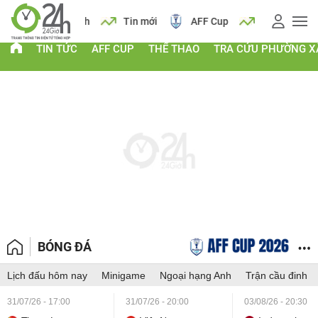
 vàng
Lịch
Tin mới
AFF Cup
Giá vàng
TIN TỨC
AFF CUP
THỂ THAO
TRA CỨU PHƯỜNG X
BÓNG ĐÁ
Lịch đấu hôm nay
Minigame
Ngoại hạng Anh
Trận cầu đinh
31/07/26 - 17:00
31/07/26 - 20:00
03/08/26 - 20:30