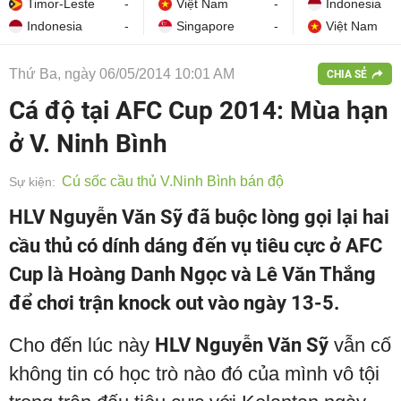
Timor-Leste
-
Việt Nam
-
Indonesia
Indonesia
-
Singapore
-
Việt Nam
Thứ Ba, ngày 06/05/2014 10:01 AM
CHIA SẺ
Cá độ tại AFC Cup 2014: Mùa hạn
ở V. Ninh Bình
Cú sốc cầu thủ V.Ninh Bình bán độ
Sự kiện:
HLV Nguyễn Văn Sỹ đã buộc lòng gọi lại hai
cầu thủ có dính dáng đến vụ tiêu cực ở AFC
Cup là Hoàng Danh Ngọc và Lê Văn Thắng
để chơi trận knock out vào ngày 13-5.
Cho đến lúc này
HLV Nguyễn Văn Sỹ
vẫn cố
không tin có học trò nào đó của mình vô tội