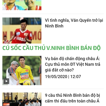
Vì tình nghĩa, Văn Quyến trở lại
Ninh Bình
CÚ SỐC CẦU THỦ V.NINH BÌNH BÁN ĐỘ
Vụ bán độ chấn động châu Á:
Cựu thủ môn ĐT Việt Nam trả
giá đắt cỡ nào?
19/05/2020 | 12:07
9 cầu thủ Ninh Bình bán độ bị
cấm thi đấu trên toàn châu Á