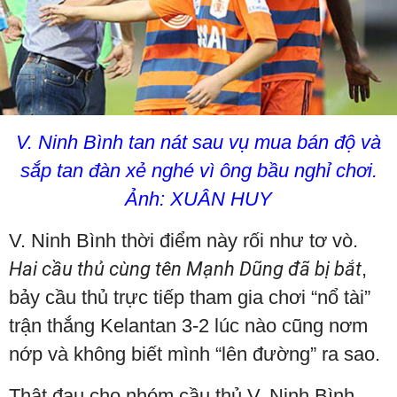
V. Ninh Bình tan nát sau vụ mua bán độ và
sắp tan đàn xẻ nghé vì ông bầu nghỉ chơi.
Ảnh: XUÂN HUY
V. Ninh Bình thời điểm này rối như tơ vò.
Hai cầu thủ cùng tên Mạnh Dũng đã bị bắt
,
bảy cầu thủ trực tiếp tham gia chơi “nổ tài”
trận thắng Kelantan 3-2 lúc nào cũng nơm
nớp và không biết mình “lên đường” ra sao.
Thật đau cho nhóm cầu thủ V. Ninh Bình