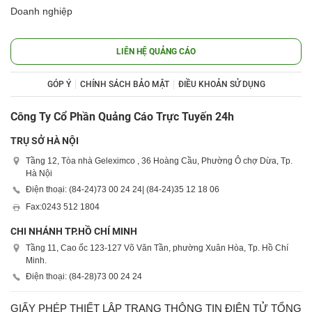
Doanh nghiệp
LIÊN HỆ QUẢNG CÁO
GÓP Ý
CHÍNH SÁCH BẢO MẬT
ĐIỀU KHOẢN SỬ DỤNG
Công Ty Cổ Phần Quảng Cáo Trực Tuyến 24h
TRỤ SỞ HÀ NỘI
Tầng 12, Tòa nhà Geleximco , 36 Hoàng Cầu, Phường Ô chợ Dừa, Tp.
Hà Nội
Điện thoại: (84-24)
73 00 24 24
| (84-24)
35 12 18 06
Fax:
0243 512 1804
CHI NHÁNH TP.HỒ CHÍ MINH
Tầng 11, Cao ốc 123-127 Võ Văn Tần, phường Xuân Hòa, Tp. Hồ Chí
Minh.
Điện thoại: (84-28)
73 00 24 24
GIẤY PHÉP THIẾT LẬP TRANG THÔNG TIN ĐIỆN TỬ TỔNG