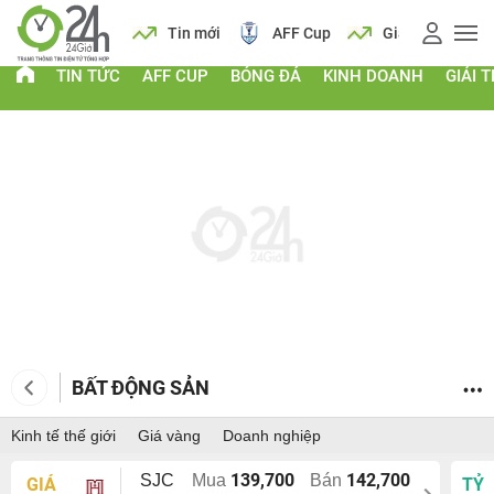
 vàng
Lịch
Tin mới
AFF Cup
Giá vàng
TIN TỨC
AFF CUP
BÓNG ĐÁ
KINH DOANH
GIẢI T
BẤT ĐỘNG SẢN
Kinh tế thế giới
Giá vàng
Doanh nghiệp
139,700
142,700
SJC
Mua
Bán
GIÁ
TỶ