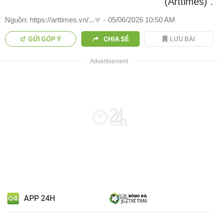
(Arttimes)
.
Nguồn: https://arttimes.vn/...
-
05/06/2026 10:50 AM
GỬI GÓP Ý
CHIA SẺ
LƯU BÀI
APP 24H