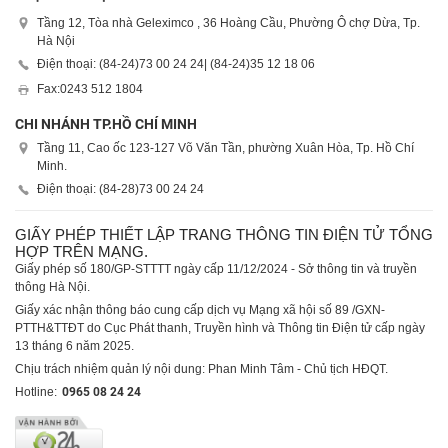
Tầng 12, Tòa nhà Geleximco , 36 Hoàng Cầu, Phường Ô chợ Dừa, Tp.
Hà Nội
Điện thoại: (84-24)
73 00 24 24
| (84-24)
35 12 18 06
Fax:
0243 512 1804
CHI NHÁNH TP.HỒ CHÍ MINH
Tầng 11, Cao ốc 123-127 Võ Văn Tần, phường Xuân Hòa, Tp. Hồ Chí
Minh.
Điện thoại: (84-28)
73 00 24 24
GIẤY PHÉP THIẾT LẬP TRANG THÔNG TIN ĐIỆN TỬ TỔNG
HỢP TRÊN MẠNG.
Giấy phép số 180/GP-STTTT ngày cấp 11/12/2024 - Sở thông tin và truyền
thông Hà Nội.
Giấy xác nhận thông báo cung cấp dịch vụ Mạng xã hội số 89 /GXN-
PTTH&TTĐT do Cục Phát thanh, Truyền hình và Thông tin Điện tử cấp ngày
13 tháng 6 năm 2025.
Chịu trách nhiệm quản lý nội dung: Phan Minh Tâm - Chủ tịch HĐQT.
Hotline:
0965 08 24 24