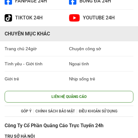
FANPAGE 24H
BÓNG ĐÁ 24H
TIKTOK 24H
YOUTUBE 24H
CHUYÊN MỤC KHÁC
Trang chủ 24giờ
Chuyện công sở
Tình yêu - Giới tính
Ngoại tình
Giới trẻ
Nhịp sống trẻ
LIÊN HỆ QUẢNG CÁO
GÓP Ý
CHÍNH SÁCH BẢO MẬT
ĐIỀU KHOẢN SỬ DỤNG
Công Ty Cổ Phần Quảng Cáo Trực Tuyến 24h
TRỤ SỞ HÀ NỘI