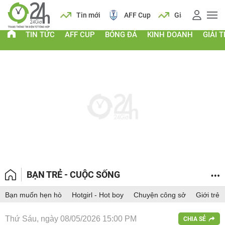
 vàng
Lịch
Tin mới
AFF Cup
Giá vàng
TIN TỨC
AFF CUP
BÓNG ĐÁ
KINH DOANH
GIẢI T
BẠN TRẺ - CUỘC SỐNG
Bạn muốn hẹn hò
Hotgirl - Hot boy
Chuyện công sở
Giới trẻ
Thứ Sáu, ngày 08/05/2026 15:00 PM
CHIA SẺ