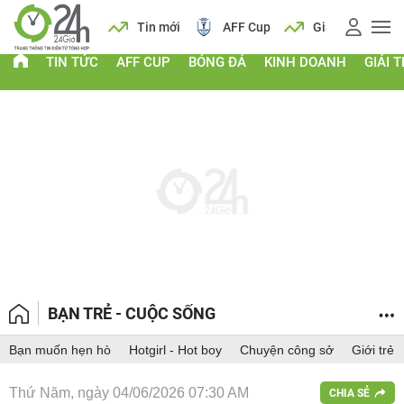
 vàng
Lịch
Tin mới
AFF Cup
Giá vàng
TIN TỨC
AFF CUP
BÓNG ĐÁ
KINH DOANH
GIẢI T
BẠN TRẺ - CUỘC SỐNG
Bạn muốn hẹn hò
Hotgirl - Hot boy
Chuyện công sở
Giới trẻ
Thứ Năm, ngày 04/06/2026 07:30 AM
CHIA SẺ