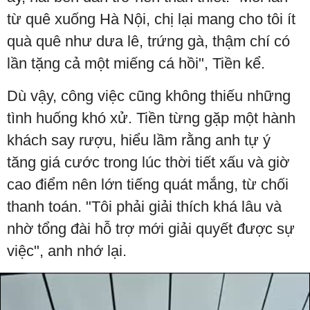
từ quê xuống Hà Nội, chị lại mang cho tôi ít
quà quê như dưa lê, trứng gà, thậm chí có
lần tặng cả một miếng cá hồi", Tiền kể.
Dù vậy, công việc cũng không thiếu những
tình huống khó xử. Tiền từng gặp một hành
khách say rượu, hiểu lầm rằng anh tự ý
tăng giá cước trong lúc thời tiết xấu và giờ
cao điểm nên lớn tiếng quát mắng, từ chối
thanh toán. "Tôi phải giải thích khá lâu và
nhờ tổng đài hỗ trợ mới giải quyết được sự
việc", anh nhớ lại.