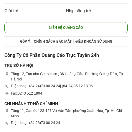
Giới trẻ
Nhịp sống trẻ
LIÊN HỆ QUẢNG CÁO
GÓP Ý
CHÍNH SÁCH BẢO MẬT
ĐIỀU KHOẢN SỬ DỤNG
Công Ty Cổ Phần Quảng Cáo Trực Tuyến 24h
TRỤ SỞ HÀ NỘI
Tầng 12, Tòa nhà Geleximco , 36 Hoàng Cầu, Phường Ô chợ Dừa, Tp.
Hà Nội
Điện thoại: (84-24)
73 00 24 24
| (84-24)
35 12 18 06
Fax:
0243 512 1804
CHI NHÁNH TP.HỒ CHÍ MINH
Tầng 11, Cao ốc 123-127 Võ Văn Tần, phường Xuân Hòa, Tp. Hồ Chí
Minh.
Điện thoại: (84-28)
73 00 24 24