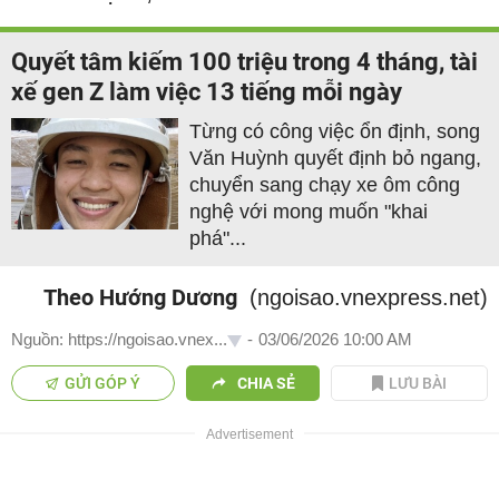
Quyết tâm kiếm 100 triệu trong 4 tháng, tài
xế gen Z làm việc 13 tiếng mỗi ngày
Từng có công việc ổn định, song
Văn Huỳnh quyết định bỏ ngang,
chuyển sang chạy xe ôm công
nghệ với mong muốn "khai
phá"...
Theo Hướng Dương
(ngoisao.vnexpress.net)
Nguồn: https://ngoisao.vnex...
-
03/06/2026 10:00 AM
GỬI GÓP Ý
CHIA SẺ
LƯU BÀI