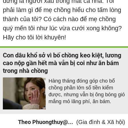
dưng là người xấu trong mắt cả nhà. Tôi
phải làm gì để mẹ chồng hiểu cho tấm lòng
thành của tôi? Có cách nào để mẹ chồng
quý mến tôi như lúc vừa cưới xong không?
Hãy cho tôi lời khuyên!
Con dâu khổ sở vì bố chồng keo kiệt, lương
cao nộp gần hết mà vẫn bị coi như ăn bám
trong nhà chồng
Hàng tháng đóng góp cho bố
chồng phần lớn số tiền kiếm
được, nhưng vẫn bị ông bóng gió
mắng mỏ lãng phí, ăn bám.
Theo Phuongthuy@...
(Gia đình & Xã hội)