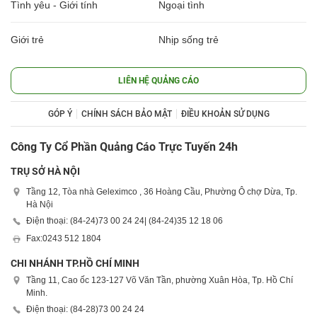
Tình yêu - Giới tính
Ngoại tình
Giới trẻ
Nhịp sống trẻ
LIÊN HỆ QUẢNG CÁO
GÓP Ý
CHÍNH SÁCH BẢO MẬT
ĐIỀU KHOẢN SỬ DỤNG
Công Ty Cổ Phần Quảng Cáo Trực Tuyến 24h
TRỤ SỞ HÀ NỘI
Tầng 12, Tòa nhà Geleximco , 36 Hoàng Cầu, Phường Ô chợ Dừa, Tp.
Hà Nội
Điện thoại: (84-24)
73 00 24 24
| (84-24)
35 12 18 06
Fax:
0243 512 1804
CHI NHÁNH TP.HỒ CHÍ MINH
Tầng 11, Cao ốc 123-127 Võ Văn Tần, phường Xuân Hòa, Tp. Hồ Chí
Minh.
Điện thoại: (84-28)
73 00 24 24