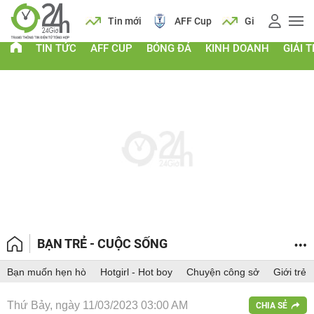
 vàng
Lịch
Tin mới
AFF Cup
Giá vàng
TIN TỨC
AFF CUP
BÓNG ĐÁ
KINH DOANH
GIẢI T
BẠN TRẺ - CUỘC SỐNG
Bạn muốn hẹn hò
Hotgirl - Hot boy
Chuyện công sở
Giới trẻ
Thứ Bảy, ngày 11/03/2023 03:00 AM
CHIA SẺ