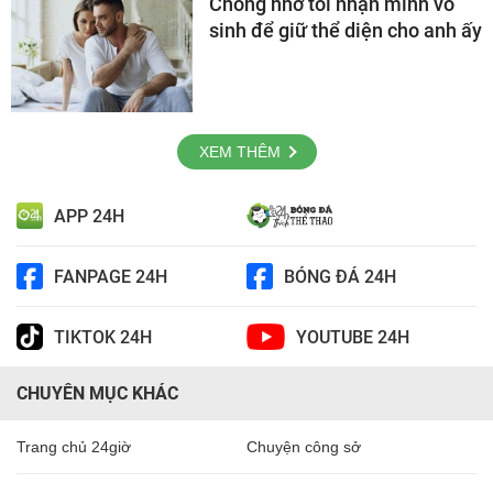
Chồng nhờ tôi nhận mình vô
sinh để giữ thể diện cho anh ấy
XEM THÊM
APP 24H
FANPAGE 24H
BÓNG ĐÁ 24H
TIKTOK 24H
YOUTUBE 24H
CHUYÊN MỤC KHÁC
Trang chủ 24giờ
Chuyện công sở