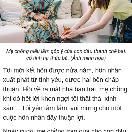
Mẹ chồng hiểu lầm góp ý của con dâu thành chê bai,
cố tình hạ thấp bà. (Ảnh minh họa)
Tôi mới kết hôn được nửa năm, hôn nhân
xuất phát từ tình yêu, được hai bên chấp
thuận. Hồi về ra mắt nhà bạn trai, mẹ chồng
khi đó hết lời khen ngợi tôi thật thà, xinh
xắn… Tôi yên tâm lắm, vui mừng cho một
cuộc hôn nhân đầy thuận lợi.
Ngày cưới, mẹ chồng trao quà cho con dâu,