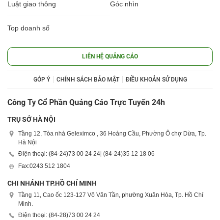
Luật giao thông
Góc nhìn
Top doanh số
LIÊN HỆ QUẢNG CÁO
GÓP Ý
CHÍNH SÁCH BẢO MẬT
ĐIỀU KHOẢN SỬ DỤNG
Công Ty Cổ Phần Quảng Cáo Trực Tuyến 24h
TRỤ SỞ HÀ NỘI
Tầng 12, Tòa nhà Geleximco , 36 Hoàng Cầu, Phường Ô chợ Dừa, Tp.
Hà Nội
Điện thoại: (84-24)
73 00 24 24
| (84-24)
35 12 18 06
Fax:
0243 512 1804
CHI NHÁNH TP.HỒ CHÍ MINH
Tầng 11, Cao ốc 123-127 Võ Văn Tần, phường Xuân Hòa, Tp. Hồ Chí
Minh.
Điện thoại: (84-28)
73 00 24 24