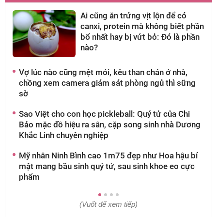
Ai cũng ăn trứng vịt lộn để có
canxi, protein mà không biết phần
bổ nhất hay bị vứt bỏ: Đó là phần
nào?
Vợ lúc nào cũng mệt mỏi, kêu than chán ở nhà,
A
chồng xem camera giám sát phòng ngủ thì sững
t
sờ
t
Sao Việt cho con học pickleball: Quý tử của Chi
K
Bảo mặc đồ hiệu ra sân, cặp song sinh nhà Dương
P
Khắc Linh chuyên nghiệp
M
Mỹ nhân Ninh Bình cao 1m75 đẹp như Hoa hậu bí
mật mang bầu sinh quý tử, sau sinh khoe eo cực
phẩm
(Vuốt để xem tiếp)