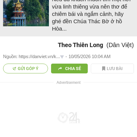
vừa linh thiêng vừa nên thơ để
chiêm bái và ngắm cảnh, hãy
ghé đền Chúa Thác Bờ ở hồ
Hòa...
Theo Thiên Long
(Dân Việt)
Nguồn: https://danviet.vn/k...
-
10/05/2026 10:04 AM
GỬI GÓP Ý
CHIA SẺ
LƯU BÀI