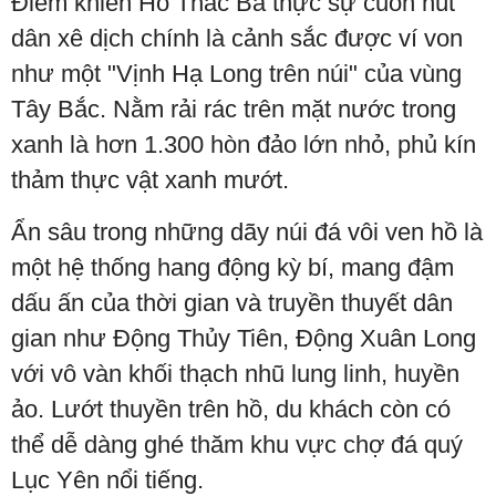
Điểm khiến Hồ Thác Bà thực sự cuốn hút
dân xê dịch chính là cảnh sắc được ví von
như một "Vịnh Hạ Long trên núi" của vùng
Tây Bắc. Nằm rải rác trên mặt nước trong
xanh là hơn 1.300 hòn đảo lớn nhỏ, phủ kín
thảm thực vật xanh mướt.
Ẩn sâu trong những dãy núi đá vôi ven hồ là
một hệ thống hang động kỳ bí, mang đậm
dấu ấn của thời gian và truyền thuyết dân
gian như Động Thủy Tiên, Động Xuân Long
với vô vàn khối thạch nhũ lung linh, huyền
ảo. Lướt thuyền trên hồ, du khách còn có
thể dễ dàng ghé thăm khu vực chợ đá quý
Lục Yên nổi tiếng.