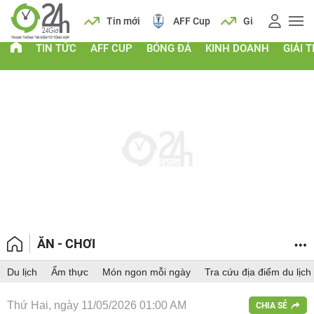
 vàng
Lịch
Tin mới
AFF Cup
Giá vàng
TIN TỨC
AFF CUP
BÓNG ĐÁ
KINH DOANH
GIẢI T
ĂN - CHƠI
Du lịch
Ẩm thực
Món ngon mỗi ngày
Tra cứu địa điểm du lịch
Thứ Hai, ngày 11/05/2026 01:00 AM
CHIA SẺ