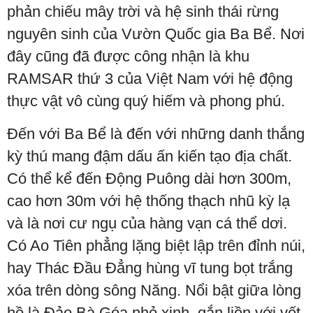
phản chiếu mây trời và hệ sinh thái rừng
nguyên sinh của Vườn Quốc gia Ba Bể. Nơi
đây cũng đã được công nhận là khu
RAMSAR thứ 3 của Việt Nam với hệ động
thực vật vô cùng quý hiếm và phong phú.
Đến với Ba Bể là đến với những danh thắng
kỳ thú mang đậm dấu ấn kiến tạo địa chất.
Có thể kể đến Động Puông dài hơn 300m,
cao hơn 30m với hệ thống thạch nhũ kỳ lạ
và là nơi cư ngụ của hàng vạn cá thể dơi.
Có Ao Tiên phẳng lặng biệt lập trên đỉnh núi,
hay Thác Đầu Đẳng hùng vĩ tung bọt trắng
xóa trên dòng sông Năng. Nổi bật giữa lòng
hồ là Đảo Bà Góa nhỏ xinh, gắn liền với vết