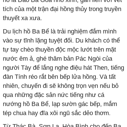
tích của một trận đại hồng thủy trong truyền
thuyết xa xưa.
Du lịch hồ Ba Bể là trải nghiệm đắm mình
vào sự tĩnh lặng tuyệt đối. Du khách có thể
tự tay chèo thuyền độc mộc lướt trên mặt
nước êm ả, ghé thăm bản Pác Ngòi của
người Tày để lắng nghe điệu hát Then, tiếng
đàn Tính réo rắt bên bếp lửa hồng. Và tất
nhiên, chuyến đi sẽ không trọn vẹn nếu bỏ
qua những đặc sản nức tiếng như cá
nướng hồ Ba Bể, lạp sườn gác bếp, mắm
tép chua hay đĩa xôi ngũ sắc dẻo thơm.
Từ Thác Bà, Sơn La, Hòa Bình cho đến Ba