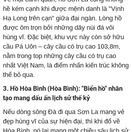
hề kém cạnh khi được mệnh danh là "Vịnh
Hạ Long trên cạn" giữa đại ngàn. Lòng hồ
được ôm trọn bởi những dãy núi đá vôi
hùng vĩ. Đặc biệt, khu vực này còn sở hữu
cầu Pá Uôn – cây cầu có trụ cao 103,8m,
nằm trong top những cây cầu có trụ cao
nhất Việt Nam, là điểm nhấn kiến trúc không
thể bỏ qua.
3. Hồ Hòa Bình (Hòa Bình): "Biển hồ" nhân
tạo mang dấu ấn lịch sử thế kỷ
Nếu dòng sông Đà đi qua Sơn La mang vẻ
đẹp hùng vĩ của sự hiện đại, thì khi đổ về
Hòa Bình, nó lại mang một chiều sâu lịch sử