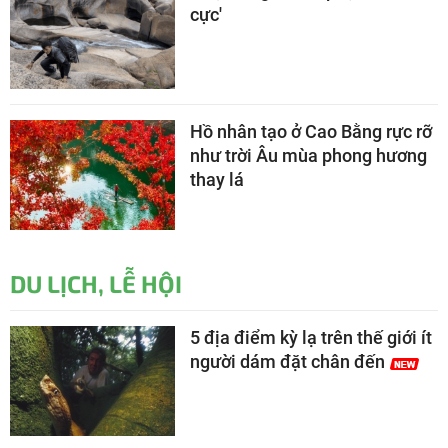
cực'
Hồ nhân tạo ở Cao Bằng rực rỡ
như trời Âu mùa phong hương
thay lá
DU LỊCH, LỄ HỘI
5 địa điểm kỳ lạ trên thế giới ít
người dám đặt chân đến