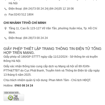
Hà Nội
Điện thoại: (84-24)
73 00 24 24
| (84-24)
35 12 18 06
Fax:
0243 512 1804
CHI NHÁNH TP.HỒ CHÍ MINH
Tầng 11, Cao ốc 123-127 Võ Văn Tần, phường Xuân Hòa, Tp. Hồ Chí
Minh.
Điện thoại: (84-28)
73 00 24 24
GIẤY PHÉP THIẾT LẬP TRANG THÔNG TIN ĐIỆN TỬ TỔNG
HỢP TRÊN MẠNG.
Giấy phép số 180/GP-STTTT ngày cấp 11/12/2024 - Sở thông tin và truyền
thông Hà Nội.
Giấy xác nhận thông báo cung cấp dịch vụ Mạng xã hội số 89 /GXN-
PTTH&TTĐT do Cục Phát thanh, Truyền hình và Thông tin Điện tử cấp ngày
13 tháng 6 năm 2025.
Chịu trách nhiệm quản lý nội dung: Phan Minh Tâm - Chủ tịch HĐQT.
Hotline:
0965 08 24 24