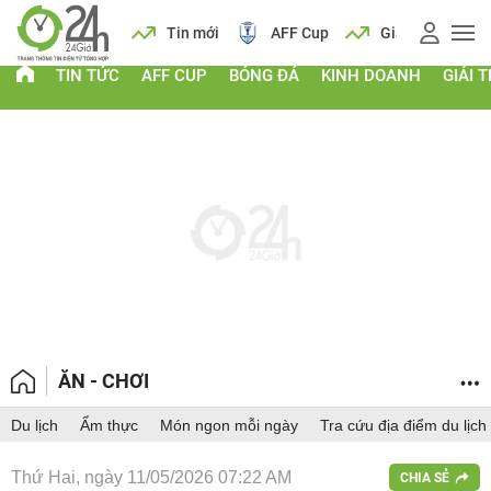
 vàng
Lịch
Tin mới
AFF Cup
Giá vàng
TIN TỨC
AFF CUP
BÓNG ĐÁ
KINH DOANH
GIẢI T
ĂN - CHƠI
Du lịch
Ẩm thực
Món ngon mỗi ngày
Tra cứu địa điểm du lịch
Thứ Hai, ngày 11/05/2026 07:22 AM
CHIA SẺ