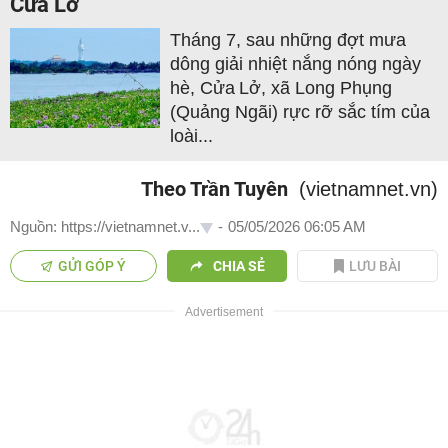
Cửa Lở
Tháng 7, sau những đợt mưa
dông giải nhiệt nắng nóng ngày
hè, Cửa Lở, xã Long Phụng
(Quảng Ngãi) rực rỡ sắc tím của
loài...
Theo Trần Tuyên
(vietnamnet.vn)
Nguồn: https://vietnamnet.v...
-
05/05/2026 06:05 AM
GỬI GÓP Ý
CHIA SẺ
LƯU BÀI