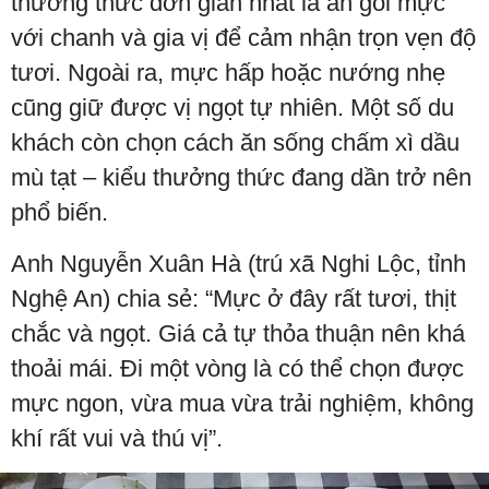
thưởng thức đơn giản nhất là ăn gỏi mực
với chanh và gia vị để cảm nhận trọn vẹn độ
tươi. Ngoài ra, mực hấp hoặc nướng nhẹ
cũng giữ được vị ngọt tự nhiên. Một số du
khách còn chọn cách ăn sống chấm xì dầu
mù tạt – kiểu thưởng thức đang dần trở nên
phổ biến.
Anh Nguyễn Xuân Hà (trú xã Nghi Lộc, tỉnh
Nghệ An) chia sẻ: “Mực ở đây rất tươi, thịt
chắc và ngọt. Giá cả tự thỏa thuận nên khá
thoải mái. Đi một vòng là có thể chọn được
mực ngon, vừa mua vừa trải nghiệm, không
khí rất vui và thú vị”.