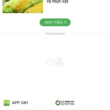
vệ thực vật
XEM THÊM
APP 24H