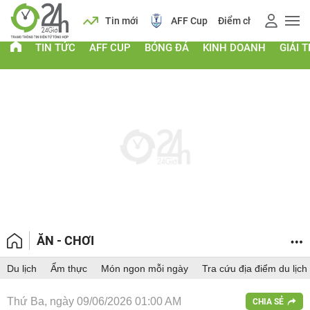
 vàng
Lịch
Tin mới
AFF Cup
Điểm chuẩn 2026
TIN TỨC
AFF CUP
BÓNG ĐÁ
KINH DOANH
GIẢI T
ĂN - CHƠI
Du lịch
Ẩm thực
Món ngon mỗi ngày
Tra cứu địa điểm du lịch
Thứ Ba, ngày 09/06/2026 01:00 AM
CHIA SẺ