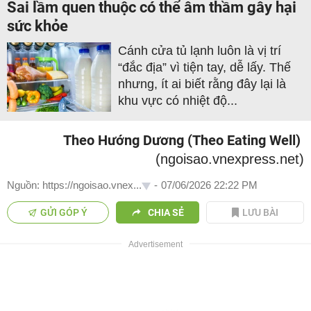
Sai lầm quen thuộc có thể âm thầm gây hại
sức khỏe
Cánh cửa tủ lạnh luôn là vị trí
“đắc địa” vì tiện tay, dễ lấy. Thế
nhưng, ít ai biết rằng đây lại là
khu vực có nhiệt độ...
Theo Hướng Dương (Theo Eating Well)
(ngoisao.vnexpress.net)
Nguồn: https://ngoisao.vnex...
-
07/06/2026 22:22 PM
GỬI GÓP Ý
CHIA SẺ
LƯU BÀI