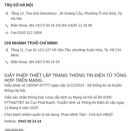
TRỤ SỞ HÀ NỘI
Tầng 12, Tòa nhà Geleximco , 36 Hoàng Cầu, Phường Ô chợ Dừa, Tp.
Hà Nội
Điện thoại: (84-24)
73 00 24 24
| (84-24)
35 12 18 06
Fax:
0243 512 1804
CHI NHÁNH TP.HỒ CHÍ MINH
Tầng 11, Cao ốc 123-127 Võ Văn Tần, phường Xuân Hòa, Tp. Hồ Chí
Minh.
Điện thoại: (84-28)
73 00 24 24
GIẤY PHÉP THIẾT LẬP TRANG THÔNG TIN ĐIỆN TỬ TỔNG
HỢP TRÊN MẠNG.
Giấy phép số 180/GP-STTTT ngày cấp 11/12/2024 - Sở thông tin và truyền
thông Hà Nội.
Giấy xác nhận thông báo cung cấp dịch vụ Mạng xã hội số 89 /GXN-
PTTH&TTĐT do Cục Phát thanh, Truyền hình và Thông tin Điện tử cấp ngày
13 tháng 6 năm 2025.
Chịu trách nhiệm quản lý nội dung: Phan Minh Tâm - Chủ tịch HĐQT.
Hotline:
0965 08 24 24