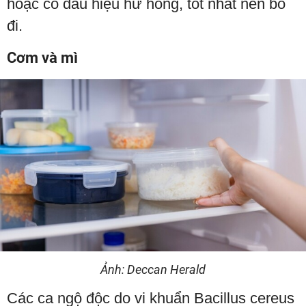
hoặc có dấu hiệu hư hỏng, tốt nhất nên bỏ
đi.
Cơm và mì
Ảnh: Deccan Herald
Các ca ngộ độc do vi khuẩn Bacillus cereus