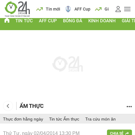
 vàng
Lịch
Tin mới
AFF Cup
Giá vàng
TIN TỨC
AFF CUP
BÓNG ĐÁ
KINH DOANH
GIẢI T
ẨM THỰC
Thực đơn hằng ngày
Tin tức Ẩm thực
Tra cứu món ăn
Thứ Tư, ngày 02/04/2014 13:30 PM
CHIA SẺ