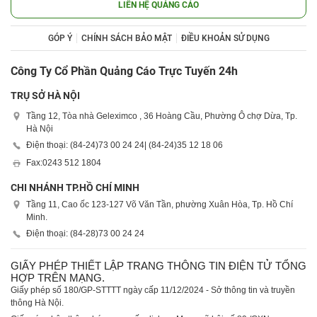
LIÊN HỆ QUẢNG CÁO
GÓP Ý
CHÍNH SÁCH BẢO MẬT
ĐIỀU KHOẢN SỬ DỤNG
Công Ty Cổ Phần Quảng Cáo Trực Tuyến 24h
TRỤ SỞ HÀ NỘI
Tầng 12, Tòa nhà Geleximco , 36 Hoàng Cầu, Phường Ô chợ Dừa, Tp.
Hà Nội
Điện thoại: (84-24)
73 00 24 24
| (84-24)
35 12 18 06
Fax:
0243 512 1804
CHI NHÁNH TP.HỒ CHÍ MINH
Tầng 11, Cao ốc 123-127 Võ Văn Tần, phường Xuân Hòa, Tp. Hồ Chí
Minh.
Điện thoại: (84-28)
73 00 24 24
GIẤY PHÉP THIẾT LẬP TRANG THÔNG TIN ĐIỆN TỬ TỔNG
HỢP TRÊN MẠNG.
Giấy phép số 180/GP-STTTT ngày cấp 11/12/2024 - Sở thông tin và truyền
thông Hà Nội.