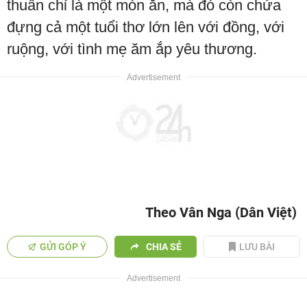
thuần chỉ là một món ăn, mà đó còn chứa
đựng cả một tuổi thơ lớn lên với đồng, với
ruộng, với tình mẹ ăm ắp yêu thương.
Theo Vân Nga (Dân Việt)
GỬI GÓP Ý
CHIA SẺ
LƯU BÀI