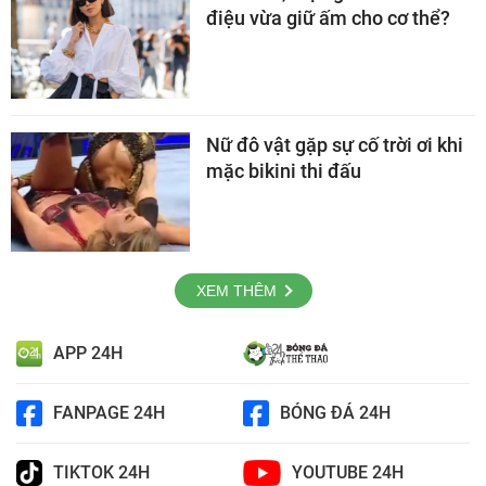
điệu vừa giữ ấm cho cơ thể?
Nữ đô vật gặp sự cố trời ơi khi
mặc bikini thi đấu
XEM THÊM
APP 24H
FANPAGE 24H
BÓNG ĐÁ 24H
TIKTOK 24H
YOUTUBE 24H