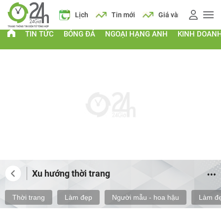
 xăng
Lịch
Tin mới
Giá vàng
Giá xăng
Lịch
TIN TỨC
BÓNG ĐÁ
NGOẠI HẠNG ANH
KINH DOAN
Xu hướng thời trang
Thời trang
Làm đẹp
Người mẫu - hoa hậu
Làm đẹ