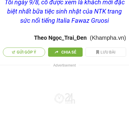
Tối ngày 9/8, cô được xem là khách mời đặc
biệt nhất bữa tiệc sinh nhật của NTK trang
sức nổi tiếng Italia Fawaz Gruosi
Theo Ngọc_Trai_Đen
(Khampha.vn)
GỬI GÓP Ý
CHIA SẺ
LƯU BÀI