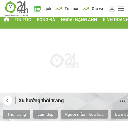
g
Giá xăng
Lịch
Tin mới
Giá vàng
Giá xăng
TIN TỨC
BÓNG ĐÁ
NGOẠI HẠNG ANH
KINH DOAN
Xu hướng thời trang
Thời trang
Làm đẹp
Người mẫu - hoa hậu
Làm đẹ