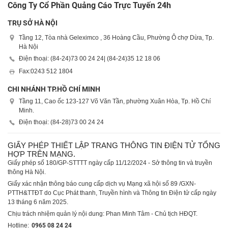
Công Ty Cổ Phần Quảng Cáo Trực Tuyến 24h
TRỤ SỞ HÀ NỘI
Tầng 12, Tòa nhà Geleximco , 36 Hoàng Cầu, Phường Ô chợ Dừa, Tp.
Hà Nội
Điện thoại: (84-24)
73 00 24 24
| (84-24)
35 12 18 06
Fax:
0243 512 1804
CHI NHÁNH TP.HỒ CHÍ MINH
Tầng 11, Cao ốc 123-127 Võ Văn Tần, phường Xuân Hòa, Tp. Hồ Chí
Minh.
Điện thoại: (84-28)
73 00 24 24
GIẤY PHÉP THIẾT LẬP TRANG THÔNG TIN ĐIỆN TỬ TỔNG
HỢP TRÊN MẠNG.
Giấy phép số 180/GP-STTTT ngày cấp 11/12/2024 - Sở thông tin và truyền
thông Hà Nội.
Giấy xác nhận thông báo cung cấp dịch vụ Mạng xã hội số 89 /GXN-
PTTH&TTĐT do Cục Phát thanh, Truyền hình và Thông tin Điện tử cấp ngày
13 tháng 6 năm 2025.
Chịu trách nhiệm quản lý nội dung: Phan Minh Tâm - Chủ tịch HĐQT.
Hotline:
0965 08 24 24