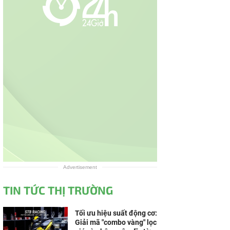
Advertisement
TIN TỨC THỊ TRƯỜNG
Tối ưu hiệu suất động cơ:
Giải mã "combo vàng" lọc