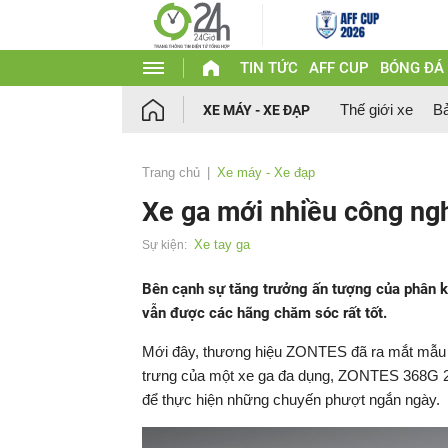
TIN TỨC
AFF CUP
BÓNG ĐÁ
Thế giới xe
Bả
XE MÁY - XE ĐẠP
Trang chủ
Xe máy - Xe đạp
Xe ga mới nhiều công ng
Xe tay ga
Sự kiện:
Bên cạnh sự tăng trưởng ấn tượng của phân k
vẫn được các hãng chăm sóc rất tốt.
Mới đây, thương hiệu ZONTES đã ra mắt mẫu t
trưng của một xe ga đa dụng, ZONTES 368G 20
để thực hiện những chuyến phượt ngắn ngày.