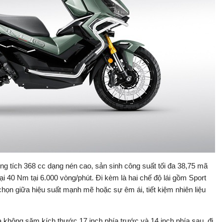
g tích 368 cc dạng nén cao, sản sinh công suất tối đa 38,75 mã
i 40 Nm tại 6.000 vòng/phút. Đi kèm là hai chế độ lái gồm Sport
chọn giữa hiệu suất mạnh mẽ hoặc sự êm ái, tiết kiệm nhiên liệu
 không săm kích thước 17 inch phía trước và 14 inch phía sau, đi