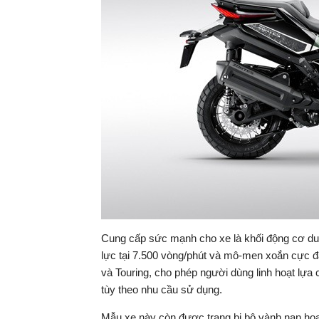
Cung cấp sức mạnh cho xe là khối động cơ dun
lực tại 7.500 vòng/phút và mô-men xoắn cực đạ
và Touring, cho phép người dùng linh hoạt lựa 
tùy theo nhu cầu sử dụng.
Mẫu xe này còn được trang bị bộ vành nan hoa