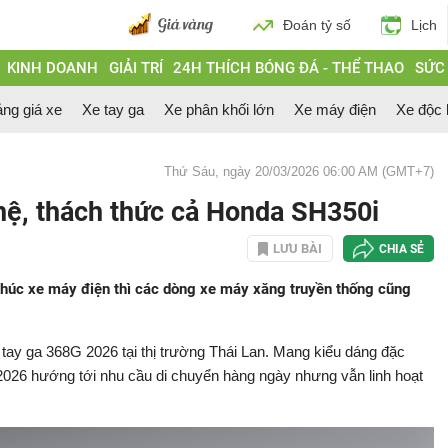
Đoán tỷ số
Lịch
KINH DOANH
GIẢI TRÍ
24H THÍCH BÓNG ĐÁ - THỂ THAO
SỨC
ng giá xe
Xe tay ga
Xe phân khối lớn
Xe máy điện
Xe độc 
Thứ Sáu, ngày 20/03/2026 06:00 AM (GMT+7)
hệ, thách thức cả Honda SH350i
LƯU BÀI
CHIA SẺ
húc xe máy điện thì các dòng xe máy xăng truyền thống cũng
ay ga 368G 2026 tại thị trường Thái Lan. Mang kiểu dáng đặc
26 hướng tới nhu cầu di chuyển hàng ngày nhưng vẫn linh hoạt