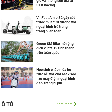
gió và nhông sên dĩa từ
STB Racing
VinFast Amio S2 gây sốt
trước mùa tựu trường với
ngoại hình trẻ trung,
trang bị an toàn...
Green SM Bike mở rộng
dịch vụ tới 19 tỉnh thành
trên toàn quốc
Học sinh chào mùa hè
“rực rỡ” với VinFast ZGoo
- xe máy điện ngoại hình
đẹp, trang bị pin...
Ô TÔ
Xem thêm