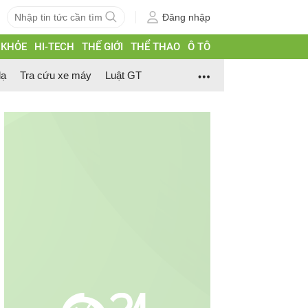
Đăng nhập
 KHỎE
HI-TECH
THẾ GIỚI
THỂ THAO
Ô TÔ
lạ
Tra cứu xe máy
Luật GT