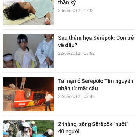
thần kỳ
23/05/2012 | 12:06
Sau thảm họa Sêrêpôk: Con trẻ
về đâu?
22/05/2012 | 15:52
Tai nạn ở Sêrêpôk: Tìm nguyên
nhân từ mặt cầu
22/05/2012 | 03:45
2 tháng, sông Sêrêpôk "nuốt"
40 người