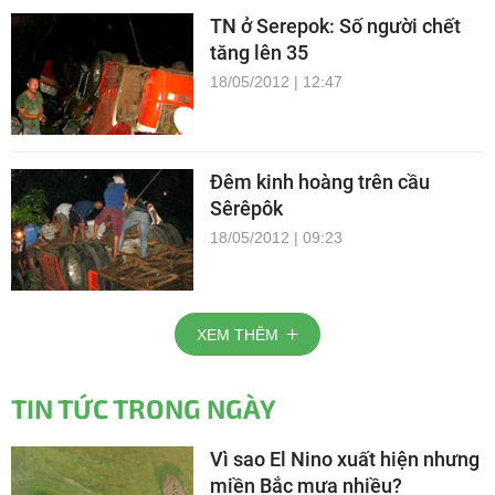
TN ở Serepok: Số người chết
tăng lên 35
18/05/2012 | 12:47
Đêm kinh hoàng trên cầu
Sêrêpôk
18/05/2012 | 09:23
XEM THÊM
TIN TỨC TRONG NGÀY
Vì sao El Nino xuất hiện nhưng
miền Bắc mưa nhiều?