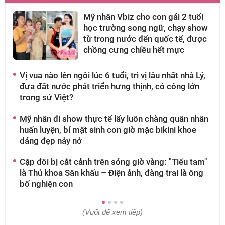
Mỹ nhân Vbiz cho con gái 2 tuổi
học trường song ngữ, chạy show
từ trong nước đến quốc tế, được
chồng cưng chiều hết mực
Vị vua nào lên ngôi lúc 6 tuổi, trì vị lâu nhất nhà Lý,
A
đưa đất nước phát triển hưng thịnh, có công lớn
k
trong sử Việt?
n
Mỹ nhân đi show thực tế lấy luôn chàng quân nhân
H
huấn luyện, bí mật sinh con giờ mặc bikini khoe
l
dáng đẹp nảy nở
9
Cặp đôi bị cắt cảnh trên sóng giờ vàng: "Tiểu tam"
M
là Thủ khoa Sân khấu – Điện ảnh, đàng trai là ông
n
bố nghiện con
b
(Vuốt để xem tiếp)