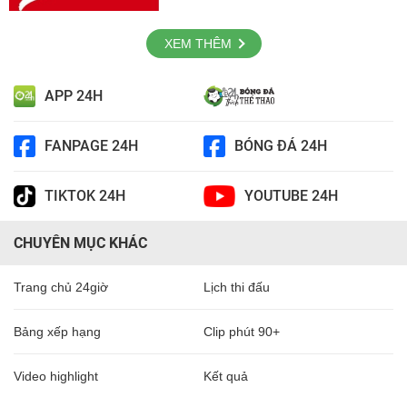
XEM THÊM
APP 24H
FANPAGE 24H
BÓNG ĐÁ 24H
TIKTOK 24H
YOUTUBE 24H
CHUYÊN MỤC KHÁC
Trang chủ 24giờ
Lịch thi đấu
Bảng xếp hạng
Clip phút 90+
Video highlight
Kết quả