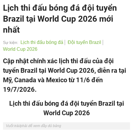
Lịch thi đấu bóng đá đội tuyển
Brazil tại World Cup 2026 mới
nhất
Lịch thi đấu bóng đá
Đội tuyển Brazil
Sự kiện:
World Cup 2026
Cập nhật chính xác lịch thi đấu của đội
tuyển Brazil tại World Cup 2026, diễn ra tại
Mỹ, Canada và Mexico từ 11/6 đến
19/7/2026.
Lịch
thi đấu bóng đá đội tuyển Brazil tại
World Cup 2026