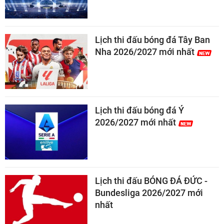
Lịch thi đấu bóng đá Tây Ban
Nha 2026/2027 mới nhất
Lịch thi đấu bóng đá Ý
2026/2027 mới nhất
Lịch thi đấu BÓNG ĐÁ ĐỨC -
Bundesliga 2026/2027 mới
nhất