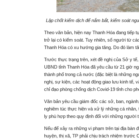
Lập chốt kiểm dịch để nắm bắt, kiểm soát ngư
Theo văn bản, hiện nay Thanh Hóa đang tiếp tụ
trở lại có kiểm soát. Tuy nhiên, số người từ c
Thanh Hóa có xu hướng gia tăng. Do đó làm tăn
Trước thực trạng trên, xét đề nghị của Sở y tế
UBND tỉnh Thanh Hóa đã yêu cầu từ 21 giờ ngà
thành phố trong cả nước (đặc biệt là những n
nghị, sự kiện, các hoạt động giao lưu kinh tế, 
chỉ đạo phòng chống dịch Covid-19 tỉnh cho p
Văn bản yêu cầu giám đốc các sở, ban, ngành, 
nghiêm túc thực hiện và xử lý những cá nhân, 
ly phù hợp theo quy định đối với những người 
Nếu để xảy ra những vi phạm trên tại địa bàn 
huyện, thị xã, TP phải chịu trách nhiệm trước 