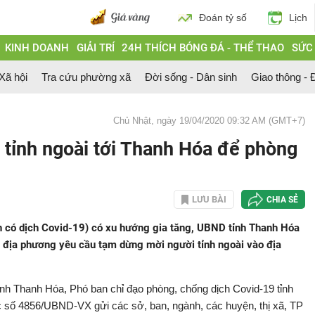
Đoán tỷ số
Lịch
KINH DOANH
GIẢI TRÍ
24H THÍCH BÓNG ĐÁ - THỂ THAO
SỨC
 Xã hội
Tra cứu phường xã
Đời sống - Dân sinh
Giao thông - Đ
Chủ Nhật, ngày 19/04/2020 09:32 AM (GMT+7)
 tỉnh ngoài tới Thanh Hóa để phòng
LƯU BÀI
CHIA SẺ
ỉnh có dịch Covid-19) có xu hướng gia tăng, UBND tỉnh Thanh Hóa
, địa phương yêu cầu tạm dừng mời người tỉnh ngoài vào địa
 Thanh Hóa, Phó ban chỉ đạo phòng, chống dịch Covid-19 tỉnh
c số 4856/UBND-VX gửi các sở, ban, ngành, các huyện, thị xã, TP