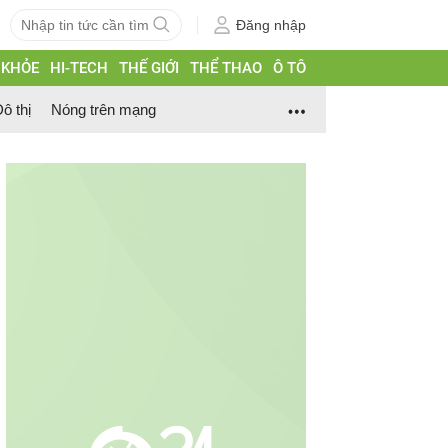
Đăng nhập
 KHỎE
HI-TECH
THẾ GIỚI
THỂ THAO
Ô TÔ
ô thị
Nóng trên mạng