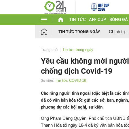
TIN TỨC
AFF CUP
BÓNG ĐÁ
Chính trị -
TIN TỨC TRONG NGÀY
Trang chủ
Tin tức trong ngày
Yêu cầu không mời người
chống dịch Covid-19
Tin tức COVID-19
Sự kiện:
Cho rằng người tỉnh ngoài (đặc biệt là các t
đã có văn bản hỏa tốc gửi các sở, ban, ngành
phương dự các hội nghị, sự kiện.
Ông Phạm Đăng Quyền, Phó chủ tịch UBND tỉnh
Thanh Hóa tối ngày 18-4 đã ký văn bản hỏa tố