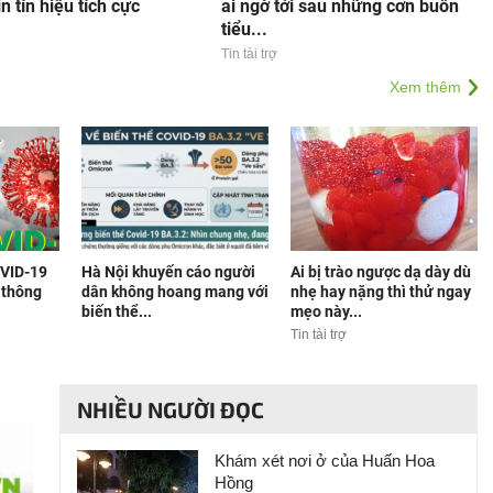
in tín hiệu tích cực
ai ngờ tới sau những cơn buồn
tiểu...
Tin tài trợ
Xem thêm
OVID-19
Hà Nội khuyến cáo người
Ai bị trào ngược dạ dày dù
ế thông
dân không hoang mang với
nhẹ hay nặng thì thử ngay
biến thể...
mẹo này...
Tin tài trợ
NHIỀU NGƯỜI ĐỌC
Khám xét nơi ở của Huấn Hoa
Hồng