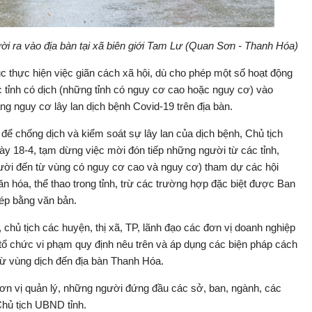
ời ra vào địa bàn tại xã biên giới Tam Lư (Quan Sơn - Thanh Hóa)
c thực hiện việc giãn cách xã hội, dù cho phép một số hoạt động
ác tỉnh có dịch (những tỉnh có nguy cơ cao hoặc nguy cơ) vào
g nguy cơ lây lan dịch bệnh Covid-19 trên địa bàn.
, để chống dịch và kiểm soát sự lây lan của dịch bệnh, Chủ tịch
y 18-4, tạm dừng việc mời đón tiếp những người từ các tỉnh,
gười đến từ vùng có nguy cơ cao và nguy cơ) tham dự các hội
văn hóa, thể thao trong tỉnh, trừ các trường hợp đặc biệt được Ban
hép bằng văn bản.
chủ tịch các huyện, thị xã, TP, lãnh đạo các đơn vị doanh nghiệp
tổ chức vi phạm quy định nêu trên và áp dụng các biện pháp cách
từ vùng dịch đến địa bàn Thanh Hóa.
đơn vị quản lý, những người đứng đầu các sở, ban, ngành, các
Chủ tịch UBND tỉnh.