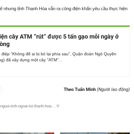
ế nhưng tỉnh Thanh Hóa vẫn ra công điện khẩn yêu cầu thực hiện
iện cây ATM ”rút” được 5 tấn gạo mỗi ngày ở
hòng
 điệp “Không để ai bị bỏ lại phía sau”, Quận đoàn Ngô Quyền
ng) đã xây dựng một cây "ATM"...
Theo Tuấn Minh
(Người lao động)
guoi-tinh-ngoai-toi-thanh-hoa-...