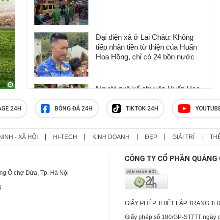
Đại diện xã ở Lai Châu: Không
tiếp nhận tiền từ thiện của Huấn
Hoa Hồng, chỉ có 24 bồn nước
Người quê kể chuyện Huấn Hoa
Hồng
AGE 24H
BÓNG ĐÁ 24H
TIKTOK 24H
YOUTUB
NINH - XÃ HỘI
HI-TECH
KINH DOANH
ĐẸP
GIẢI TRÍ
TH
TikToker Khánh Sky, Vua Quạt,
Hồ Văn Khoa bị khởi tố
CÔNG TY CỔ PHẦN QUẢNG 
ng Ô chợ Dừa, Tp. Hà Nội
6
GIẤY PHÉP THIẾT LẬP TRANG T
Giấy phép số 180/GP-STTTT ngày cấ