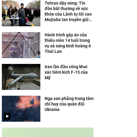
Tehran dậy sóng: Tin
đồn bất thường về sức
khỏe của Lãnh tụ tối cao
Mojtaba lan truyền giữa
các cấp cao nhất của Iran
Hành trình gây án của
thiếu niên 14 tuổi trong
vụ xả súng kinh hoàng ở
Thái Lan
Iran lần đầu công khai
xác tiêm kích F-15 của
Mỹ
Nga san phẳng trung tâm
chỉ huy của quân đội
Ukraine