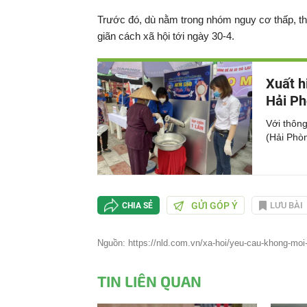
Trước đó, dù nằm trong nhóm nguy cơ thấp, th
giãn cách xã hội tới ngày 30-4.
Xuất h
Hải P
Với thông
(Hải Phò
GỬI GÓP Ý
LƯU BÀI
CHIA SẺ
Nguồn: https://nld.com.vn/xa-hoi/yeu-cau-khong-moi-n
TIN LIÊN QUAN