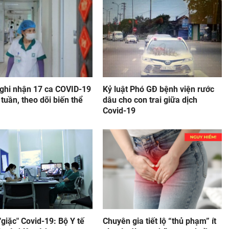
 ghi nhận 17 ca COVID-19
Kỷ luật Phó GĐ bệnh viện rước
 tuần, theo dõi biến thể
dâu cho con trai giữa dịch
Covid-19
giặc" Covid-19: Bộ Y tế
Chuyên gia tiết lộ “thủ phạm” ít