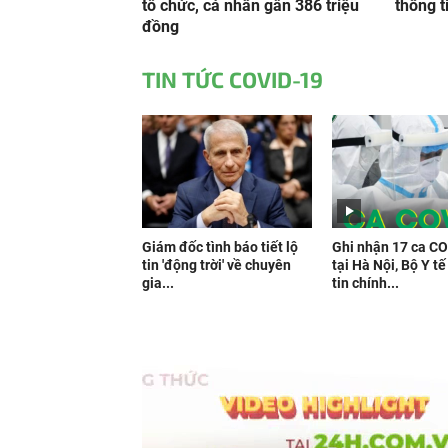
tổ chức, cá nhân gần 386 triệu
thông t
đồng
TIN TỨC COVID-19
Giám đốc tình báo tiết lộ
Ghi nhận 17 ca C
tin 'động trời' về chuyên
tại Hà Nội, Bộ Y t
gia...
tin chính...