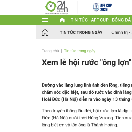
TIN TỨC
AFF CUP
BÓNG ĐÁ
Chính trị -
TIN TỨC TRONG NGÀY
Trang chủ
Tin tức trong ngày
Xem lễ hội rước "ông lợn
Đường vào làng lung linh ánh đèn lồng, tiếng
chăm sóc đặc biệt, sau đó rước vào đình làng 
Hoài Đức (Hà Nội) diễn ra vào ngày 13 tháng
Theo truyền thống lâu đời, hội rước lợn là dị
Đức (Hà Nội) dưới thời Hùng Vương. Tích xưa 
lòng biết ơn và tôn ông là Thành Hoàng.