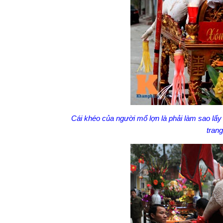
Cái khéo của người mổ lợn là phải làm sao lấy 
trang