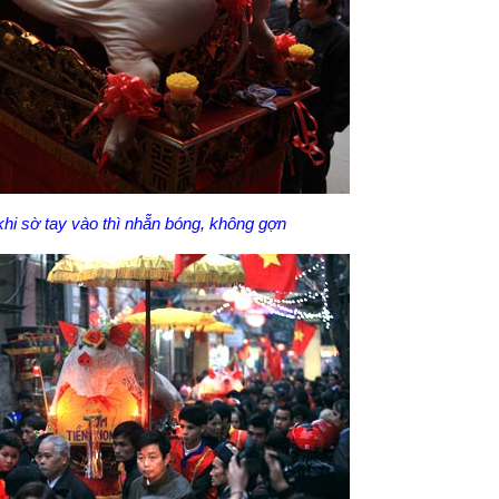
 khi sờ tay vào thì nhẵn bóng, không gợn