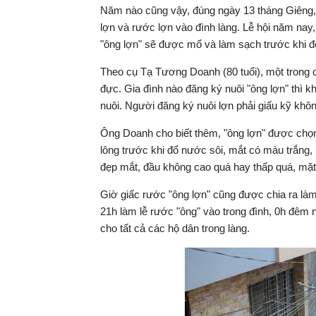
Năm nào cũng vậy, đúng ngày 13 tháng Giêng,
lợn và rước lợn vào đình làng. Lễ hội năm nay
"ông lợn" sẽ được mổ và làm sạch trước khi đ
Theo cụ Tạ Tương Doanh (80 tuổi), một trong cá
đực. Gia đình nào đăng ký nuôi "ông lợn" thì 
nuôi. Người đăng ký nuôi lợn phải giấu kỹ khôn
Ông Doanh cho biết thêm, "ông lợn" được chọn 
lông trước khi đổ nước sôi, mắt có màu trắng, 
đẹp mắt, đầu không cao quá hay thấp quá, mặt 
Giờ giấc rước "ông lợn" cũng được chia ra làm
21h làm lễ rước "ông" vào trong đình, 0h đêm 
cho tất cả các hộ dân trong làng.