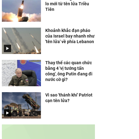
lo mới từ tên lửa Triều
Nói khó, yếu liệt nửa
Tiên
người, người đàn ông bất
ngờ phát hiện u não ác
tính
Khoảnh khắc đạn pháo
của Israel bay nhanh như
'tên lửa' về phía Lebanon
Thay thế các quan chức
bằng 4 'vị tướng tấn
công', ông Putin đang đi
nước cờ gì?
Vì sao 'thánh khí' Patriot
cạn tên lửa?