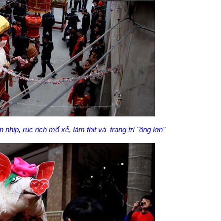
hịp, rục rịch mổ xẻ, làm thịt và trang trí "ông lợn"