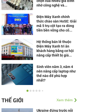
chọn của nhiều gia đình
nhờ công nghệ và...
Điện Máy Xanh chính
thức chào sàn HoSE: Giải
mã 5 trụ cột tạo ra dòng
tiền bền vững cho cổ...
Hệ thống bán lẻ thuộc
Điện Máy Xanh tri ân
khách hàng bằng cơ hội
nâng cấp thiết bị giá...
Sinh viên năm 3, năm 4
nên nâng cấp laptop như
thế nào để phù hợp
nhất?
“Breathe the Win”: Daikin
hòa chung nhịp thở cùng
THẾ GIỚI
Xem thêm
khát vọng chiến thắng tại
ASEAN Hyundai...
Ukraine đứng trước nỗi