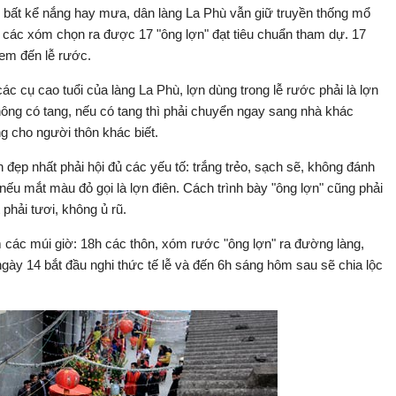
 bất kể nắng hay mưa, dân làng La Phù vẫn giữ truyền thống mổ
, các xóm chọn ra được 17 "ông lợn" đạt tiêu chuẩn tham dự. 17
em đến lễ rước.
c cụ cao tuổi của làng La Phù, lợn dùng trong lễ rước phải là lợn
không có tang, nếu có tang thì phải chuyển ngay sang nhà khác
g cho người thôn khác biết.
đẹp nhất phải hội đủ các yếu tố: trắng trẻo, sạch sẽ, không đánh
nếu mắt màu đỏ gọi là lợn điên. Cách trình bày "ông lợn" cũng phải
phải tươi, không ủ rũ.
 các múi giờ: 18h các thôn, xóm rước "ông lợn" ra đường làng,
ngày 14 bắt đầu nghi thức tế lễ và đến 6h sáng hôm sau sẽ chia lộc