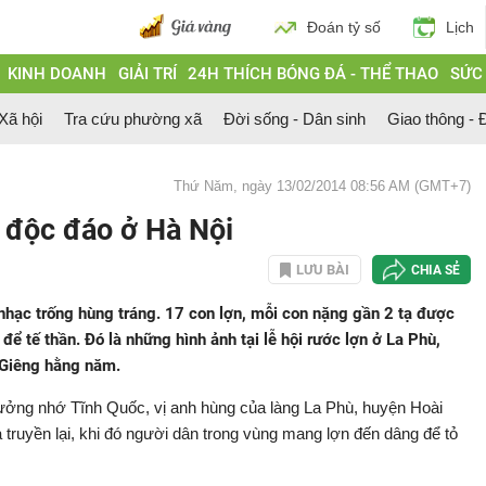
Đoán tỷ số
Lịch
KINH DOANH
GIẢI TRÍ
24H THÍCH BÓNG ĐÁ - THỂ THAO
SỨC
 Xã hội
Tra cứu phường xã
Đời sống - Dân sinh
Giao thông - Đ
Thứ Năm, ngày 13/02/2014 08:56 AM (GMT+7)
" độc đáo ở Hà Nội
LƯU BÀI
CHIA SẺ
 nhạc trống hùng tráng. 17 con lợn, mỗi con nặng gần 2 tạ được
để tế thần. Đó là những hình ảnh tại lễ hội rước lợn ở La Phù,
 Giêng hằng năm.
p tưởng nhớ Tĩnh Quốc, vị anh hùng của làng La Phù, huyện Hoài
truyền lại, khi đó người dân trong vùng mang lợn đến dâng để tỏ