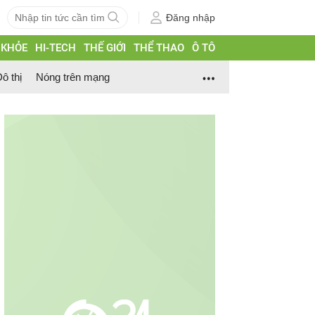
Đăng nhập
 KHỎE
HI-TECH
THẾ GIỚI
THỂ THAO
Ô TÔ
ô thị
Nóng trên mạng