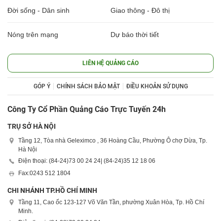
Đời sống - Dân sinh
Giao thông - Đô thị
Nóng trên mạng
Dự báo thời tiết
LIÊN HỆ QUẢNG CÁO
GÓP Ý
CHÍNH SÁCH BẢO MẬT
ĐIỀU KHOẢN SỬ DỤNG
Công Ty Cổ Phần Quảng Cáo Trực Tuyến 24h
TRỤ SỞ HÀ NỘI
Tầng 12, Tòa nhà Geleximco , 36 Hoàng Cầu, Phường Ô chợ Dừa, Tp.
Hà Nội
Điện thoại: (84-24)
73 00 24 24
| (84-24)
35 12 18 06
Fax:
0243 512 1804
CHI NHÁNH TP.HỒ CHÍ MINH
Tầng 11, Cao ốc 123-127 Võ Văn Tần, phường Xuân Hòa, Tp. Hồ Chí
Minh.