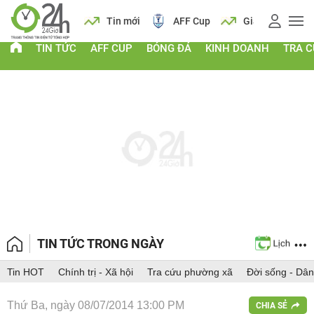
 vàng
Lịch
Tin mới
AFF Cup
Giá vàng
TIN TỨC
AFF CUP
BÓNG ĐÁ
KINH DOANH
TRA 
TIN TỨC TRONG NGÀY
Tin HOT
Chính trị - Xã hội
Tra cứu phường xã
Đời sống - Dân
Thứ Ba, ngày 08/07/2014 13:00 PM
CHIA SẺ