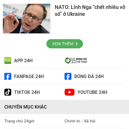
NATO: Lính Nga “chết nhiều vô
số” ở Ukraine
XEM THÊM
APP 24H
FANPAGE 24H
BÓNG ĐÁ 24H
TIKTOK 24H
YOUTUBE 24H
CHUYÊN MỤC KHÁC
Trang chủ 24giờ
Chính trị - Xã hội