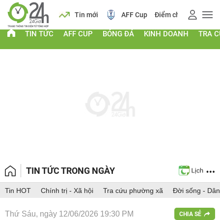
 vàng
Lịch
Tin mới
AFF Cup
Điểm chuẩn 2026
TIN TỨC
AFF CUP
BÓNG ĐÁ
KINH DOANH
TRA 
TIN TỨC TRONG NGÀY
Tin HOT
Chính trị - Xã hội
Tra cứu phường xã
Đời sống - Dân
Thứ Sáu, ngày 12/06/2026 19:30 PM
CHIA SẺ