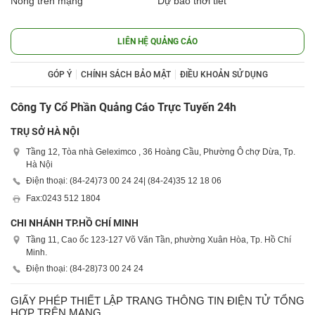
Nóng trên mạng
Dự báo thời tiết
LIÊN HỆ QUẢNG CÁO
GÓP Ý
CHÍNH SÁCH BẢO MẬT
ĐIỀU KHOẢN SỬ DỤNG
Công Ty Cổ Phần Quảng Cáo Trực Tuyến 24h
TRỤ SỞ HÀ NỘI
Tầng 12, Tòa nhà Geleximco , 36 Hoàng Cầu, Phường Ô chợ Dừa, Tp.
Hà Nội
Điện thoại: (84-24)
73 00 24 24
| (84-24)
35 12 18 06
Fax:
0243 512 1804
CHI NHÁNH TP.HỒ CHÍ MINH
Tầng 11, Cao ốc 123-127 Võ Văn Tần, phường Xuân Hòa, Tp. Hồ Chí
Minh.
Điện thoại: (84-28)
73 00 24 24
GIẤY PHÉP THIẾT LẬP TRANG THÔNG TIN ĐIỆN TỬ TỔNG
HỢP TRÊN MẠNG.