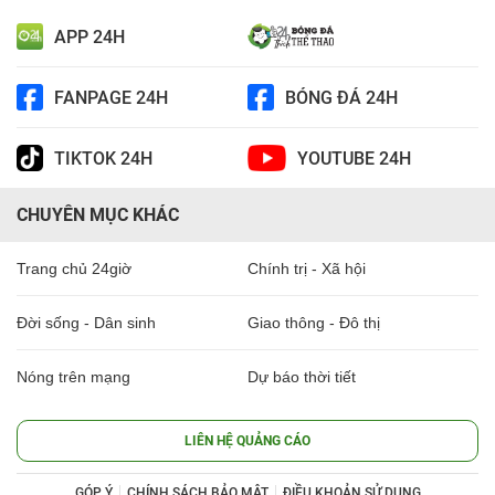
APP 24H
FANPAGE 24H
BÓNG ĐÁ 24H
TIKTOK 24H
YOUTUBE 24H
CHUYÊN MỤC KHÁC
Trang chủ 24giờ
Chính trị - Xã hội
Đời sống - Dân sinh
Giao thông - Đô thị
Nóng trên mạng
Dự báo thời tiết
LIÊN HỆ QUẢNG CÁO
GÓP Ý
CHÍNH SÁCH BẢO MẬT
ĐIỀU KHOẢN SỬ DỤNG