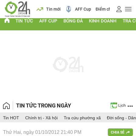
 vàng
Lịch
Tin mới
AFF Cup
Điểm chuẩn 2026
TIN TỨC
AFF CUP
BÓNG ĐÁ
KINH DOANH
TRA 
TIN TỨC TRONG NGÀY
Tin HOT
Chính trị - Xã hội
Tra cứu phường xã
Đời sống - Dân
Thứ Hai, ngày 01/10/2012 21:40 PM
CHIA SẺ