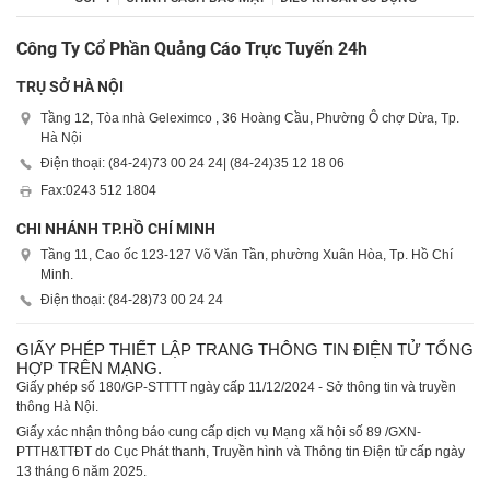
Công Ty Cổ Phần Quảng Cáo Trực Tuyến 24h
TRỤ SỞ HÀ NỘI
Tầng 12, Tòa nhà Geleximco , 36 Hoàng Cầu, Phường Ô chợ Dừa, Tp.
Hà Nội
Điện thoại: (84-24)
73 00 24 24
| (84-24)
35 12 18 06
Fax:
0243 512 1804
CHI NHÁNH TP.HỒ CHÍ MINH
Tầng 11, Cao ốc 123-127 Võ Văn Tần, phường Xuân Hòa, Tp. Hồ Chí
Minh.
Điện thoại: (84-28)
73 00 24 24
GIẤY PHÉP THIẾT LẬP TRANG THÔNG TIN ĐIỆN TỬ TỔNG
HỢP TRÊN MẠNG.
Giấy phép số 180/GP-STTTT ngày cấp 11/12/2024 - Sở thông tin và truyền
thông Hà Nội.
Giấy xác nhận thông báo cung cấp dịch vụ Mạng xã hội số 89 /GXN-
PTTH&TTĐT do Cục Phát thanh, Truyền hình và Thông tin Điện tử cấp ngày
13 tháng 6 năm 2025.