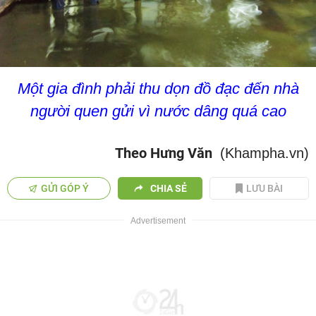
Một gia đình phải thu dọn đồ đạc đến nhà
người quen gửi vì nước dâng quá cao
Theo Hưng Văn
(Khampha.vn)
GỬI GÓP Ý
CHIA SẺ
LƯU BÀI