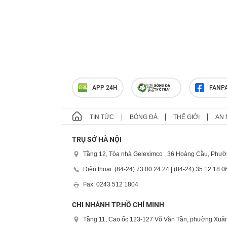
APP 24H
FANP
TIN TỨC
BÓNG ĐÁ
THẾ GIỚI
AN 
TRỤ SỞ HÀ NỘI
Tầng 12, Tòa nhà Geleximco , 36 Hoàng Cầu, Phườ
Điện thoại: (84-24) 73 00 24 24 | (84-24) 35 12 18 0
Fax: 0243 512 1804
CHI NHÁNH TP.HỒ CHÍ MINH
Tầng 11, Cao ốc 123-127 Võ Văn Tần, phường Xuân