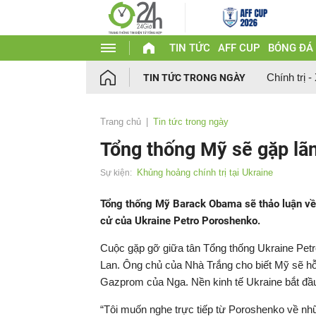
TIN TỨC
AFF CUP
BÓNG ĐÁ
Chính trị -
TIN TỨC TRONG NGÀY
Trang chủ
Tin tức trong ngày
Tổng thống Mỹ sẽ gặp lã
Khủng hoảng chính trị tại Ukraine
Sự kiện:
Tổng thống Mỹ Barack Obama sẽ thảo luận về h
cử của Ukraine Petro Poroshenko.
Cuộc gặp gỡ giữa tân Tổng thống Ukraine Pet
Lan. Ông chủ của Nhà Trắng cho biết Mỹ sẽ hỗ
Gazprom của Nga. Nền kinh tế Ukraine bắt đầu
“Tôi muốn nghe trực tiếp từ Poroshenko về nhữ