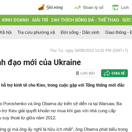
Đoán tỷ số
Lịch
KINH DOANH
GIẢI TRÍ
24H THÍCH BÓNG ĐÁ - THỂ THAO
SỨC
 Xã hội
Tra cứu phường xã
Đời sống - Dân sinh
Giao thông - Đ
Thứ Tư, ngày 04/06/2014 14:02 PM (GMT+7)
nh đạo mới của Ukraine
LƯU BÀI
CHIA SẺ
ỗ trợ kinh tế cho Kiev, trong cuộc gặp với Tổng thống mới đắc
ro Poroshenko và ông Obama dự kiến sẽ diễn ra tại Warsaw, Ba
 trợ Kiev giải quyết khoản nợ mua khí gas với nhà cung cấp
 suy thoái từ giữa năm 2012.
ng gì mà ông ấy nghĩ là hữu ích nhất”, ông Obama phát biểu trong