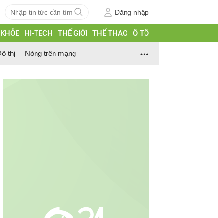
Đăng nhập
 KHỎE
HI-TECH
THẾ GIỚI
THỂ THAO
Ô TÔ
ô thị
Nóng trên mạng