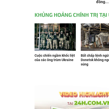
đồng...
KHỦNG HOẢNG CHÍNH TRỊ TẠI
Cuộc chiến ngầm khốc liệt
Bất chấp lệnh ngừ
của các ông trùm Ukraine
Donetsk không ngớ
súng