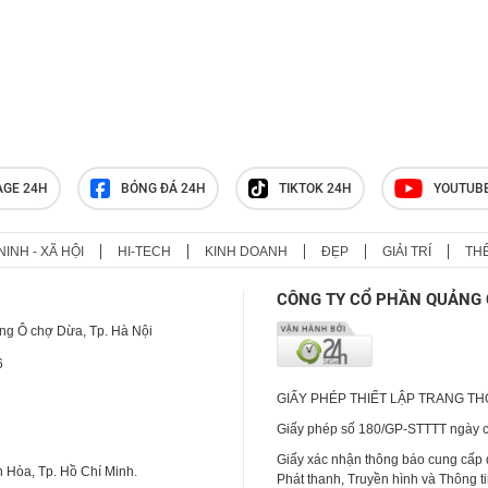
AGE 24H
BÓNG ĐÁ 24H
TIKTOK 24H
YOUTUB
NINH - XÃ HỘI
HI-TECH
KINH DOANH
ĐẸP
GIẢI TRÍ
TH
CÔNG TY CỔ PHẦN QUẢNG 
ng Ô chợ Dừa, Tp. Hà Nội
6
GIẤY PHÉP THIẾT LẬP TRANG T
Giấy phép số 180/GP-STTTT ngày cấ
Giấy xác nhận thông báo cung cấp
 Hòa, Tp. Hồ Chí Minh.
Phát thanh, Truyền hình và Thông t