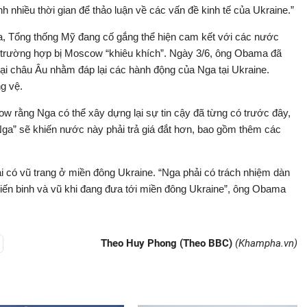
 nhiều thời gian để thảo luận về các vấn đề kinh tế của Ukraine.”
, Tổng thống Mỹ đang cố gắng thể hiện cam kết với các nước
g trường hợp bị Moscow “khiêu khích”. Ngày 3/6, ông Obama đã
i châu Âu nhằm đáp lại các hành động của Nga tại Ukraine.
g vệ.
 rằng Nga có thể xây dựng lại sự tin cậy đã từng có trước đây,
a” sẽ khiến nước này phải trả giá đắt hơn, bao gồm thêm các
i có vũ trang ở miền đông Ukraine. “Nga phải có trách nhiệm dàn
iến binh và vũ khi đang đưa tới miền đông Ukraine”, ông Obama
Theo Huy Phong (Theo BBC)
(Khampha.vn)