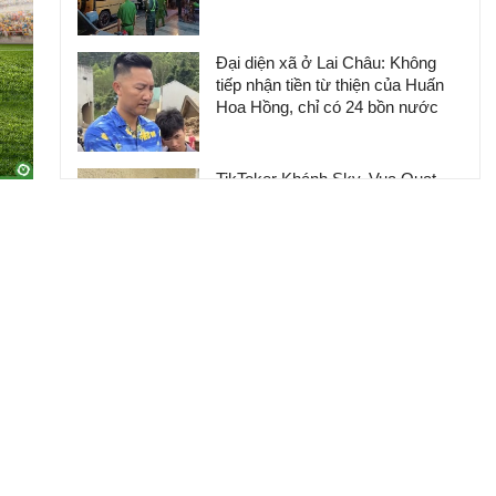
Đại diện xã ở Lai Châu: Không
tiếp nhận tiền từ thiện của Huấn
Hoa Hồng, chỉ có 24 bồn nước
TikToker Khánh Sky, Vua Quạt,
Hồ Văn Khoa bị khởi tố
Huấn Hoa Hồng sở hữu hệ sinh
thái trăm tỷ và biệt thự dát vàng
khiến nhiều người choáng ngợp