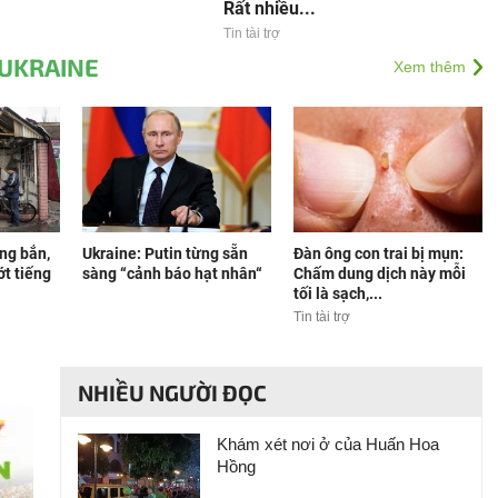
Rất nhiều...
Tin tài trợ
 UKRAINE
Xem thêm
ng bắn,
Ukraine: Putin từng sẵn
Đàn ông con trai bị mụn:
t tiếng
sàng “cảnh báo hạt nhân“
Chấm dung dịch này mỗi
tối là sạch,...
Tin tài trợ
NHIỀU NGƯỜI ĐỌC
Khám xét nơi ở của Huấn Hoa
Hồng