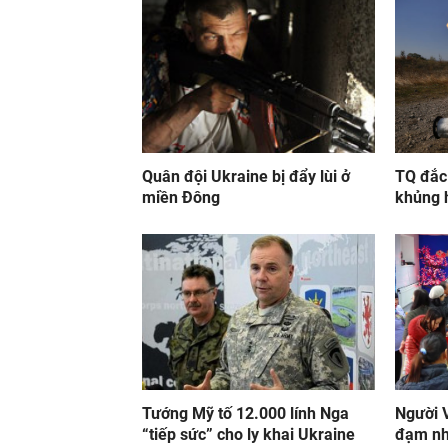
Quân đội Ukraine bị đẩy lùi ở
TQ đắc 
miền Đông
khủng 
Tướng Mỹ tố 12.000 lính Nga
Người V
“tiếp sức” cho ly khai Ukraine
đạm nh