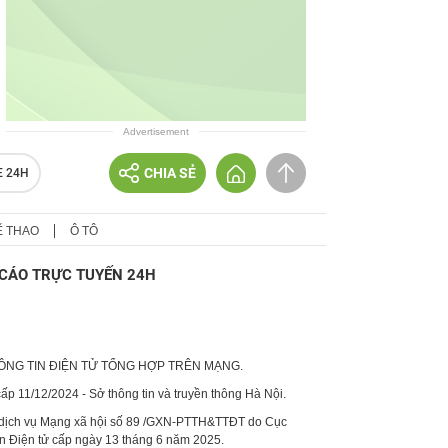
Advertisement
CHIA SẺ
E 24H
Ể THAO
Ô TÔ
CÁO TRỰC TUYẾN 24H
HÔNG TIN ĐIỆN TỬ TỔNG HỢP TRÊN MẠNG.
p 11/12/2024 - Sở thông tin và truyền thông Hà Nội.
 dịch vụ Mạng xã hội số 89 /GXN-PTTH&TTĐT do Cục
in Điện tử cấp ngày 13 tháng 6 năm 2025.