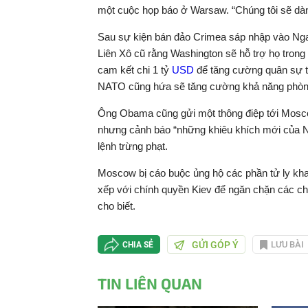
một cuộc họp báo ở Warsaw. “Chúng tôi sẽ dành
Sau sự kiện bán đảo Crimea sáp nhập vào Nga
Liên Xô cũ rằng Washington sẽ hỗ trợ họ tron
cam kết chi 1 tỷ
USD
để tăng cường quân sự tạ
NATO cũng hứa sẽ tăng cường khả năng phòn
Ông Obama cũng gửi một thông điệp tới Moscow
nhưng cảnh báo “những khiêu khích mới của Ng
lệnh trừng phạt.
Moscow bị cáo buộc ủng hộ các phần tử ly kha
xếp với chính quyền Kiev để ngăn chặn các ch
cho biết.
GỬI GÓP Ý
LƯU BÀI
CHIA SẺ
TIN LIÊN QUAN