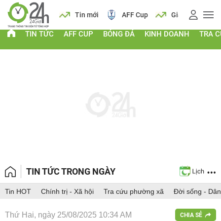
 vàng
Lịch
Tin mới
AFF Cup
Giá vàng
TIN TỨC
AFF CUP
BÓNG ĐÁ
KINH DOANH
TRA 
TIN TỨC TRONG NGÀY
Tin HOT
Chính trị - Xã hội
Tra cứu phường xã
Đời sống - Dân
Thứ Hai, ngày 25/08/2025 10:34 AM
CHIA SẺ