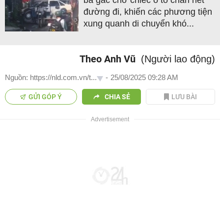
ba gác chở chiếc ô tô chắn hết
đường đi, khiến các phương tiện
xung quanh di chuyển khó...
Theo Anh Vũ
(Người lao động)
Nguồn: https://nld.com.vn/t...
-
25/08/2025 09:28 AM
GỬI GÓP Ý
CHIA SẺ
LƯU BÀI