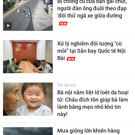
Bị chồng cũ của bạn gái chửi,
người đàn ông đuổi theo đạp
'đối thủ' ngã xe giữa đường
Xử lý nghiêm đối tượng "cò
mồi" tại Sân bay Quốc tế Nội
Bài
Tin tài trợ
Bà nội nằm liệt lở loét da hoại
tử: Cháu đích tôn giúp bà làm
lành bằng mẹo nhỏ khó tin
này!
Mưa giông lớn khiến hàng