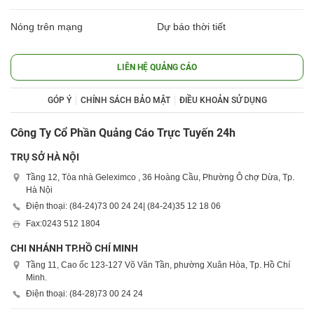
Nóng trên mạng
Dự báo thời tiết
LIÊN HỆ QUẢNG CÁO
GÓP Ý
CHÍNH SÁCH BẢO MẬT
ĐIỀU KHOẢN SỬ DỤNG
Công Ty Cổ Phần Quảng Cáo Trực Tuyến 24h
TRỤ SỞ HÀ NỘI
Tầng 12, Tòa nhà Geleximco , 36 Hoàng Cầu, Phường Ô chợ Dừa, Tp.
Hà Nội
Điện thoại: (84-24)
73 00 24 24
| (84-24)
35 12 18 06
Fax:
0243 512 1804
CHI NHÁNH TP.HỒ CHÍ MINH
Tầng 11, Cao ốc 123-127 Võ Văn Tần, phường Xuân Hòa, Tp. Hồ Chí
Minh.
Điện thoại: (84-28)
73 00 24 24